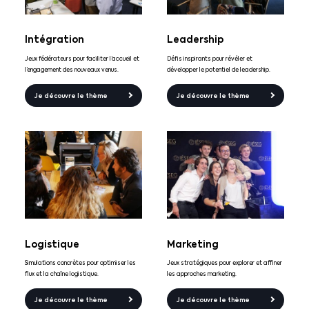
Intégration
Leadership
Jeux fédérateurs pour faciliter l’accueil et
Défis inspirants pour révéler et
l’engagement des nouveaux venus.
développer le potentiel de leadership.
Je découvre le thème
Je découvre le thème
Logistique
Marketing
Simulations concrètes pour optimiser les
Jeux stratégiques pour explorer et affiner
flux et la chaîne logistique.
les approches marketing.
Je découvre le thème
Je découvre le thème