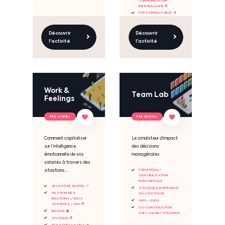
COMMUNICATION
BIENVEILLANTE 💚
PERSONNALISABLE 🎨
Découvrir
Découvrir
l'activité
l'activité
Work &
Team Lab
Feelings
PRESENTIEL
PRESENTIEL
Comment capitaliser
Le simulateur d’impact
sur l’intelligence
des décisions
émotionnelle de vos
managériales
salariés à travers des
situations...
FORMATION /
SENSIBILISATION
MANAGÉRIALE
JEU EN PRÉSENTIEL 📍
STATIQUE EN INTÉRIEUR
GESTION DES
OU À DISTANCE
ÉMOTIONS / BIAIS
1H30 - 2H00
COGNITIFS / CNV 💚
CO-CONSTRUCTION
INDOOR 🏠
AVEC JULHIET STERWEN
STATIQUE 🪑
PERSONNALISABLE 🎨