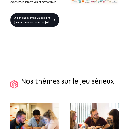
expériences immersives et mémorables.
J'échange avec un expert
jeu sérieux sur mon projet
Nos
thèmes
sur
le
jeu
sérieux