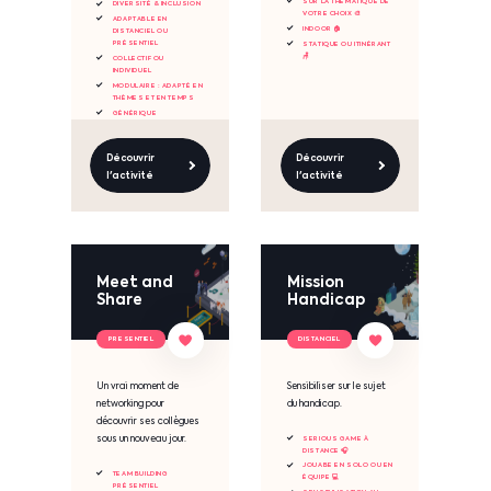
SUR LA THÉMATIQUE DE
DIVERSITÉ & INCLUSION
VOTRE CHOIX 🎨
ADAPTABLE EN
INDOOR 🏠
DISTANCIEL OU
PRÉSENTIEL
STATIQUE OU ITINÉRANT
🪑
COLLECTIF OU
INDIVIDUEL
MODULAIRE : ADAPTÉ EN
THÈMES ET EN TEMPS
GÉNÉRIQUE
Découvrir
Découvrir
l'activité
l'activité
Meet and
Mission
Share
Handicap
PRESENTIEL
DISTANCIEL
Un vrai moment de
Sensibiliser sur le sujet
networking pour
du handicap.
découvrir ses collègues
sous un nouveau jour.
SERIOUS GAME À
DISTANCE 🎧
JOUABE EN SOLO OU EN
TEAM BUILDING
ÉQUIPE 💻
PRÉSENTIEL