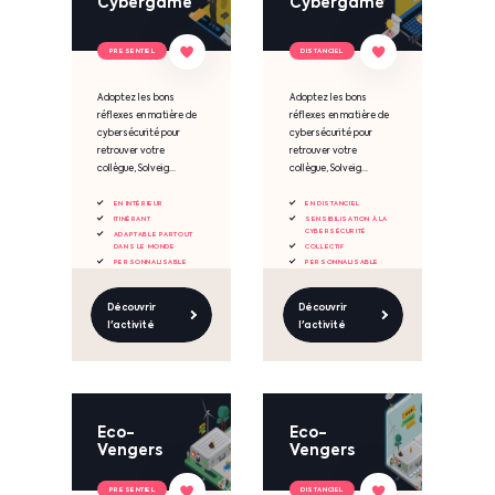
Cybergame
Cybergame
PRESENTIEL
DISTANCIEL
Adoptez les bons
Adoptez les bons
réflexes en matière de
réflexes en matière de
cybersécurité pour
cybersécurité pour
retrouver votre
retrouver votre
collègue, Solveig...
collègue, Solveig...
EN INTÉRIEUR
EN DISTANCIEL
ITINÉRANT
SENSIBILISATION À LA
CYBERSÉCURITÉ
ADAPTABLE PARTOUT
DANS LE MONDE
COLLECTIF
PERSONNALISABLE
PERSONNALISABLE
Découvrir
Découvrir
l'activité
l'activité
Eco-
Eco-
Vengers
Vengers
PRESENTIEL
DISTANCIEL