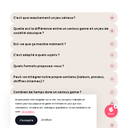
C’est quoi exactement un jeu sérieux ?
Quelle est la différence entre un serious game et un jeu de
société classique ?
Est-ce que ça marche vraiment ?
C’est adapté à quels sujets ?
Quels formats proposez-vous ?
Peut-on intégrer notre propre contenu (valeurs, process,
chiffres internes) ?
Combien de temps dure un serious game ?
En poursuivant votre navigation sur ce site, vous acceptez l’utilisation de
Est-ce que vos jeux sont animés ou autonomes ?
Cookies pour vous proposer de garder en mémoire les jeux que vous
0
sélectionnez, et réaliser des statistiques quantitatives et non nominatives de
visite.
Voir conditions
Faut-il être “gamer” pour participer ?
Devis
Je refuse
J'accepte
On peut tester avant de se lancer ?