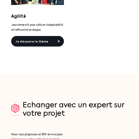
Agilité
Jeux immersifs pour cultiver l’adaptabilité
et l’efficacité en équipe.
Je découvre le thème
Echanger
avec
un
expert
sur
votre
projet
Nous vous proposons un RDV en visio pour