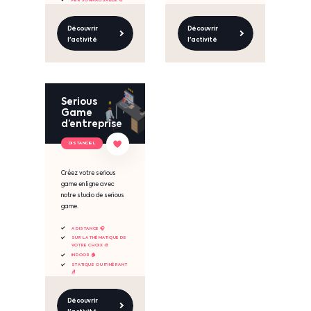
Découvrir
Découvrir
l'activité
l'activité
Serious
Game
d’entreprise
DISTANCIEL
Créez votre serious
game en ligne avec
notre studio de serious
game.
A DISTANCE 🎧
SUR LA THÉMATIQUE DE
VOTRE CHOIX 🎨
INDOOR 🏠
STATIQUE OU ITINÉRANT
🪑
Découvrir