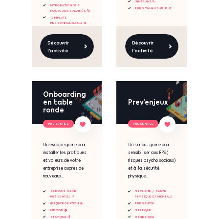
ITINÉRANT 🏃
INTÉGRATION DES
PERSONNALISABLE 🎨
NOUVEAUX SALARIÉS 🚀
TEMPLATE
PERSONNALISABLE 🎨
Découvrir
Découvrir
l'activité
l'activité
Onboarding
en table
Prev’enjeux
ronde
PRESENTIEL
PRESENTIEL
Un escape game pour
Un serious game pour
installer les pratiques
sensibiliser aux RPS (
et valeurs de votre
risques psycho sociaux)
entreprise auprès de
et à la sécurité
nouveaux...
physique...
SERIOUS GAME
SÉCURITÉ / SANTÉ
PRÉSENTIEL 📍
PHYSIQUE ET MENTALE
(RÉ)INTÉGRATION 🚀
PRÉSENTIEL
INDOOR 🏠
STATIQUE
STATIQUE 🪑
GÉNÉRIQUE