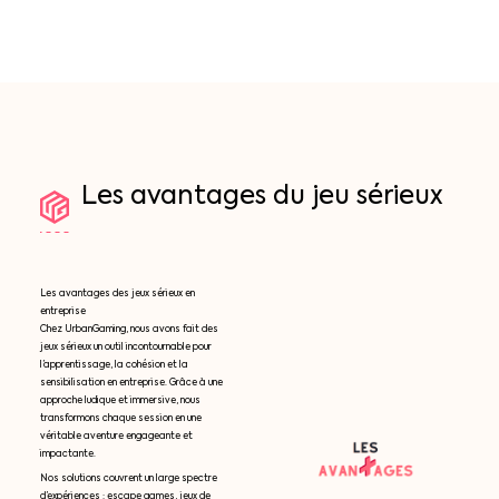
Les
avantages
du
jeu
sérieux
Les avantages des jeux sérieux en
entreprise
Chez UrbanGaming, nous avons fait des
jeux sérieux un outil incontournable pour
l’apprentissage, la cohésion et la
sensibilisation en entreprise. Grâce à une
approche ludique et immersive, nous
transformons chaque session en une
véritable aventure engageante et
impactante.
Nos solutions couvrent un large spectre
d’expériences : escape games, jeux de