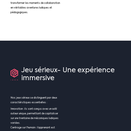
transformer les moments de collaboration
en véritables aventures ludiques et
pédagogiques.
Jeu
sérieux-
Une
expérience
immersive
Nos jeux sérieux se distinguent par deux
caractéristiques essentielles :
Innovation : ils sont conçus avec un outil
auteur unique, permettant de capitaliser
sur une trentaine de mécaniques ludiques
variées.
Centrage sur l’humain : l’apprenant est