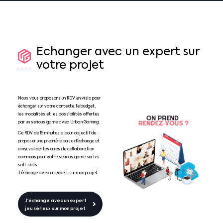
Echanger
avec
un
expert
sur
votre
projet
Nous vous proposons un RDV en visio pour
échanger sur votre contexte, le budget,
les modalités et les possibilités offertes
par un serious game avec Urban Gaming.
Ce RDV de 15 minutes a pour objectif de
proposer une première base d’échange et
ainsi valider les axes de collaboration
communs pour votre serious game sur les
soft skills.
J’échange avec un expert sur mon projet
J'échange avec un expert
jeu sérieux sur mon projet