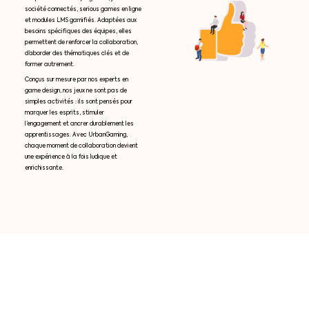
société connectés, serious games en ligne
et modules LMS gamifiés. Adaptées aux
besoins spécifiques des équipes, elles
permettent de renforcer la collaboration,
d’aborder des thématiques clés et de
former autrement.
Conçus sur mesure par nos experts en
game design, nos jeux ne sont pas de
simples activités : ils sont pensés pour
marquer les esprits, stimuler
l’engagement et ancrer durablement les
apprentissages. Avec UrbanGaming,
chaque moment de collaboration devient
une expérience à la fois ludique et
enrichissante.