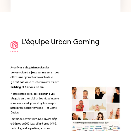
L'équipe
Urban
Gaming
Avec 14 ans d’expérience dans la
conception de jeux sur mesure
, nous
offrons une approche innovante de la
gamification
Team
, à mi-chemin entre
Building
Serious Game
et
.
15 collaborateurs
Notre équipe de
s’appuie sur une solution technique interne
éprouvée, développée et optimisée par
notre propre département d’IT et Game
Design.
Fort de ce savoir-faire, nous avons déjà
créé plus de 500 jeux, alliant créativité,
technologie et expertise, pour des