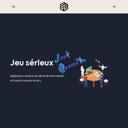
Jeu
sérieux
Expériences immersives alliant divertissement
et transmission de savoirs.