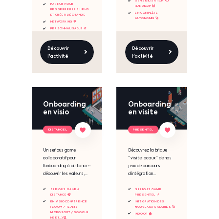
SENSIBILISATION AU
PARFAIT POUR
HANDICAP 🙌
RESSERRER LES LIENS
EN COMPLÈTE
ET CRÉER L'ÉCHANGE
AUTONOMIE 🚀
NETWORKING 💬
PERSONNALISABLE 🎨
Découvrir
Découvrir
l'activité
l'activité
Onboarding
Onboarding
en visio
en visite
DISTANCIEL
PRESENTIEL
Un serious game
Découvrez la brique
collaboratif pour
“visite locaux” de nos
l’onboarding à distance :
jeux de parcours
découvrir les valeurs,...
d’intégration...
SERIOUS GAME À
SERIOUS GAME
DISTANCE 🎧
PRÉSENTIEL 📍
EN VISIOCONFÉRENCE
INTÉGRATION DES
(ZOOM / TEAMS
NOUVEAUX SALARIÉS 🚀
MICROSOFT / GOOGLE
INDOOR 🏠
MEET...) 💻