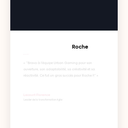
Découvrir
Skills
–
Eiffage
« “Urban Gaming a su encore une fois s’adapter à
nos exigences afin de construire un assessment
disruptif basé sur la recherche de soft skills ». Une
réussite puisque nous avons pu recruter 15
ingénieurs pour notre graduate program !” »
Johanna Cavallaro
Responsable recrutement & Marque Employeur France