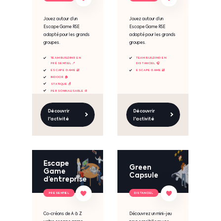
Jouez autour d’un
Jouez autour d’un
Escape Game RSE
Escape Game RSE
adapté pour les grands
adapté pour les grands
groupes.
groupes.
TEAM BUILDING EN
TEAM BUILDING EN
PRÉSENTIEL 📍
DISTANCIEL 🎧
ESCAPE GAME 🔐
ESCAPE GAME 🔐
INDOOR 🏠
STATIQUE 🪑
PERSONNALISABLE 🎨
Découvrir
Découvrir
l'activité
l'activité
Escape
Green
Game
Capsule
d’entreprise
PRESENTIEL
DISTANCIEL
Co-créons de A à Z
Découvrez un mini-jeu