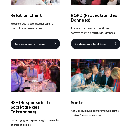
Relation client
RGPD (Protection des
Données)
Jeux interactifs pour exceller dans les
interactions commerciales.
Ateliers pratiques pour maîtriser la
conformité et la sécurité des données.
Je découvre le thème
Je découvre le thème
RSE (Responsabilité
Santé
Sociétale des
Activités ludiques pour promouvoir santé
Entreprises)
et bien-être en entreprise.
Défis engageants pour intégrer durabilité
et impact positif.