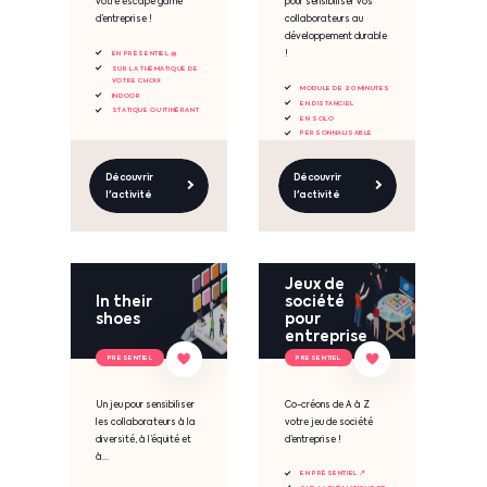
votre escape game
pour sensibiliser vos
d’entreprise !
collaborateurs au
développement durable
!
EN PRÉSENTIEL 🧺
SUR LA THÉMATIQUE DE
VOTRE CHOIX
MODULE DE 20 MINUTES
INDOOR
EN DISTANCIEL
STATIQUE OU ITINÉRANT
EN SOLO
PERSONNALISABLE
Découvrir
Découvrir
l'activité
l'activité
Jeux de
In their
société
shoes
pour
entreprise
PRESENTIEL
PRESENTIEL
Un jeu pour sensibiliser
Co-créons de A à Z
les collaborateurs à la
votre jeu de société
diversité, à l’équité et
d’entreprise !
à...
EN PRÉSENTIEL 📍