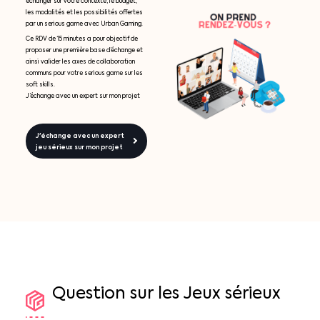
échanger sur votre contexte, le budget,
les modalités et les possibilités offertes
par un serious game avec Urban Gaming.
Ce RDV de 15 minutes a pour objectif de
proposer une première base d’échange et
ainsi valider les axes de collaboration
communs pour votre serious game sur les
soft skills.
J’échange avec un expert sur mon projet
J'échange avec un expert
jeu sérieux sur mon projet
Question
sur
les
Jeux
sérieux