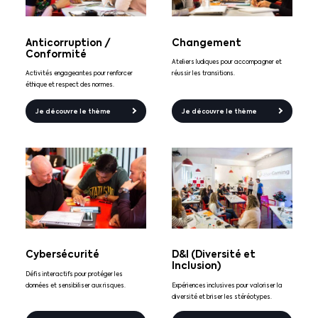
Anticorruption /
Changement
Conformité
Ateliers ludiques pour accompagner et
Activités engageantes pour renforcer
réussir les transitions.
éthique et respect des normes.
Je découvre le thème
Je découvre le thème
Cybersécurité
D&I (Diversité et
Inclusion)
Défis interactifs pour protéger les
données et sensibiliser aux risques.
Expériences inclusives pour valoriser la
diversité et briser les stéréotypes.