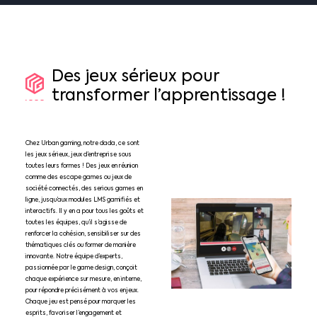
Des
jeux
sérieux
pour
transformer
l’apprentissage
!
Chez Urban gaming, notre dada, ce sont
les jeux sérieux, jeux d’entreprise sous
toutes leurs formes ! Des jeux en réunion
comme des escape games ou jeux de
société connectés, des serious games en
ligne, jusqu’aux modules LMS gamifiés et
interactifs. Il y en a pour tous les goûts et
toutes les équipes, qu’il s’agisse de
renforcer la cohésion, sensibiliser sur des
thématiques clés ou former de manière
innovante. Notre équipe d’experts,
passionnée par le game design, conçoit
chaque expérience sur mesure, en interne,
pour répondre précisément à vos enjeux.
Chaque jeu est pensé pour marquer les
esprits, favoriser l’engagement et