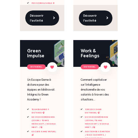
PERSONNALISABLE 🎨
Découvrir
Découvrir
l'activité
l'activité
Green
Work &
Impulse
Feelings
DISTANCIEL
DISTANCIEL
Un Escape Game à
Comment capitaliser
distance pour des
sur l’intelligence
équipes en télétravail.
émotionnelle de vos
Intégrez la Green
salariés à travers des
Academy !
situations...
TEAM BUILDING À
SERIOUS GAME
DISTANCE 🎧
DISTANCIEL 🎧
EN VISIOCONFÉRENCE
EN VISIOCONFÉRENCE
(ZOOM / TEAMS
(ZOOM / TEAMS
MICROSOFT / GOOGLE
MICROSOFT / GOOGLE
MEET... ) 💻
MEET...) 💻
ESCAPE GAME VIRTUEL
GESTION DES ÉMOTION
🔐
/ BIAIS COGNITIFS /