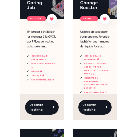
Caring
Change
Job
Booster
PRESENTIEL
DISTANCIEL
Un jeu pour sensibiliser
Un jeu à distance pour
les manager à la QVCT,
comprendre et favoriser
aux RPS, au burn out et
l’adhésion des membres
au harcèlement.
de l’équipe face au...
SERIOUS GAME
SERIOUS GAME
PRÉSENTIEL 📍
DISTANCIEL 🎧
LOIS & ORDONNANCES
EN VISIOCONFÉRENCE
📜
(ZOOM / TEAMS
MICROSOFT / GOOGLE
INDOOR 🏠
MEET...) 💻
STATIQUE 🪑
CONDUITE DU
PERSONNALISABLE 🎨
CHANGEMENT
(ACCOMPAGNÉ PAR UN
EXPERT) 🔄
PERSONNALISABLE 🎨
Découvrir
Découvrir
l'activité
l'activité