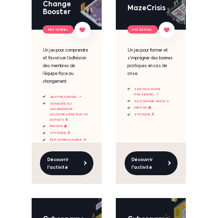
Change
MazeCrisis
Booster
PRESENTIEL
PRESENTIEL
Un jeu pour comprendre
Un jeu pour former et
et favoriser l’adhésion
s’imprégner des bonnes
des membres de
pratiques en cas de
l’équipe face au
crise.
changement
SERIOUS GAME
PRÉSENTIEL 📍
JEU PRÉSENTIEL 📍
GESTION DE CRISE ⚠
CONDUITE DU
INDOOR 🏠
CHANGEMENT
(ACCOMPAGNÉ PAR UN
STATIQUE 🪑
EXPERT) 🔄
INDOOR 🏠
STATIQUE 🪑
PERSONNALISABLE 🎨
Découvrir
Découvrir
l'activité
l'activité