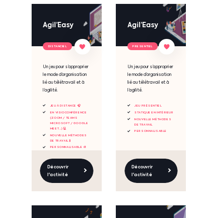
Agil’Easy
Agil’Easy
DISTANCIEL
PRESENTIEL
Un jeu pour s’approprier
Un jeu pour s’approprier
le mode d’organisation
le mode d’organisation
lié au télétravail et à
lié au télétravail et à
l’agilité.
l’agilité.
JEU À DISTANCE 🎧
JEU PRÉSENTIEL
EN VISIOCONFÉRENCE
STATIQUE EN INTÉRIEUR
(ZOOM / TEAMS
NOUVELLE MÉTHODES
MICROSOFT / GOOGLE
DE TRAVAIL
MEET...) 💻
PERSONNALISABLE
NOUVELLE MÉTHODES
DE TRAVAIL 🧪
PERSONNALISABLE 🎨
Découvrir
Découvrir
l'activité
l'activité