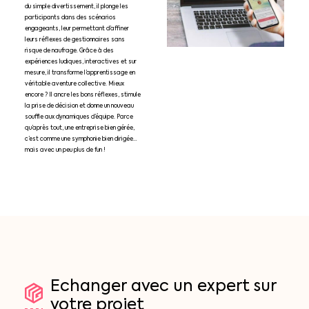
du simple divertissement, il plonge les
participants dans des scénarios
engageants, leur permettant d’affiner
leurs réflexes de gestionnaires sans
risque de naufrage. Grâce à des
expériences ludiques, interactives et sur
mesure, il transforme l’apprentissage en
véritable aventure collective. Mieux
encore ? Il ancre les bons réflexes, stimule
la prise de décision et donne un nouveau
souffle aux dynamiques d’équipe. Parce
qu’après tout, une entreprise bien gérée,
c’est comme une symphonie bien dirigée…
mais avec un peu plus de fun !
Echanger
avec
un
expert
sur
votre
projet