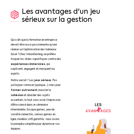
Les
avantages
d'un
jeu
sérieux
sur
la
gestion
Qui a dit que la formation en entreprise
devait être aussi passionnante qu’une
réunion sur l’optimisation des tableaux
Excel ? Chez UrbanGaming, on préfère
troquer les slides soporifiques contre des
expériences immersives
, qui
captivent, engagent et marquent les
esprits.
jeux sérieux
Notre secret ? Les
. Pas
juste pour s’amuser (quoique…), mais pour
former autrement
, booster la
cohésion
et aborder des sujets
essentiels, le tout sans avoir l’impression
d’être coincé dans un séminaire
interminable. Escape games, jeux de
société connectés, serious games en
ligne, modules LMS gamifiés : nous avons
la panoplie complète pour dynamiser vos
équipes.