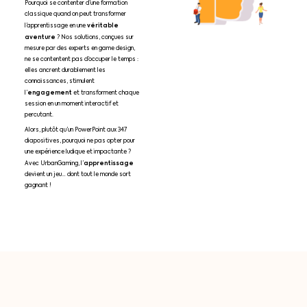
Pourquoi se contenter d’une formation
classique quand on peut transformer
véritable
l’apprentissage en une
aventure
? Nos solutions, conçues sur
mesure par des experts en game design,
ne se contentent pas d’occuper le temps :
elles ancrent durablement les
connaissances, stimulent
engagement
l’
et transforment chaque
session en un moment interactif et
percutant.
Alors, plutôt qu’un PowerPoint aux 347
diapositives, pourquoi ne pas opter pour
une expérience ludique et impactante ?
apprentissage
Avec UrbanGaming, l’
devient un jeu… dont tout le monde sort
gagnant !