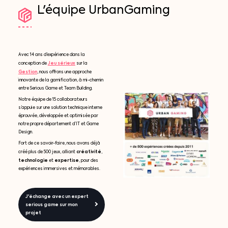
L'équipe
UrbanGaming
Avec 14 ans d’expérience dans la
Jeu sérieux
conception de
sur la
Gestion
, nous offrons une approche
innovante de la gamification, à mi-chemin
entre Serious Game et Team Building.
Notre équipe de 15 collaborateurs
s’appuie sur une solution technique interne
éprouvée, développée et optimisée par
notre propre département d’IT et Game
Design.
Fort de ce savoir-faire, nous avons déjà
créativité
créé plus de 500 jeux, alliant
,
technologie
expertise
et
, pour des
expériences immersives et mémorables.
J'échange avec un expert
serious game sur mon
projet