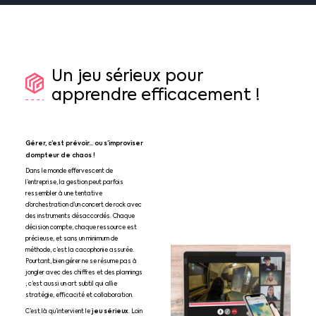
Un
jeu
sérieux
pour
apprendre
efficacement
!
Gérer, c’est prévoir… ou s’improviser
dompteur de chaos !
Dans le monde effervescent de
l’entreprise, la gestion peut parfois
ressembler à une tentative
d’orchestration d’un concert de rock avec
des instruments désaccordés. Chaque
décision compte, chaque ressource est
précieuse, et sans un minimum de
méthode, c’est la cacophonie assurée.
Pourtant, bien gérer ne se résume pas à
jongler avec des chiffres et des plannings
; c’est aussi un art subtil qui allie
stratégie, efficacité et collaboration.
jeu sérieux
C’est là qu’intervient le
. Loin