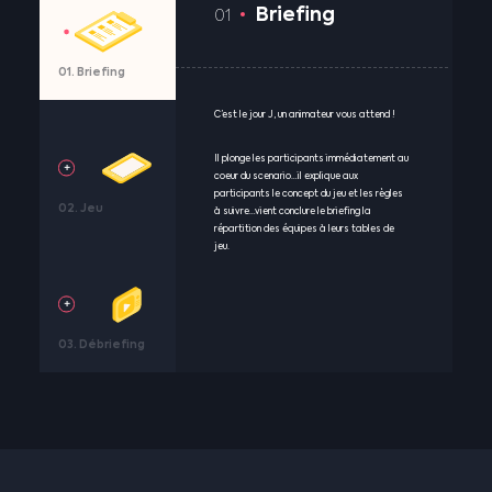
Briefing
01
01.
Briefing
C’est le jour J, un animateur vous attend !
Il plonge les participants immédiatement au
coeur du scenario…il explique aux
participants le concept du jeu et les règles
02.
Jeu
à suivre…vient conclure le briefing la
répartition des équipes à leurs tables de
jeu.
03.
Débriefing