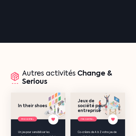
Change
&
Autres
activités
Serious
Jeux de
In their shoes
société pour
entreprise
PRESENTIEL
PRESENTIEL
Un jeu pour sensibiliser les
Co-créons de A à Z votre jeu de