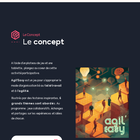
Le
Concept
concept
Le
A l’aide d’un plateau de jeu et une
tablette, plongez au coeur de cette
activité participative.
Agil’Easy
est un jeu pour s’approprier le
télétravail
mode d’organisation lié au
l’agilité
et à
.
6
Illustrés par des histoires inspirantes,
grands thèmes sont abordé
s. Au
programme : jeux collaboratifs, échanges
et partages sur les expériences et idées
de chacun.