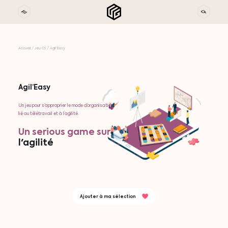
Accueil
/
Jeu CS
/
Agil’Easy
Agil’Easy
Un jeu pour s’approprier le mode d’organisation
lié au télétravail et à l’agilité.
Un
serious
game
sur
l'agilité
Ajouter à ma sélection