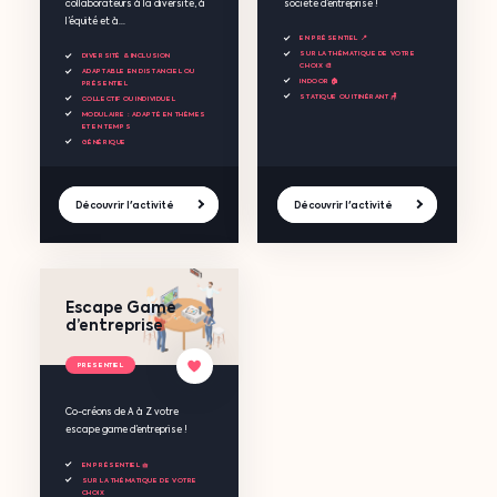
collaborateurs à la diversité, à
société d’entreprise !
l’équité et à...
EN PRÉSENTIEL 📍
SUR LA THÉMATIQUE DE VOTRE
DIVERSITÉ & INCLUSION
CHOIX 🎨
ADAPTABLE EN DISTANCIEL OU
INDOOR 🏠
PRÉSENTIEL
STATIQUE OU ITINÉRANT 🪑
COLLECTIF OU INDIVIDUEL
MODULAIRE : ADAPTÉ EN THÈMES
ET EN TEMPS
GÉNÉRIQUE
Découvrir l'activité
Découvrir l'activité
Escape Game
d’entreprise
PRESENTIEL
Co-créons de A à Z votre
escape game d’entreprise !
EN PRÉSENTIEL 🧺
SUR LA THÉMATIQUE DE VOTRE
CHOIX