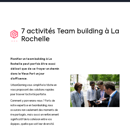
7
activités
Team
building
à
La
Rochelle
Planifier un team building à La
Rochelle peut parfois être aussi
délicat que de se frayer un chemin
dans le Vieux Port un jour
d’affluence.
UrbanGaming vous simplifie la tâche en
vous proposant des solutions rapides
pour trouver l’activité parfaite.
Comment y parvenons-nous ? Forts de
notre expertise en teambuilding, nous
assurons non seulement des moments de
rire partagés, mais aussi un renforcement
significatif de la cohésion entre vos
équipes, quelle que soit leur diversité.