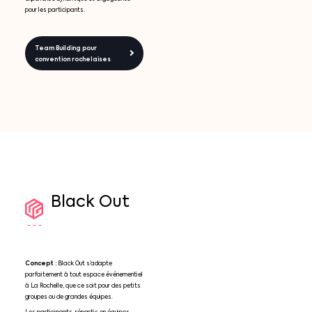
pour les participants.
Team Building pour
convention rochelaises
Black
Out
Concept :
Black Out s’adapte
parfaitement à tout espace événementiel
à La Rochelle, que ce soit pour des petits
groupes ou de grandes équipes.