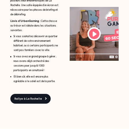
plusieurs lieux emblématiques de La
Rochelle. Une salle équipée d’un écran est
nécessaire pour les phases de briefing et
de débriefing.
L’avis d’UrbanGaming :
Cette chasse
au trésor est idéale dans les situations
suivantes :
Si vous souhaitez découvrir un quartier
différent de votre environnement
habituel, ou si certains participants ne
sont pas familiers avec la ville.
Si vous avez un grand groupe à gérer ;
nous avons déjà orchestré des
sessions pour jusqu’à 1 000
participants en simultané !
Et bien sûr, elle est encore plus
agréable si le soleil est de la partie.
Rallye à La Rochelle