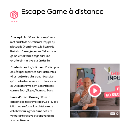
Escape
Game
à
distance
Concept :
La “Green Academy” vous
met au défi de sélectionner l’équipe qui
pilotera le Green Impulse, le fleuron de
l’aviation à énergie propre. Cet escape
game virtuel vous plonge dans une
aventure immersive et stimulante.
Contraintes logistiques :
Parfait pour
des équipes réparties dans différentes
villes, ce jeu à distance ne nécessite
qu’un ordinateur ou un smartphone, ainsi
qu’une plateforme de visioconférence
comme Zoom, Skype, Teams ou Slack.
L’avis d’UrbanGaming :
Dans un
contexte de télétravail accru, ce jeu est
idéal pour renforcer la cohésion entre
collaborateurs grâce à une activité
virtuelle interactive et captivante en
visioconférence.