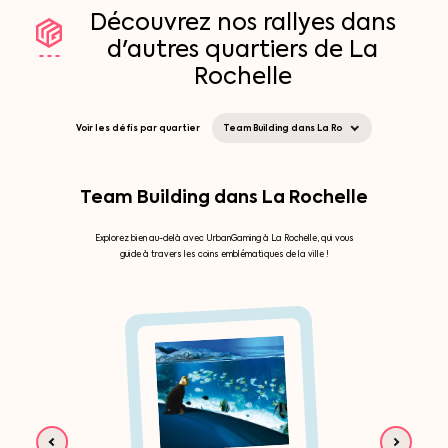
Découvrez
nos
rallyes
dans
d'autres
quartiers
de
La
Rochelle
Voir les défis par quartier
Team Building dans La Rochelle
Explorez bien au-delà avec UrbanGaming à La Rochelle, qui vous
guide à travers les coins emblématiques de la ville !