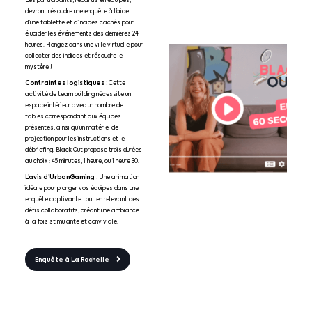
Les participants, répartis en équipes,
devront résoudre une enquête à l’aide
d’une tablette et d’indices cachés pour
élucider les événements des dernières 24
heures. Plongez dans une ville virtuelle pour
collecter des indices et résoudre le
mystère !
Contraintes logistiques :
Cette
activité de team building nécessite un
espace intérieur avec un nombre de
tables correspondant aux équipes
présentes, ainsi qu’un matériel de
projection pour les instructions et le
débriefing. Black Out propose trois durées
au choix : 45 minutes, 1 heure, ou 1 heure 30.
L’avis d’UrbanGaming :
Une animation
idéale pour plonger vos équipes dans une
enquête captivante tout en relevant des
défis collaboratifs, créant une ambiance
à la fois stimulante et conviviale.
Enquête à La Rochelle