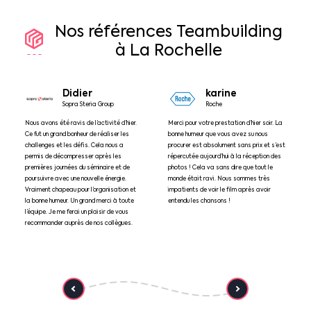
Nos
références
Teambuilding
à
La
Rochelle
Didier
karine
Sopra Steria Group
Roche
Nous avons été ravis de l’activité d’hier.
Merci pour votre prestation d’hier soir. La
Ce fut un grand bonheur de réaliser les
bonne humeur que vous avez su nous
challenges et les défis. Cela nous a
procurer est absolument sans prix et s’est
permis de décompresser après les
répercutée aujourd’hui à la réception des
premières journées du séminaire et de
photos ! Cela va sans dire que tout le
poursuivre avec une nouvelle énergie.
monde était ravi. Nous sommes très
Vraiment chapeau pour l’organisation et
impatients de voir le film après avoir
la bonne humeur. Un grand merci à toute
entendu les chansons !
l’équipe. Je me ferai un plaisir de vous
recommander auprès de nos collègues.