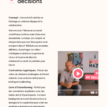
décisions
Concept :
Une activité centrée sur
l’échange, la cohésion d’équipe et la
collaboration.
Votre mission ? Retrouver un carnet
scientifique caché au cœur d’une usine
abandonnée. Le temps est compté, et
chaque choix que vous ferez pourra avoir
un impact décisif. Réfléchissez ensemble,
délibérez, et partagez vos idées !
L’intelligence collective, la gestion du
stress et la prise de décision
collaborative seront essentielles pour
réussir.
Contraintes logistiques :
Prévoir des
salles de séminaire aménagées en format
cabaret, avec un écran central pour le
briefing et le débriefing.
L’avis d’UrbanGaming :
Parfait pour
des conventions en plénière, avec des
tables de 6 à 10 participants. Ce team
building met en avant l’écoute active, le
dialogue et la coopération pour créer une
expérience dynamique et engageante