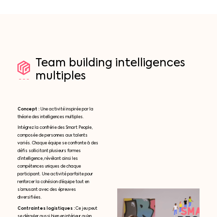
Team
building
intelligences
multiples
Concept :
Une activité inspirée par la
théorie des intelligences multiples.
Intégrez la confrérie des Smart People,
composée de personnes aux talents
variés. Chaque équipe se confronte à des
défis sollicitant plusieurs formes
d’intelligence, révélant ainsi les
compétences uniques de chaque
participant. Une activité parfaite pour
renforcer la cohésion d’équipe tout en
s’amusant avec des épreuves
diversifiées.
Contraintes logistiques :
Ce jeu peut
se dérouler aussi bien en intérieur qu’en