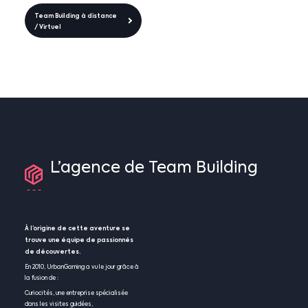
Team Building à distance
/ Virtuel
L’agence
de
Team
Building
À l’origine de cette aventure se
trouve une équipe de passionnés
de découvertes.
En 2010, UrbanGaming a vu le jour grâce à
la fusion de :
Curiocités, une entreprise spécialisée
dans les visites guidées,