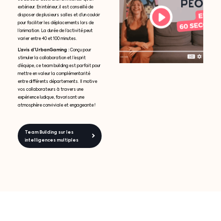
extérieur. En intérieur, il est conseillé de
disposer de plusieurs salles et d’un couloir
pour faciliter les déplacements lors de
l’animation. La durée de l’activité peut
varier entre 40 et 100 minutes.
L’avis d’UrbanGaming :
Conçu pour
stimuler la collaboration et l’esprit
d’équipe, ce team building est parfait pour
mettre en valeur la complémentarité
entre différents départements. Il motive
vos collaborateurs à travers une
expérience ludique, favorisant une
atmosphère conviviale et engageante !
Team Building sur les
intelligences multiples