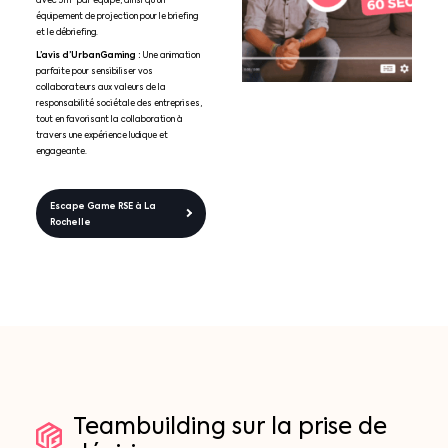
avec 5 m² par équipe, ainsi qu’un
équipement de projection pour le briefing
et le débriefing.
L’avis d’UrbanGaming :
Une animation
parfaite pour sensibiliser vos
collaborateurs aux valeurs de la
responsabilité sociétale des entreprises,
tout en favorisant la collaboration à
travers une expérience ludique et
engageante.
Escape Game RSE à La
Rochelle
Teambuilding
sur
la
prise
de