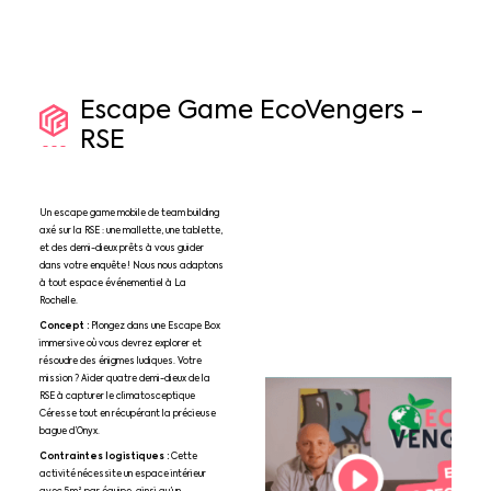
Escape
Game
EcoVengers
-
RSE
Un escape game mobile de team building
axé sur la RSE : une mallette, une tablette,
et des demi-dieux prêts à vous guider
dans votre enquête ! Nous nous adaptons
à tout espace événementiel à La
Rochelle.
Concept :
Plongez dans une Escape Box
immersive où vous devrez explorer et
résoudre des énigmes ludiques. Votre
mission ? Aider quatre demi-dieux de la
RSE à capturer le climatosceptique
Céresse tout en récupérant la précieuse
bague d’Onyx.
Contraintes logistiques :
Cette
activité nécessite un espace intérieur