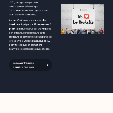
JSKL, une agence experte en
développement informatique.
Cette union de deux start-ups a donné
naissance à UrbanGaming.
Aujourd’hui, près de dix ans plus
tard, une équipe de 18 personnes à
plein temps
, soutenue par une vingtaine
d’animateurs, d’organisateurs et de
créateurs de contenu, met son expertise à
votre service. Chaque année, plus de 500
activités ludiques et animations
conviviales sont réalisées avec succès.
Découvrir l'équipe
derrière l'agence