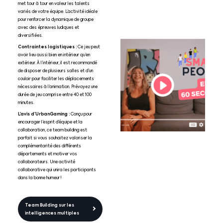
met tour à tour en valeur les talents
variés de votre équipe. L’activité idéale
pour renforcer la dynamique de groupe
avec des épreuves ludiques et
diversifiées.
Contraintes logistiques :
Ce jeu peut
avoir lieu aussi bien en intérieur qu’en
extérieur. À l’intérieur, il est recommandé
de disposer de plusieurs salles et d’un
couloir pour faciliter les déplacements
nécessaires à l’animation. Prévoyez une
durée de jeu comprise entre 40 et 100
minutes.
L’avis d’UrbanGaming :
Conçu pour
encourager l’esprit d’équipe et la
collaboration, ce team building est
parfait si vous souhaitez valoriser la
complémentarité des différents
départements et motiver vos
collaborateurs. Une activité
collaborative qui unira les participants
dans la bonne humeur !
Team Building sur les
intelligences multiples