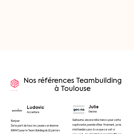
Nos
références
Teambuilding
à
Toulouse
Julie
Ludovic
Gecina
Accenture
Guillaume, encore mille mercis pour cette
Bonjour
captivante journée d’hier. Vraiment, je ne
De la part de tous les joueurs un énorme
m’attendais pas à ce que ce soit si
BRAVO pour le Team Building du 22 juin lors