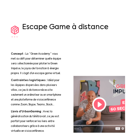
Escape
Game
à
distance
Concept :
La “Green Academy” vous
met au défi pour déterminer quelle équipe
sera sélectionnée pour piloter le Green
Impulse, le joyau de l’aviation à énergie
propre. Il s’agit d’un escape game virtuel.
Contraintes logistiques :
Idéal pour
les équipes dispersées dans plusieurs
villes, ce jeu à distance nécessite
seulement un ordinateur ou un smartphone
et une plateforme de visioconférence
comme Zoom, Skype, Teams, Slack…
L’avis d’UrbanGaming :
Avec la
généralisation du télétravail, ce jeu est
parfait pour renforcer les liens entre
collaborateurs grâce à une activité
virtuelle en visioconférence.