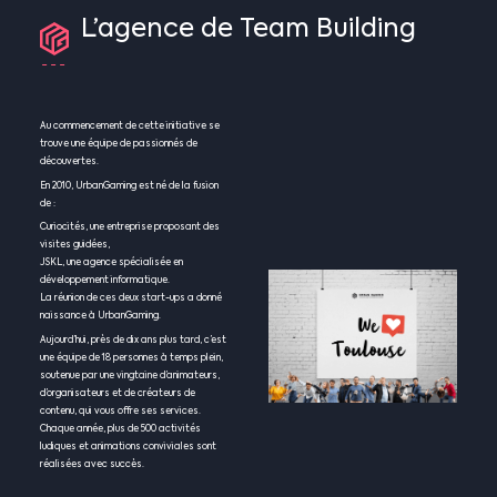
L’agence
de
Team
Building
Au commencement de cette initiative se
trouve une équipe de passionnés de
découvertes.
En 2010, UrbanGaming est né de la fusion
de :
Curiocités, une entreprise proposant des
visites guidées,
JSKL, une agence spécialisée en
développement informatique.
La réunion de ces deux start-ups a donné
naissance à UrbanGaming.
Aujourd’hui, près de dix ans plus tard, c’est
une équipe de 18 personnes à temps plein,
soutenue par une vingtaine d’animateurs,
d’organisateurs et de créateurs de
contenu, qui vous offre ses services.
Chaque année, plus de 500 activités
ludiques et animations conviviales sont
réalisées avec succès.