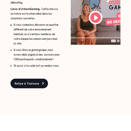
débriefing.
L’avis d’UrbanGaming :
Cette chasse
au trésor est le choix idéal dans les
situations suivantes :
Si vous souhaitez découvrir un quartier
différent de votre environnement
habituel, ou si certains membres de
votre équipe ne connaissent pas bien
la ville.
Si vous êtes un grand groupe ; nous
avons déjà organisé des sessions pour
1 000 participants simultanément !
Et aussi si le soleil est au rendez-vous.
Rallye à Toulouse