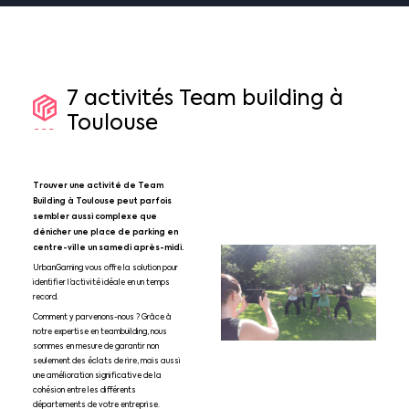
7
activités
Team
building
à
Toulouse
Trouver une activité de Team
Building à Toulouse peut parfois
sembler aussi complexe que
dénicher une place de parking en
centre-ville un samedi après-midi.
UrbanGaming vous offre la solution pour
identifier l’activité idéale en un temps
record.
Comment y parvenons-nous ? Grâce à
notre expertise en teambuilding, nous
sommes en mesure de garantir non
seulement des éclats de rire, mais aussi
une amélioration significative de la
cohésion entre les différents
départements de votre entreprise.