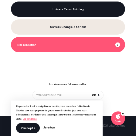
Univers Team Building
Univers Change & Serious
Ma sélection
0
Inscrivez-vous à la newsletter
OK
En poursuivant votre navigation sur ce site, vous acceptez l’utilisation de
Suivez-nous sur
Cookies pour vous proposer de garder en mémoire les jeux que vous
0
sélectionnez, et réaliser des statistiques quantitatives et non nominatives de
visite.
Voir conditions
Devis
Mentions légales & RGPD
CGV UrbanGaming
© 2026 UrbanGaming
Je refuse
J'accepte