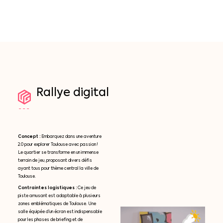
Rallye
digital
Concept :
Embarquez dans une aventure
2.0 pour explorer Toulouse avec passion !
Le quartier se transforme en un immense
terrain de jeu, proposant divers défis
ayant tous pour thème central la ville de
Toulouse.
Contraintes logistiques :
Ce jeu de
piste amusant est adaptable à plusieurs
zones emblématiques de Toulouse. Une
salle équipée d’un écran est indispensable
pour les phases de briefing et de