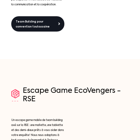
la communication et la coopération.
Team Building pour
convention toulousaine
Escape
Game
EcoVengers
-
RSE
Un escape game mobile de team building
axé sur la RSE : une mallette, une tablette
et des demi-dieux prêts à vous aider dans
votre enquête ! Nous nous adaptons à