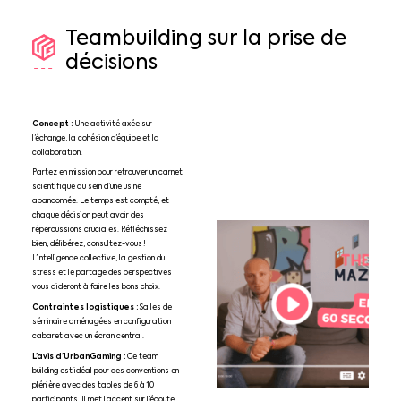
Teambuilding
sur
la
prise
de
décisions
Concept :
Une activité axée sur
l’échange, la cohésion d’équipe et la
collaboration.
Partez en mission pour retrouver un carnet
scientifique au sein d’une usine
abandonnée. Le temps est compté, et
chaque décision peut avoir des
répercussions cruciales. Réfléchissez
bien, délibérez, consultez-vous !
L’intelligence collective, la gestion du
stress et le partage des perspectives
vous aideront à faire les bons choix.
Contraintes logistiques :
Salles de
séminaire aménagées en configuration
cabaret avec un écran central.
L’avis d’UrbanGaming :
Ce team
building est idéal pour des conventions en
plénière avec des tables de 6 à 10
participants. Il met l’accent sur l’écoute,