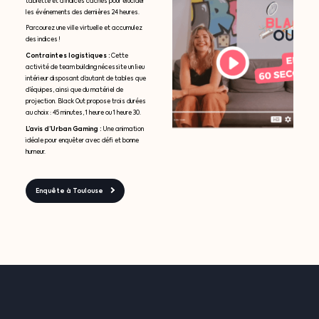
tablette et d’indices cachés pour élucider
les événements des dernières 24 heures.
Parcourez une ville virtuelle et accumulez
des indices !
Contraintes logistiques :
Cette
activité de team building nécessite un lieu
intérieur disposant d’autant de tables que
d’équipes, ainsi que du matériel de
projection. Black Out propose trois durées
au choix : 45 minutes, 1 heure ou 1 heure 30.
L’avis d’Urban Gaming :
Une animation
idéale pour enquêter avec défi et bonne
humeur.
Enquête à Toulouse