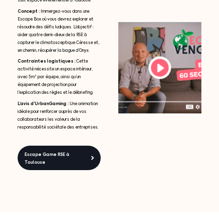
tout espace événementiel à Toulouse.
Concept :
Immergez-vous dans une
Escape Box où vous devrez explorer et
résoudre des défis ludiques. L’objectif :
aider quatre demi-dieux de la RSE à
capturer le climatosceptique Céresse et,
en chemin, récupérer la bague d’Onyx.
Contraintes logistiques :
Cette
activité nécessite un espace intérieur,
avec 5 m² par équipe, ainsi qu’un
équipement de projection pour
l’explication des règles et le débriefing.
L’avis d’UrbanGaming :
Une animation
idéale pour renforcer auprès de vos
collaborateurs les valeurs de la
responsabilité sociétale des entreprises.
Escape Game RSE à
Toulouse