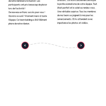
amusant. J’ai été littéralement bluffé par
de notre Séminaire Actuariat. Les
le professionnalisme de votre équipe. Tout
participants ont pris beaucoup de plaisir
était parfait et le soleil au rendez-vous.
lors de l'activité !
Une véritable surprise. Tous les membres
De nouveau un franc succès pour vous !
de ma team se joignent à moi pour les
David a assuré ! Vraiment merci à toute
remerciements. Et ils attendent avec
l’équipe. Ce team building a été l'élément
impatience les photos et vidéos.
phare de notre réunion.