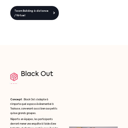
Team Building à distance
/ Virtuel
Black
Out
Concept :
Black Out s’adapte à
n’importe quel espace événementiel à
Toulouse, convenant aussi bien aux petits
qu’aux grands groupes.
Répartis en équipes, les participants
devront mener une enquête à l’aide d’une