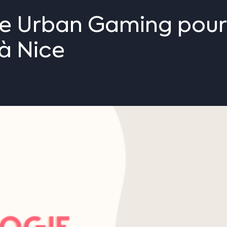
ie
Urban
Gaming
pou
à
Nice