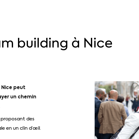
am
building
à
Nice
 Nice peut
rayer un chemin
.
 proposant des
e en un clin d’œil.