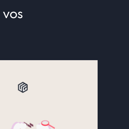
r
vos