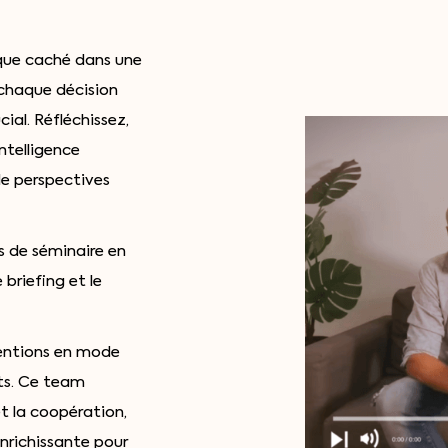
ique caché dans une
chaque décision
ial. Réfléchissez,
ntelligence
 de perspectives
s de séminaire en
briefing et le
entions en mode
nts. Ce team
et la coopération,
nrichissante pour