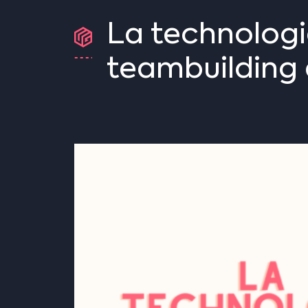
La
technolog
teambuilding