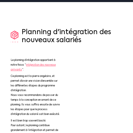
Planning
d'intégration
des
nouveaux
salariés
Le planning d’intégration appartient à
notre focus “
intégration des nouveaux
arrivants
”.
Ce planning est la pierre angulaire, et
permet d’avoir une vision d’ensemble sur
les différentes étapes du programme
d’intégration.
Nous vous recommandons de passer du
temps à la conception en amont de ce
planning. Ils vous suffira ensuite de suivre
les étapes pour que le process
d’intégration du salarié soit bien exécuté.
Il est bien trop souvent baclé.
Pour autant, le planning contribue
grandement à l’intégration et permet de