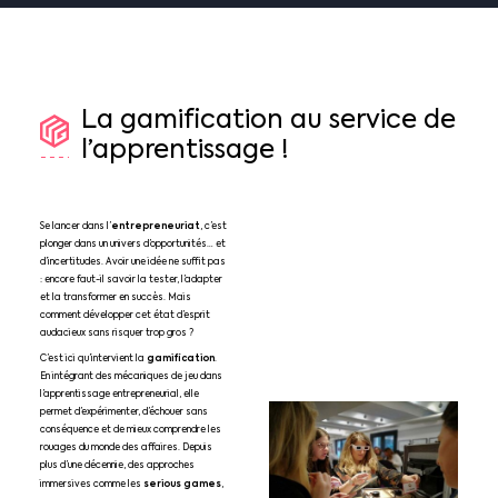
La
gamification
au
service
de
l’apprentissage
!
entrepreneuriat
Se lancer dans l’
, c’est
plonger dans un univers d’opportunités… et
d’incertitudes. Avoir une idée ne suffit pas
: encore faut-il savoir la tester, l’adapter
et la transformer en succès. Mais
comment développer cet état d’esprit
audacieux sans risquer trop gros ?
gamification
C’est ici qu’intervient la
.
En intégrant des mécaniques de jeu dans
l’apprentissage entrepreneurial, elle
permet d’expérimenter, d’échouer sans
conséquence et de mieux comprendre les
rouages du monde des affaires. Depuis
plus d’une décennie, des approches
serious games
immersives comme les
,