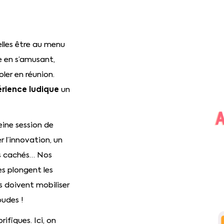
elles être au menu
e en s’amusant,
ler en réunion.
rience ludique
un
eine session de
 l’innovation, un
ts cachés… Nos
es plongent les
s doivent mobiliser
oudes !
rifiques. Ici, on