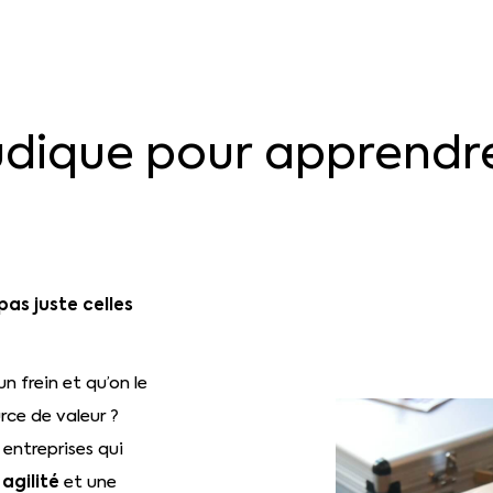
udique
pour
apprendr
pas juste celles
 frein et qu’on le
ce de valeur ?
 entreprises qui
agilité
e
et une