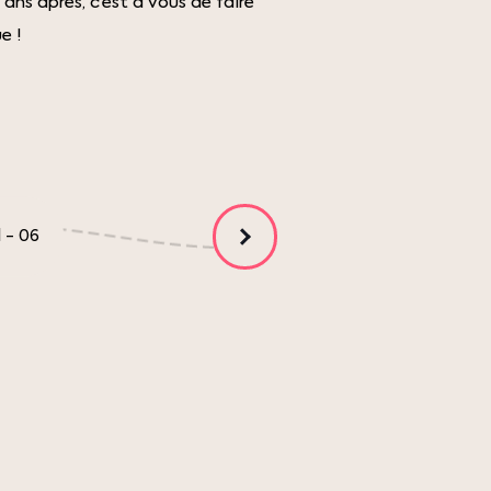
ans après, c’est à vous de faire
e !
1
-
06