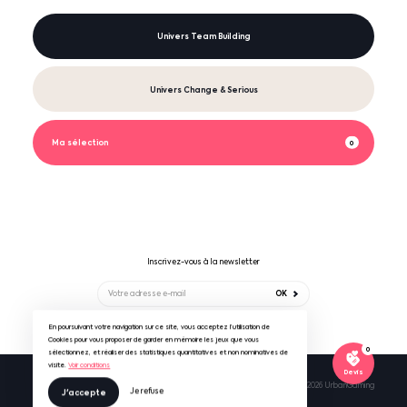
Univers Team Building
Univers Change & Serious
Ma sélection
0
Inscrivez-vous à la newsletter
OK
En poursuivant votre navigation sur ce site, vous acceptez l’utilisation de
Suivez-nous sur
Cookies pour vous proposer de garder en mémoire les jeux que vous
0
sélectionnez, et réaliser des statistiques quantitatives et non nominatives de
visite.
Voir conditions
Devis
Mentions légales & RGPD
CGV UrbanGaming
© 2026 UrbanGaming
Je refuse
J'accepte