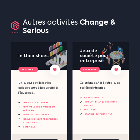
Change
&
Autres
activités
Serious
Jeux de
In their shoes
société pour
entreprise
PRESENTIEL
PRESENTIEL
Un jeu pour sensibiliser les
Co-créons de A à Z votre jeu de
collaborateurs à la diversité, à
société d’entreprise !
l’équité et à...
EN PRÉSENTIEL 📍
SUR LA THÉMATIQUE DE VOTRE
DIVERSITÉ & INCLUSION
CHOIX 🎨
ADAPTABLE EN DISTANCIEL OU
INDOOR 🏠
PRÉSENTIEL
STATIQUE OU ITINÉRANT 🪑
COLLECTIF OU INDIVIDUEL
MODULAIRE : ADAPTÉ EN THÈMES
ET EN TEMPS
GÉNÉRIQUE