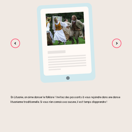
En Lituanie, on aime danser le folklore ! Invitez des passants à vous rejoindre dans une danse
lituanienne traditionnelle. Si vous n’en connaissez aucune, il est temps d’apprendre !