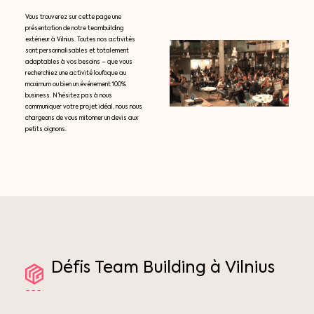
Vous trouverez sur cette page une
présentation de notre teambuilding
extérieur à Vilnius. Toutes nos activités
sont personnalisables et totalement
adaptables à vos besoins – que vous
recherchiez une activité loufoque au
maximum ou bien un événement 100%
business. N’hésitez pas à nous
communiquer votre projet idéal, nous nous
chargeons de vous mitonner un devis aux
petits oignons.
Défis
Team
Building
à
Vilnius