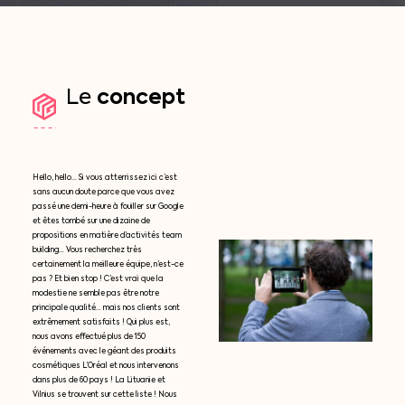
concept
Le
Hello, hello… Si vous atterrissez ici c’est
sans aucun doute parce que vous avez
passé une demi-heure à fouiller sur Google
et êtes tombé sur une dizaine de
propositions en matière d’activités team
building… Vous recherchez très
certainement la meilleure équipe, n’est-ce
pas ? Et bien stop ! C’est vrai que la
modestie ne semble pas être notre
principale qualité… mais nos clients sont
extrêmement satisfaits ! Qui plus est,
nous avons effectué plus de 150
événements avec le géant des produits
cosmétiques L’Oréal et nous intervenons
dans plus de 60 pays ! La Lituanie et
Vilnius se trouvent sur cette liste ! Nous