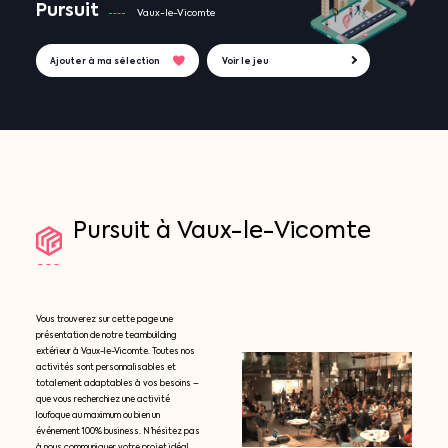
Pursuit
Vaux-le-Vicomte
Ajouter à ma sélection
Voir le jeu
Pursuit
à
Vaux-le-Vicomte
Vous trouverez sur cette page une
présentation de notre teambuilding
extérieur à Vaux-le-Vicomte. Toutes nos
activités sont personnalisables et
totalement adaptables à vos besoins –
que vous recherchiez une activité
loufoque au maximum ou bien un
événement 100% business. N’hésitez pas
à nous communiquer votre projet idéal,