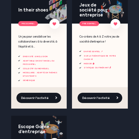
Jeux de
In their shoes
société pour
entreprise
PRESENTIEL
PRESENTIEL
Un jeu pour sensibiliser les
Co-créons de A à Z votre jeu de
collaborateurs à la diversité, à
société d’entreprise !
l’équité et à...
EN PRÉSENTIEL 📍
SUR LA THÉMATIQUE DE VOTRE
DIVERSITÉ & INCLUSION
CHOIX 🎨
ADAPTABLE EN DISTANCIEL OU
INDOOR 🏠
PRÉSENTIEL
STATIQUE OU ITINÉRANT 🪑
COLLECTIF OU INDIVIDUEL
MODULAIRE : ADAPTÉ EN THÈMES
ET EN TEMPS
GÉNÉRIQUE
Découvrir l'activité
Découvrir l'activité
Escape Game
d’entreprise