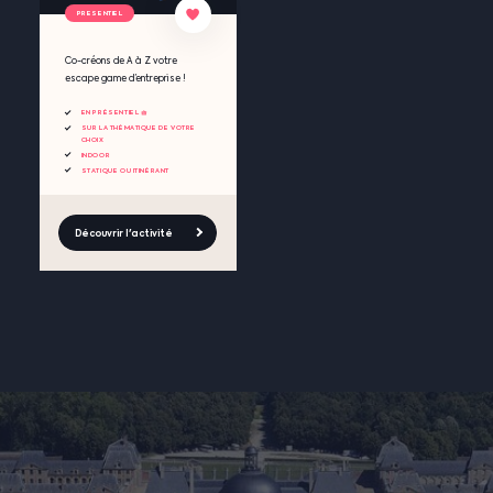
PRESENTIEL
Co-créons de A à Z votre
escape game d’entreprise !
EN PRÉSENTIEL 🧺
SUR LA THÉMATIQUE DE VOTRE
CHOIX
INDOOR
STATIQUE OU ITINÉRANT
Découvrir l'activité