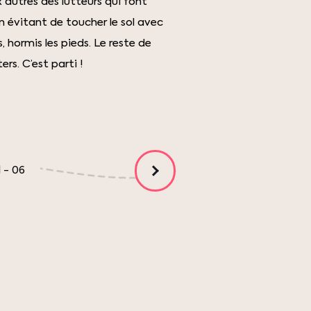
autres des lutteurs qui font
n évitant de toucher le sol avec
, hormis les pieds. Le reste de
rs. C’est parti !
1
-
06