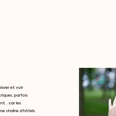
orer et voir
riques, parfois
ent… car les
ne chaîne d’hôtels