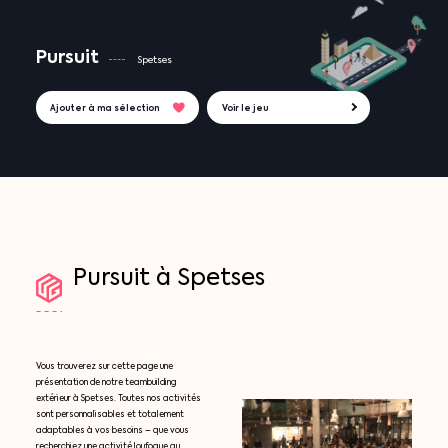
Pursuit
Spetses
Ajouter à ma sélection
Voir le jeu
Pursuit
à
Spetses
Vous trouverez sur cette page une
présentation de notre teambuilding
extérieur à Spetses. Toutes nos activités
sont personnalisables et totalement
adaptables à vos besoins – que vous
recherchiez une activité loufoque au