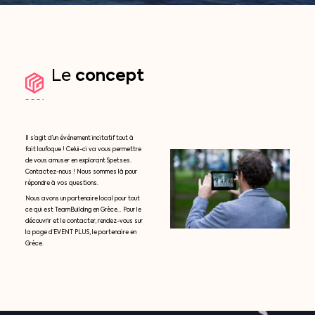
concept
Le
Il s’agit d’un événement incitatif tout à
fait loufoque ! Celui-ci va vous permettre
de vous amuser en explorant Spetses.
Contactez-nous ! Nous sommes là pour
répondre à vos questions.
Nous avons un partenaire local pour tout
ce qui est TeamBuilding en Grèce… Pour le
découvrir et le contacter, rendez-vous sur
la page d’EVENT PLUS, le partenaire en
Grèce.