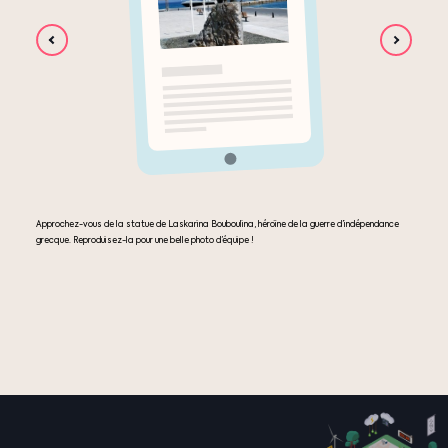
Approchez-vous de la statue de Laskarina Bouboulina, héroïne de la guerre d’indépendance
grecque. Reproduisez-la pour une belle photo d’équipe !