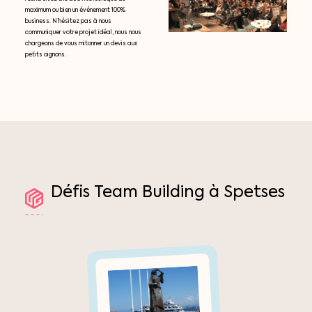
maximum ou bien un événement 100%
business. N’hésitez pas à nous
communiquer votre projet idéal, nous nous
chargeons de vous mitonner un devis aux
petits oignons.
Défis
Team
Building
à
Spetses