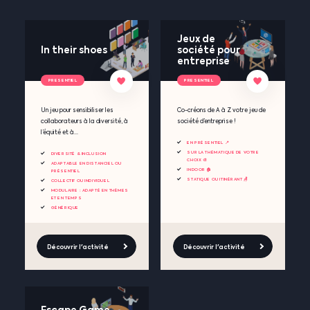
Jeux de
In their shoes
société pour
entreprise
PRESENTIEL
PRESENTIEL
Un jeu pour sensibiliser les
Co-créons de A à Z votre jeu de
collaborateurs à la diversité, à
société d’entreprise !
l’équité et à...
EN PRÉSENTIEL 📍
SUR LA THÉMATIQUE DE VOTRE
DIVERSITÉ & INCLUSION
CHOIX 🎨
ADAPTABLE EN DISTANCIEL OU
INDOOR 🏠
PRÉSENTIEL
STATIQUE OU ITINÉRANT 🪑
COLLECTIF OU INDIVIDUEL
MODULAIRE : ADAPTÉ EN THÈMES
ET EN TEMPS
GÉNÉRIQUE
Découvrir l'activité
Découvrir l'activité