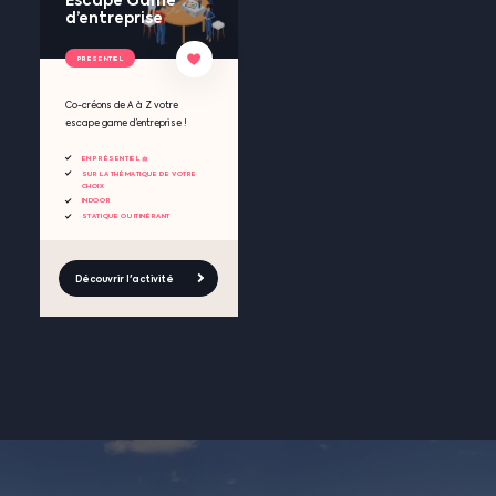
Escape Game
d’entreprise
PRESENTIEL
Co-créons de A à Z votre
escape game d’entreprise !
EN PRÉSENTIEL 🧺
SUR LA THÉMATIQUE DE VOTRE
CHOIX
INDOOR
STATIQUE OU ITINÉRANT
Découvrir l'activité