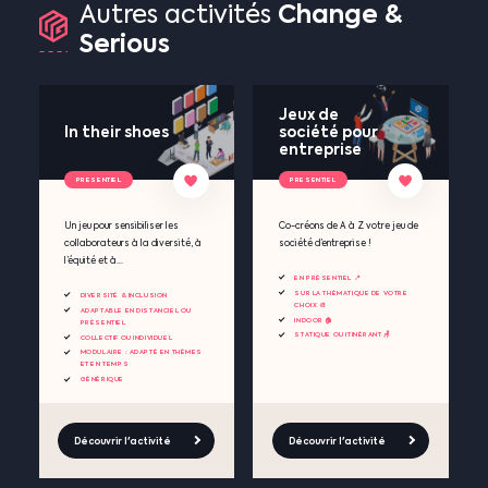
Change
&
Autres
activités
Serious
Jeux de
In their shoes
société pour
entreprise
PRESENTIEL
PRESENTIEL
Un jeu pour sensibiliser les
Co-créons de A à Z votre jeu de
collaborateurs à la diversité, à
société d’entreprise !
l’équité et à...
EN PRÉSENTIEL 📍
SUR LA THÉMATIQUE DE VOTRE
DIVERSITÉ & INCLUSION
CHOIX 🎨
ADAPTABLE EN DISTANCIEL OU
INDOOR 🏠
PRÉSENTIEL
STATIQUE OU ITINÉRANT 🪑
COLLECTIF OU INDIVIDUEL
MODULAIRE : ADAPTÉ EN THÈMES
ET EN TEMPS
GÉNÉRIQUE
Découvrir l'activité
Découvrir l'activité