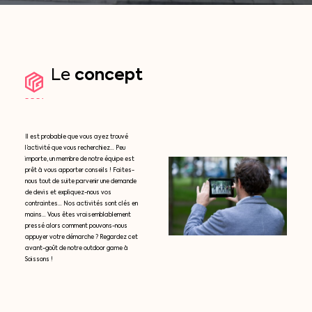
concept
Le
Il est probable que vous ayez trouvé
l’activité que vous recherchiez… Peu
importe, un membre de notre équipe est
prêt à vous apporter conseils ! Faites-
nous tout de suite parvenir une demande
de devis et expliquez-nous vos
contraintes… Nos activités sont clés en
mains… Vous êtes vraisemblablement
pressé alors comment pouvons-nous
appuyer votre démarche ? Regardez cet
avant-goût de notre outdoor game à
Soissons !