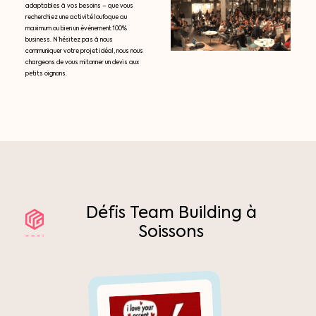
adaptables à vos besoins – que vous
recherchiez une activité loufoque au
maximum ou bien un événement 100%
business. N’hésitez pas à nous
communiquer votre projet idéal, nous nous
chargeons de vous mitonner un devis aux
petits oignons.
Défis
Team
Building
à
Soissons