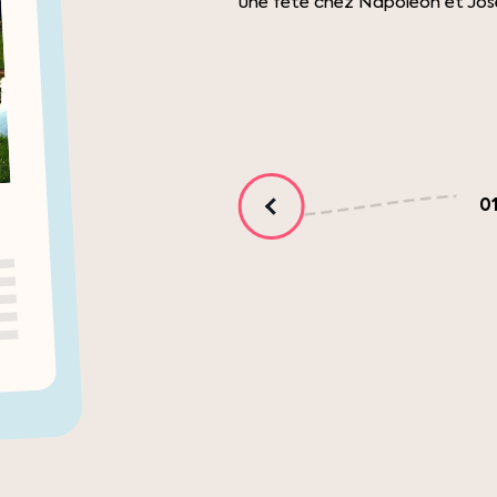
une fête chez Napoléon et José
0