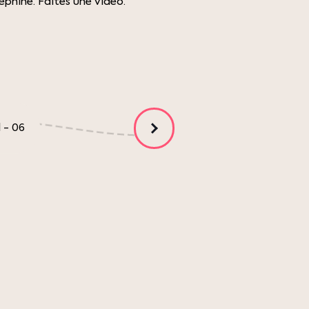
phine. Faites une vidéo.
1
-
06