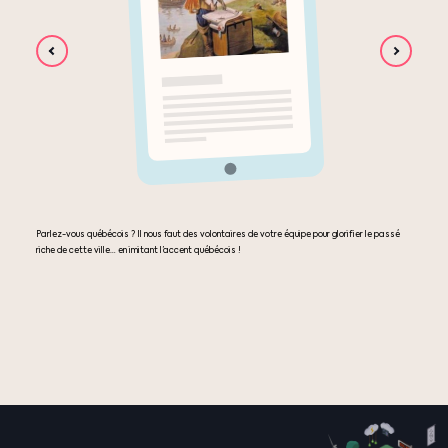
Parlez-vous québécois ? Il nous faut des volontaires de votre équipe pour glorifier le passé
riche de cette ville… en imitant l’accent québécois !