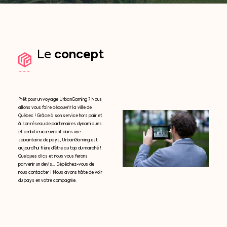
concept
Le
Prêt pour un voyage UrbanGaming ? Nous
allons vous faire découvrir la ville de
Québec ! Grâce à son service hors pair et
à son réseau de partenaires dynamiques
et ambitieux œuvrant dans une
soixantaine de pays, UrbanGaming est
aujourd’hui fière d’être au top du marché !
Quelques clics et nous vous ferons
parvenir un devis… Dépêchez-vous de
nous contacter ! Nous avons hâte de voir
du pays en votre compagnie.