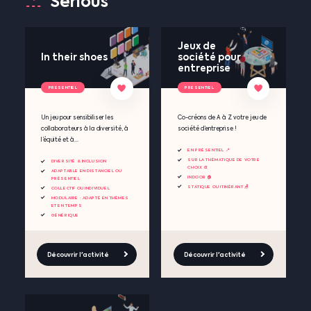
Serious
Jeux de
In their shoes
société pour
entreprise
PRESENTIEL
PRESENTIEL
Un jeu pour sensibiliser les
Co-créons de A à Z votre jeu de
collaborateurs à la diversité, à
société d’entreprise !
l’équité et à...
EN PRÉSENTIEL 📍
SUR LA THÉMATIQUE DE VOTRE
DIVERSITÉ & INCLUSION
CHOIX 🎨
ADAPTABLE EN DISTANCIEL OU
INDOOR 🏠
PRÉSENTIEL
STATIQUE OU ITINÉRANT 🪑
COLLECTIF OU INDIVIDUEL
MODULAIRE : ADAPTÉ EN THÈMES
ET EN TEMPS
GÉNÉRIQUE
Découvrir l'activité
Découvrir l'activité