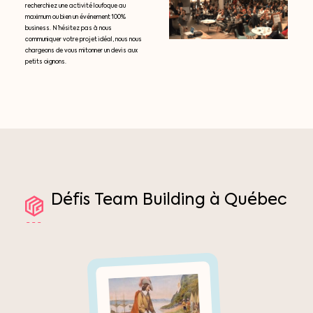
recherchiez une activité loufoque au
maximum ou bien un événement 100%
business. N’hésitez pas à nous
communiquer votre projet idéal, nous nous
chargeons de vous mitonner un devis aux
petits oignons.
Défis
Team
Building
à
Québec