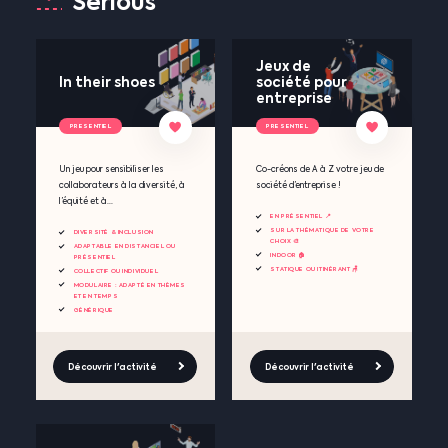
Serious
Jeux de
In their shoes
société pour
entreprise
PRESENTIEL
PRESENTIEL
Un jeu pour sensibiliser les
Co-créons de A à Z votre jeu de
collaborateurs à la diversité, à
société d’entreprise !
l’équité et à...
EN PRÉSENTIEL 📍
SUR LA THÉMATIQUE DE VOTRE
DIVERSITÉ & INCLUSION
CHOIX 🎨
ADAPTABLE EN DISTANCIEL OU
INDOOR 🏠
PRÉSENTIEL
STATIQUE OU ITINÉRANT 🪑
COLLECTIF OU INDIVIDUEL
MODULAIRE : ADAPTÉ EN THÈMES
ET EN TEMPS
GÉNÉRIQUE
Découvrir l'activité
Découvrir l'activité