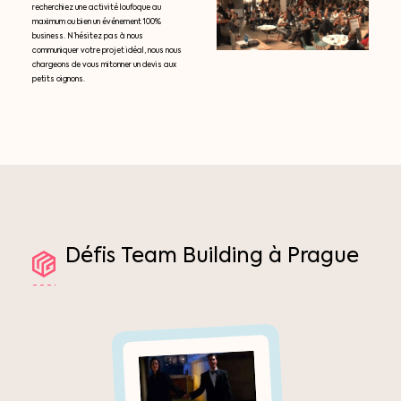
recherchiez une activité loufoque au
maximum ou bien un événement 100%
business. N’hésitez pas à nous
communiquer votre projet idéal, nous nous
chargeons de vous mitonner un devis aux
petits oignons.
Défis
Team
Building
à
Prague