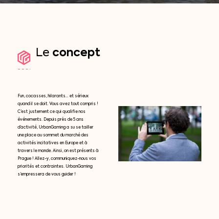
concept
Le
Fun, cocasses, hilarants… et sérieux
quand il se doit. Vous avez tout compris !
C’est justement ce qui qualifie nos
événements. Depuis près de 5 ans
d’activité, UrbanGaming a su se tailler
une place au sommet du marché des
activités incitatives en Europe et à
travers le monde. Ainsi, on est présents à
Prague ! Allez-y, communiquez-nous vos
priorités et contraintes. UrbanGaming
s’empressera de vous guider !