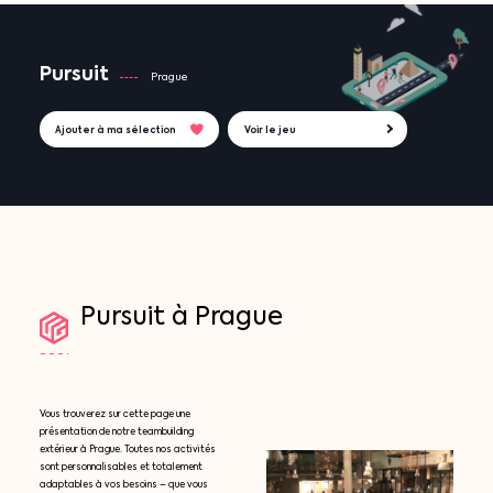
Pursuit
Prague
Ajouter à ma sélection
Voir le jeu
Pursuit
à
Prague
Vous trouverez sur cette page une
présentation de notre teambuilding
extérieur à Prague. Toutes nos activités
sont personnalisables et totalement
adaptables à vos besoins – que vous