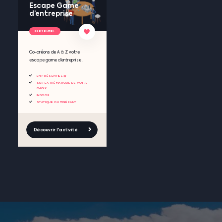
Escape Game
d’entreprise
PRESENTIEL
Co-créons de A à Z votre
escape game d’entreprise !
EN PRÉSENTIEL 🧺
SUR LA THÉMATIQUE DE VOTRE
CHOIX
INDOOR
STATIQUE OU ITINÉRANT
Découvrir l'activité