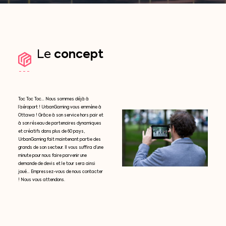
concept
Le
Toc Toc Toc… Nous sommes déjà à
l’aéroport ! UrbanGaming vous emmène à
Ottawa ! Grâce à son service hors pair et
à son réseau de partenaires dynamiques
et créatifs dans plus de 60 pays,
UrbanGaming fait maintenant partie des
grands de son secteur. Il vous suffira d’une
minute pour nous faire parvenir une
demande de devis et le tour sera ainsi
joué… Empressez-vous de nous contacter
! Nous vous attendons.