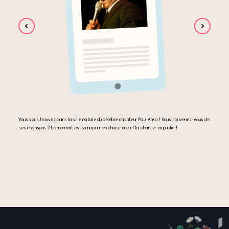
Vous vous trouvez dans la ville natale du célèbre chanteur Paul Anka ! Vous souvenez-vous de
ses chansons ? Le moment est venu pour en choisir une et la chanter en public !