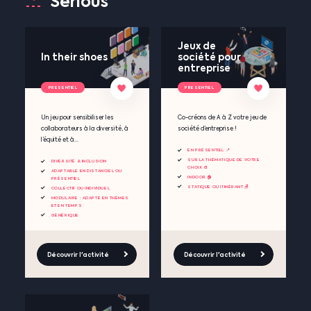
Serious
Jeux de
In their shoes
société pour
entreprise
PRESENTIEL
PRESENTIEL
Un jeu pour sensibiliser les
Co-créons de A à Z votre jeu de
collaborateurs à la diversité, à
société d’entreprise !
l’équité et à...
EN PRÉSENTIEL 📍
SUR LA THÉMATIQUE DE VOTRE
DIVERSITÉ & INCLUSION
CHOIX 🎨
ADAPTABLE EN DISTANCIEL OU
INDOOR 🏠
PRÉSENTIEL
STATIQUE OU ITINÉRANT 🪑
COLLECTIF OU INDIVIDUEL
MODULAIRE : ADAPTÉ EN THÈMES
ET EN TEMPS
GÉNÉRIQUE
Découvrir l'activité
Découvrir l'activité