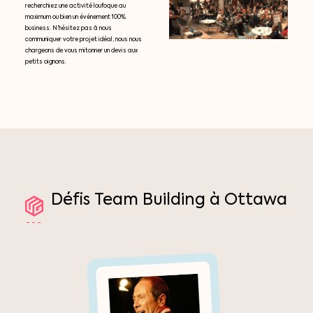
recherchiez une activité loufoque au
maximum ou bien un événement 100%
business. N’hésitez pas à nous
communiquer votre projet idéal, nous nous
chargeons de vous mitonner un devis aux
petits oignons.
Défis
Team
Building
à
Ottawa