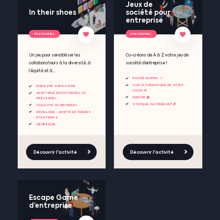
Jeux de
In their shoes
société pour
entreprise
PRESENTIEL
PRESENTIEL
Un jeu pour sensibiliser les
Co-créons de A à Z votre jeu de
collaborateurs à la diversité, à
société d’entreprise !
l’équité et à...
EN PRÉSENTIEL 📍
SUR LA THÉMATIQUE DE VOTRE
DIVERSITÉ & INCLUSION
CHOIX 🎨
ADAPTABLE EN DISTANCIEL OU
INDOOR 🏠
PRÉSENTIEL
STATIQUE OU ITINÉRANT 🪑
COLLECTIF OU INDIVIDUEL
MODULAIRE : ADAPTÉ EN THÈMES
ET EN TEMPS
GÉNÉRIQUE
Découvrir l'activité
Découvrir l'activité
Escape Game
d’entreprise