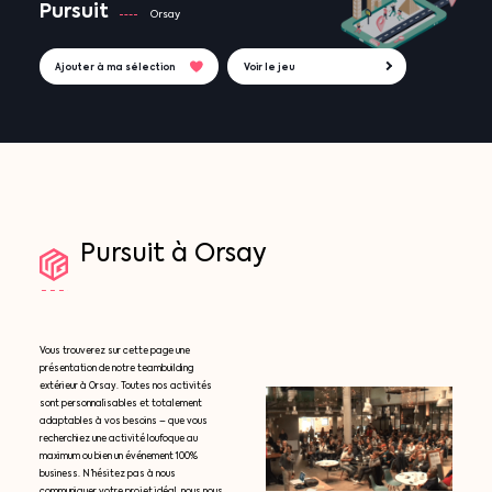
Pursuit
Orsay
Ajouter à ma sélection
Voir le jeu
Pursuit
à
Orsay
Vous trouverez sur cette page une
présentation de notre teambuilding
extérieur à Orsay. Toutes nos activités
sont personnalisables et totalement
adaptables à vos besoins – que vous
recherchiez une activité loufoque au
maximum ou bien un événement 100%
business. N’hésitez pas à nous
communiquer votre projet idéal, nous nous