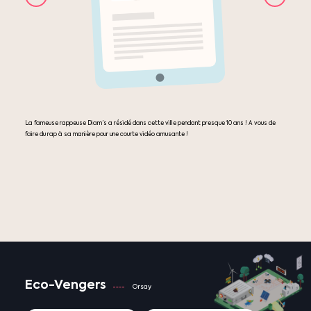
La fameuse rappeuse Diam’s a résidé dans cette ville pendant presque 10 ans ! A vous de
faire du rap à sa manière pour une courte vidéo amusante !
Eco-Vengers
Orsay