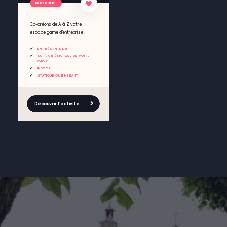
PRESENTIEL
Co-créons de A à Z votre
escape game d’entreprise !
EN PRÉSENTIEL 🧺
SUR LA THÉMATIQUE DE VOTRE
CHOIX
INDOOR
STATIQUE OU ITINÉRANT
Découvrir l'activité