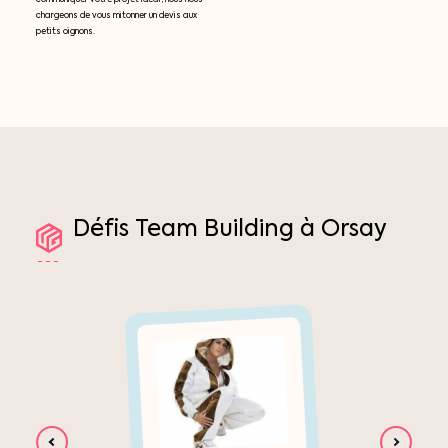
chargeons de vous mitonner un devis aux
petits oignons.
Défis
Team
Building
à
Orsay