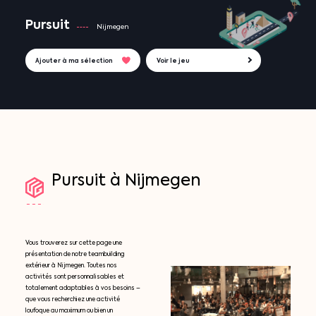
Pursuit
Nijmegen
Ajouter à ma sélection
Voir le jeu
Pursuit
à
Nijmegen
Vous trouverez sur cette page une
présentation de notre teambuilding
extérieur à Nijmegen. Toutes nos
activités sont personnalisables et
totalement adaptables à vos besoins –
que vous recherchiez une activité
loufoque au maximum ou bien un