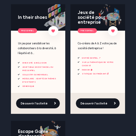
Jeux de
In their shoes
société pour
entreprise
PRESENTIEL
PRESENTIEL
Un jeu pour sensibiliser les
Co-créons de A à Z votre jeu de
collaborateurs à la diversité, à
société d’entreprise !
l’équité et à...
EN PRÉSENTIEL 📍
SUR LA THÉMATIQUE DE VOTRE
DIVERSITÉ & INCLUSION
CHOIX 🎨
ADAPTABLE EN DISTANCIEL OU
INDOOR 🏠
PRÉSENTIEL
STATIQUE OU ITINÉRANT 🪑
COLLECTIF OU INDIVIDUEL
MODULAIRE : ADAPTÉ EN THÈMES
ET EN TEMPS
GÉNÉRIQUE
Découvrir l'activité
Découvrir l'activité
Escape Game