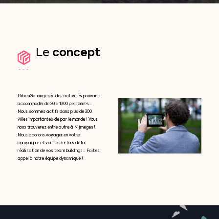
concept
Le
UrbanGaming crée des activités pouvant
accommoder de 20 à 1300 personnes…
Nous sommes actifs dans plus de 300
villes importantes de par le monde ! Vous
nous trouverez entre autre à Nijmegen !
Nous adorons voyager en votre
compagnie et vous aider lors de la
réalisation de vos team buildings… Faites
appel à notre équipe dynamique !