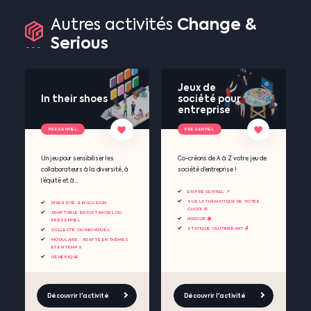
Change
&
Autres
activités
Serious
Jeux de
In their shoes
société pour
entreprise
PRESENTIEL
PRESENTIEL
Un jeu pour sensibiliser les
Co-créons de A à Z votre jeu de
collaborateurs à la diversité, à
société d’entreprise !
l’équité et à...
EN PRÉSENTIEL 📍
SUR LA THÉMATIQUE DE VOTRE
DIVERSITÉ & INCLUSION
CHOIX 🎨
ADAPTABLE EN DISTANCIEL OU
INDOOR 🏠
PRÉSENTIEL
STATIQUE OU ITINÉRANT 🪑
COLLECTIF OU INDIVIDUEL
MODULAIRE : ADAPTÉ EN THÈMES
ET EN TEMPS
GÉNÉRIQUE
Découvrir l'activité
Découvrir l'activité