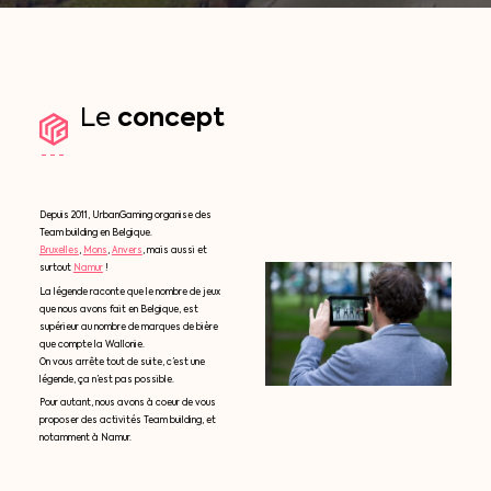
concept
Le
Depuis 2011, UrbanGaming organise des
Team building en Belgique.
Bruxelles
,
Mons
,
Anvers
, mais aussi et
surtout
Namur
!
La légende raconte que le nombre de jeux
que nous avons fait en Belgique, est
supérieur au nombre de marques de bière
que compte la Wallonie.
On vous arrête tout de suite, c’est une
légende, ça n’est pas possible.
Pour autant, nous avons à coeur de vous
proposer des activités Team building, et
notamment à Namur.