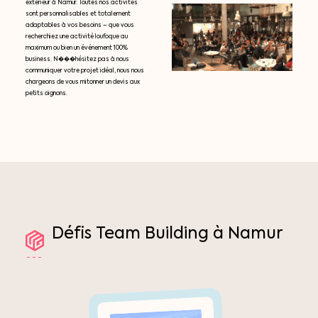
extérieur à Namur. Toutes nos activités
sont personnalisables et totalement
adaptables à vos besoins – que vous
recherchiez une activité loufoque au
maximum ou bien un événement 100%
business. N���hésitez pas à nous
communiquer votre projet idéal, nous nous
chargeons de vous mitonner un devis aux
petits oignons.
Défis
Team
Building
à
Namur