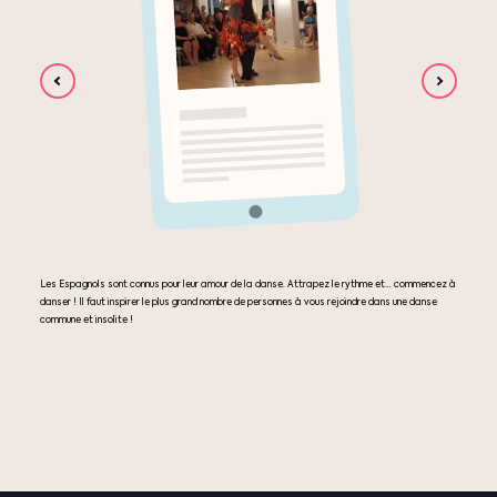
Les Espagnols sont connus pour leur amour de la danse. Attrapez le rythme et… commencez à
danser ! Il faut inspirer le plus grand nombre de personnes à vous rejoindre dans une danse
commune et insolite !