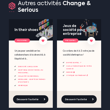
Change
&
Autres
activités
Serious
Jeux de
In their shoes
société pour
entreprise
PRESENTIEL
PRESENTIEL
Un jeu pour sensibiliser les
Co-créons de A à Z votre jeu de
collaborateurs à la diversité, à
société d’entreprise !
l’équité et à...
EN PRÉSENTIEL 📍
SUR LA THÉMATIQUE DE VOTRE
DIVERSITÉ & INCLUSION
CHOIX 🎨
ADAPTABLE EN DISTANCIEL OU
INDOOR 🏠
PRÉSENTIEL
STATIQUE OU ITINÉRANT 🪑
COLLECTIF OU INDIVIDUEL
MODULAIRE : ADAPTÉ EN THÈMES
ET EN TEMPS
GÉNÉRIQUE
Découvrir l'activité
Découvrir l'activité