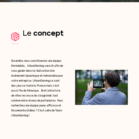
concept
Le
Ensemble, nous constituerons une équipe
formidable… UrbanGaming sera là afin de
vous guider dans la réalisation d’un
événement dynamique et mémorable pour
votre entreprise. UrbanGaming ce sont
des jeux sur toute la France mais c’est
aussi l’île de Minorque… Bref, notre liste
de villes ne cesse de s’aagrandir, tout
comme notre réseau de partenaires. Vous
recherchez une équipe jeune, efficace et
foisonnante d’idées ? C’est celle de Team
UrbanGaming !