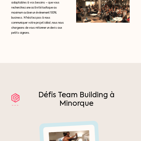
adaptables à vos besoins – que vous
recherchiez une activité loufoque au
maximum ou bien un événement 100%
business. N’hésitez pas à nous
communiquer votre projet idéal, nous nous
chargeons de vous mitonner un devis aux
petits oignons.
Défis
Team
Building
à
Minorque