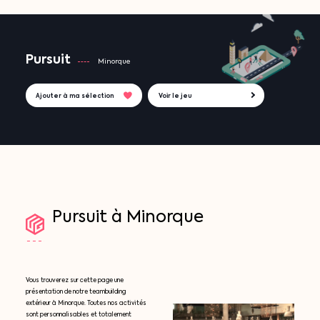
Pursuit
Minorque
Ajouter à ma sélection
Voir le jeu
Pursuit
à
Minorque
Vous trouverez sur cette page une
présentation de notre teambuilding
extérieur à Minorque. Toutes nos activités
sont personnalisables et totalement