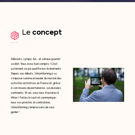
concept
Le
Délirants, sympa, fun… et sérieux quand il
se doit. Vous avez tout compris ! C’est
justement ce qui qualifie nos événements.
Depuis ses débuts, UrbanGaming a su
s’imposer comme un leader du marché des
activités incitatives en France et, grâce
à son réseau de partenaires, sur plusieurs
continents. Et oui, vous nous trouverez à
Milan ! Faites le saut et communique-
nous vos priorités et contraintes.
UrbanGaming s’empressera de vous
guider !