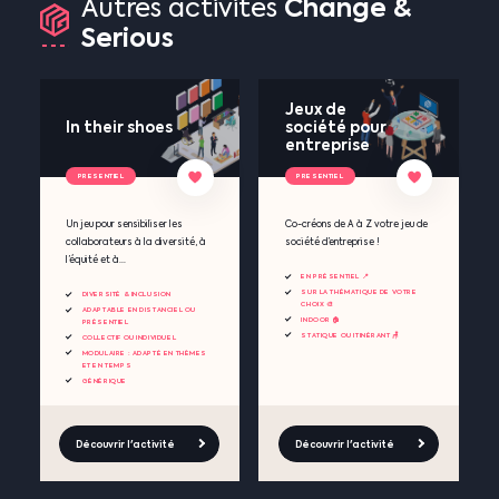
Change
&
Autres
activités
Serious
Jeux de
In their shoes
société pour
entreprise
PRESENTIEL
PRESENTIEL
Un jeu pour sensibiliser les
Co-créons de A à Z votre jeu de
collaborateurs à la diversité, à
société d’entreprise !
l’équité et à...
EN PRÉSENTIEL 📍
SUR LA THÉMATIQUE DE VOTRE
DIVERSITÉ & INCLUSION
CHOIX 🎨
ADAPTABLE EN DISTANCIEL OU
INDOOR 🏠
PRÉSENTIEL
STATIQUE OU ITINÉRANT 🪑
COLLECTIF OU INDIVIDUEL
MODULAIRE : ADAPTÉ EN THÈMES
ET EN TEMPS
GÉNÉRIQUE
Découvrir l'activité
Découvrir l'activité