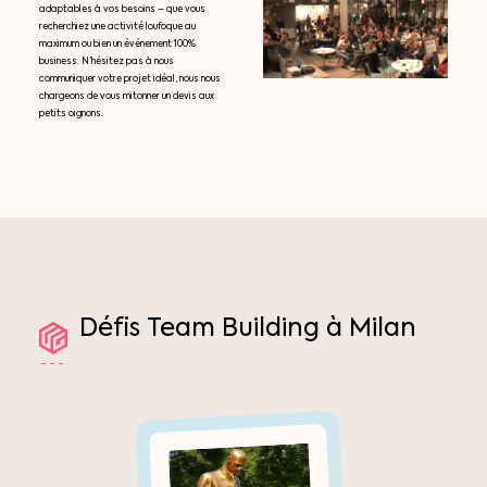
adaptables à vos besoins – que vous
recherchiez une activité loufoque au
maximum ou bien un événement 100%
business. N’hésitez pas à nous
communiquer votre projet idéal, nous nous
chargeons de vous mitonner un devis aux
petits oignons.
Défis
Team
Building
à
Milan