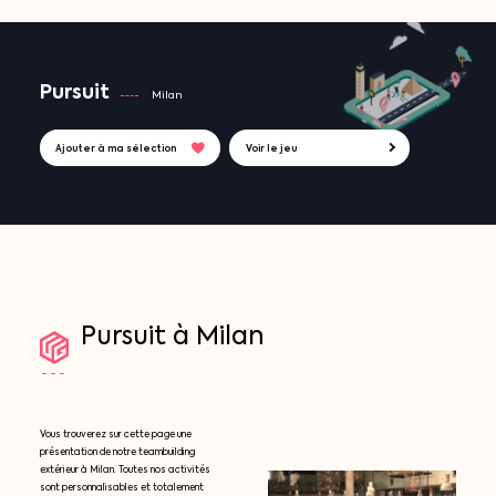
Pursuit
Milan
Ajouter à ma sélection
Voir le jeu
Pursuit
à
Milan
Vous trouverez sur cette page une
présentation de notre teambuilding
extérieur à Milan. Toutes nos activités
sont personnalisables et totalement