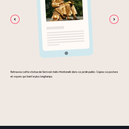
Retrouvez cette statue de l’écrivain Indro Montanelli dans ce jardin public. Copiez sa posture
et voyons qui tient le plus longtemps.