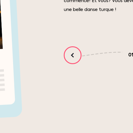
commence! Et vous? Vous deve
une belle danse turque !
0