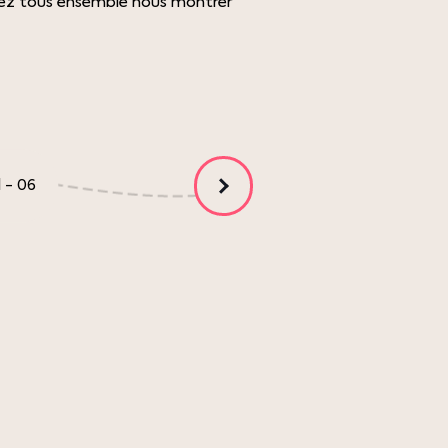
z tous ensemble nous montrer
1
-
06