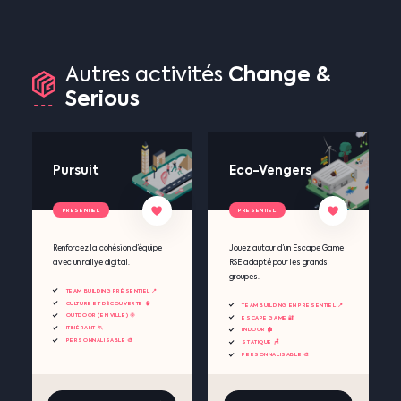
Change
&
Autres
activités
Serious
Pursuit
Eco-Vengers
PRESENTIEL
PRESENTIEL
Renforcez la cohésion d’équipe
Jouez autour d’un Escape Game
avec un rallye digital.
RSE adapté pour les grands
groupes.
TEAM BUILDING PRÉSENTIEL 📍
CULTURE ET DÉCOUVERTE 🧠
TEAM BUILDING EN PRÉSENTIEL 📍
OUTDOOR (EN VILLE) 🌞
ESCAPE GAME 🔐
ITINÉRANT 🏃
INDOOR 🏠
PERSONNALISABLE 🎨
STATIQUE 🪑
PERSONNALISABLE 🎨