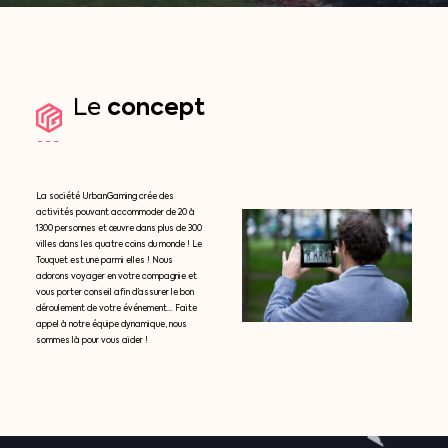
concept
Le
La société UrbanGaming crée des
activités pouvant accommoder de 20 à
1300 personnes et œuvre dans plus de 300
villes dans les quatre coins du monde ! Le
Touquet est une parmi elles ! Nous
adorons voyager en votre compagnie et
vous porter conseil afin d’assurer le bon
déroulement de votre événement… Faite
appel à notre équipe dynamique, nous
sommes là pour vous aider !