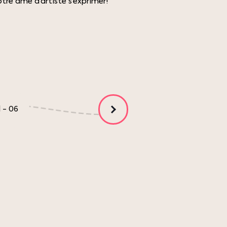
votre âme d’artiste s’exprimer!
1
-
06