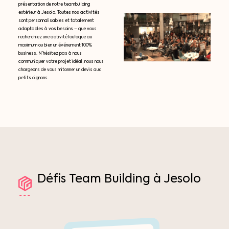
présentation de notre teambuilding
extérieur à Jesolo. Toutes nos activités
sont personnalisables et totalement
adaptables à vos besoins – que vous
recherchiez une activité loufoque au
maximum ou bien un événement 100%
business. N’hésitez pas à nous
communiquer votre projet idéal, nous nous
chargeons de vous mitonner un devis aux
petits oignons.
Défis
Team
Building
à
Jesolo