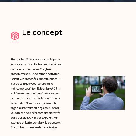
concept
Le
Hello, hello… Si vous êtes sur cette page,
vous avez vraisemblablement passé une
demi-heure à fouiller sur Google et
probablement vu une dizaine d’activités
incitatives proposées aux entreprises… Il
est certain que vous recherchez la
meilleure proposition. Et bien, la voilà ! Il
est évident que nous paraissons assez
pompeux… mais nos clients sont toujours
satisfaits ! Nous avons, par exemple,
organisé 150 team buildings pour L’Oréal.
Qui plus est, nous réalisons des activités
dans plus de 300 villes et 60 pays ! Par
exemple en Italie, dans la ville de Jesolo !
Contactez un membre de notre équipe !