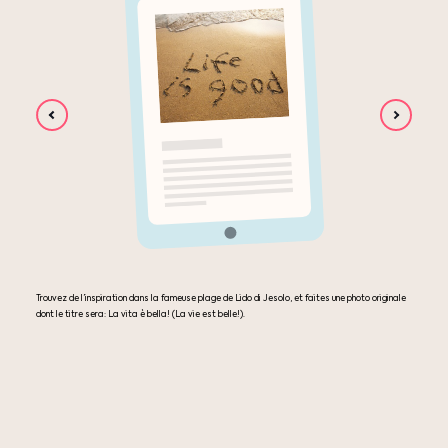
Trouvez de l’inspiration dans la fameuse plage de Lido di Jesolo, et faites une photo originale
dont le titre sera: La vita è bella! (La vie est belle!).