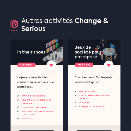
Change
&
Autres
activités
Serious
Jeux de
In their shoes
société pour
entreprise
PRESENTIEL
PRESENTIEL
Un jeu pour sensibiliser les
Co-créons de A à Z votre jeu de
collaborateurs à la diversité, à
société d’entreprise !
l’équité et à...
EN PRÉSENTIEL 📍
SUR LA THÉMATIQUE DE VOTRE
DIVERSITÉ & INCLUSION
CHOIX 🎨
ADAPTABLE EN DISTANCIEL OU
INDOOR 🏠
PRÉSENTIEL
STATIQUE OU ITINÉRANT 🪑
COLLECTIF OU INDIVIDUEL
MODULAIRE : ADAPTÉ EN THÈMES
ET EN TEMPS
GÉNÉRIQUE