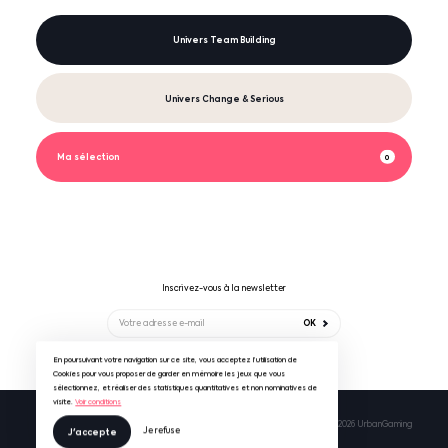
Univers Team Building
Univers Change & Serious
Ma sélection
0
Inscrivez-vous à la newsletter
OK
En poursuivant votre navigation sur ce site, vous acceptez l’utilisation de
Suivez-nous sur
Cookies pour vous proposer de garder en mémoire les jeux que vous
sélectionnez, et réaliser des statistiques quantitatives et non nominatives de
visite.
Voir conditions
Mentions légales & RGPD
CGV UrbanGaming
© 2026 UrbanGaming
Je refuse
J'accepte