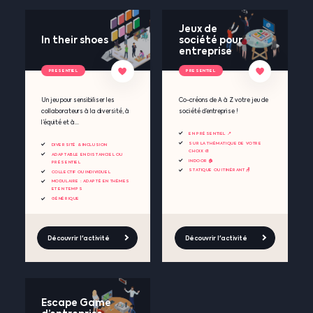
Jeux de
In their shoes
société pour
entreprise
PRESENTIEL
PRESENTIEL
Un jeu pour sensibiliser les
Co-créons de A à Z votre jeu de
collaborateurs à la diversité, à
société d’entreprise !
l’équité et à...
EN PRÉSENTIEL 📍
SUR LA THÉMATIQUE DE VOTRE
DIVERSITÉ & INCLUSION
CHOIX 🎨
ADAPTABLE EN DISTANCIEL OU
INDOOR 🏠
PRÉSENTIEL
STATIQUE OU ITINÉRANT 🪑
COLLECTIF OU INDIVIDUEL
MODULAIRE : ADAPTÉ EN THÈMES
ET EN TEMPS
GÉNÉRIQUE
Découvrir l'activité
Découvrir l'activité
Escape Game