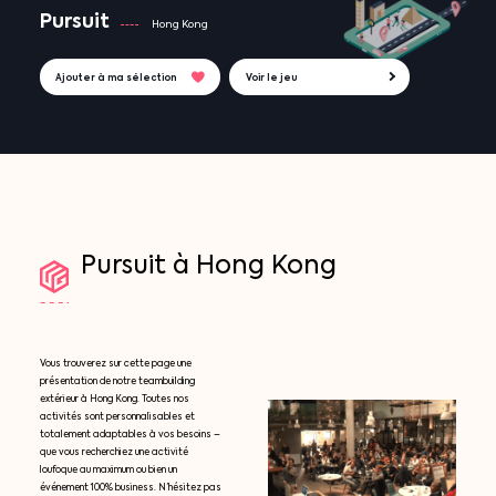
Pursuit
Hong Kong
Ajouter à ma sélection
Voir le jeu
Pursuit
à
Hong
Kong
Vous trouverez sur cette page une
présentation de notre teambuilding
extérieur à Hong Kong. Toutes nos
activités sont personnalisables et
totalement adaptables à vos besoins –
que vous recherchiez une activité
loufoque au maximum ou bien un
événement 100% business. N’hésitez pas