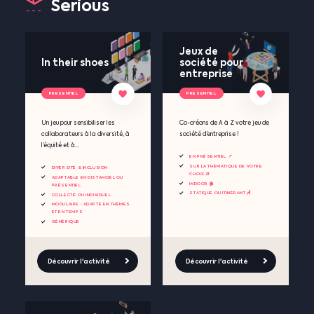
Serious
Jeux de
In their shoes
société pour
entreprise
PRESENTIEL
PRESENTIEL
Un jeu pour sensibiliser les
Co-créons de A à Z votre jeu de
collaborateurs à la diversité, à
société d’entreprise !
l’équité et à...
EN PRÉSENTIEL 📍
SUR LA THÉMATIQUE DE VOTRE
DIVERSITÉ & INCLUSION
CHOIX 🎨
ADAPTABLE EN DISTANCIEL OU
INDOOR 🏠
PRÉSENTIEL
STATIQUE OU ITINÉRANT 🪑
COLLECTIF OU INDIVIDUEL
MODULAIRE : ADAPTÉ EN THÈMES
ET EN TEMPS
GÉNÉRIQUE
Découvrir l'activité
Découvrir l'activité