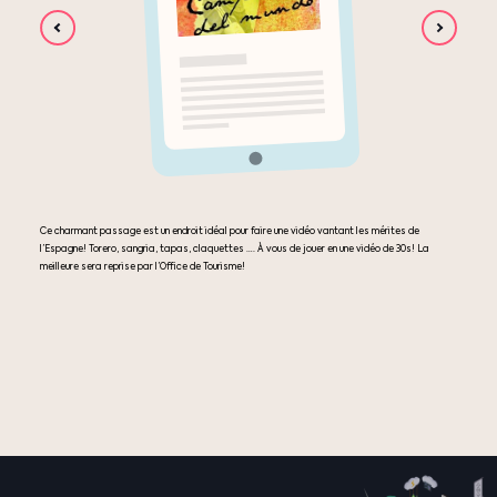
Ce charmant passage est un endroit idéal pour faire une vidéo vantant les mérites de
l’Espagne! Torero, sangria, tapas, claquettes …. À vous de jouer en une vidéo de 30s! La
meilleure sera reprise par l’Office de Tourisme!