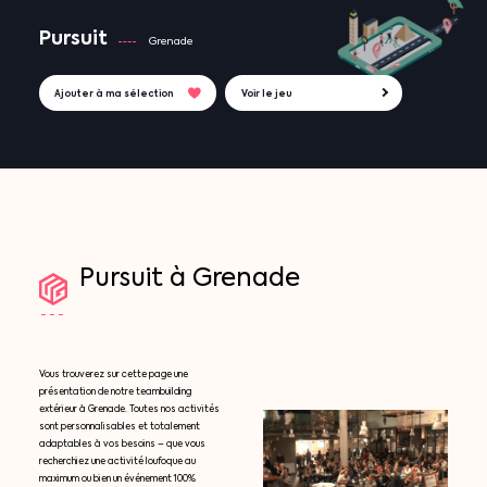
Pursuit
Grenade
Ajouter à ma sélection
Voir le jeu
Pursuit
à
Grenade
Vous trouverez sur cette page une
présentation de notre teambuilding
extérieur à Grenade. Toutes nos activités
sont personnalisables et totalement
adaptables à vos besoins – que vous
recherchiez une activité loufoque au
maximum ou bien un événement 100%