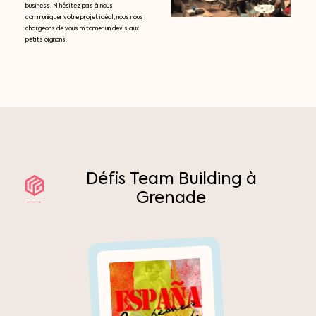
business. N’hésitez pas à nous
communiquer votre projet idéal, nous nous
chargeons de vous mitonner un devis aux
petits oignons.
Défis
Team
Building
à
Grenade