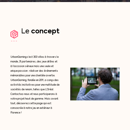
concept
Le
UrbanGaming c’est 300 villes à travers le
monde, 31 partenaires, des jeux drôles et
à l’occasion sérieux mais une seule et
unique passion : réaliser des événements
mémorables pour une clientèle avertie.
UrbanGaming, fondée en 2011, a conçu des
activités incitatives pour une multitude de
sociétés de renom, telles que L’Oréal.
Contactez-nous et nous participerons à
votre projet haut de gamme. Mais avant
tout, découvrez cette page qui est
consacrée à notre jeu en extérieur à
Florence !