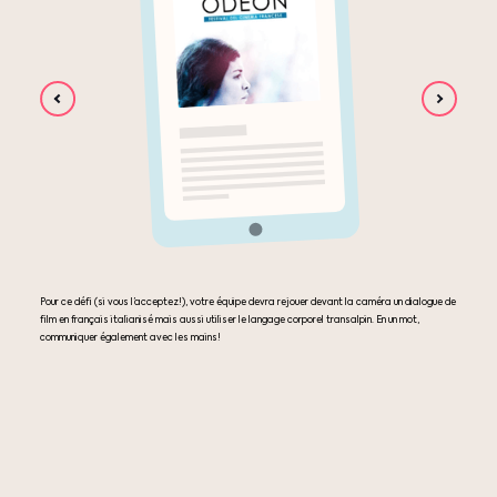
Pour ce défi (si vous l’acceptez!), votre équipe devra rejouer devant la caméra un dialogue de
film en français italianisé mais aussi utiliser le langage corporel transalpin. En un mot,
communiquer également avec les mains!