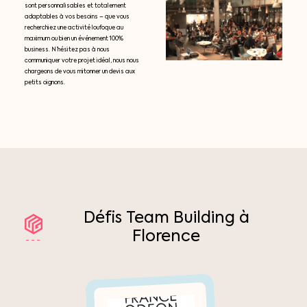
sont personnalisables et totalement
adaptables à vos besoins – que vous
recherchiez une activité loufoque au
maximum ou bien un événement 100%
business. N’hésitez pas à nous
communiquer votre projet idéal, nous nous
chargeons de vous mitonner un devis aux
petits oignons.
Défis
Team
Building
à
Florence