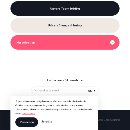
Univers Team Building
Univers Change & Serious
Ma sélection
0
Inscrivez-vous à la newsletter
OK
En poursuivant votre navigation sur ce site, vous acceptez l’utilisation de
Suivez-nous sur
Cookies pour vous proposer de garder en mémoire les jeux que vous
sélectionnez, et réaliser des statistiques quantitatives et non nominatives de
visite.
Voir conditions
Mentions légales & RGPD
CGV UrbanGaming
© 2026 UrbanGaming
Je refuse
J'accepte