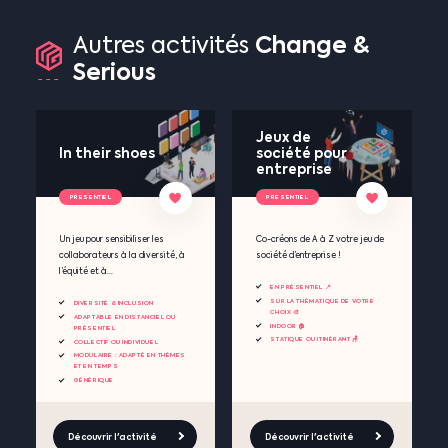
Change
&
Autres
activités
Serious
Jeux de
In their shoes
société pour
entreprise
PRESENTIEL
PRESENTIEL
Un jeu pour sensibiliser les
Co-créons de A à Z votre jeu de
collaborateurs à la diversité, à
société d’entreprise !
l’équité et à...
EN PRÉSENTIEL 📍
SUR LA THÉMATIQUE DE VOTRE
DIVERSITÉ & INCLUSION
CHOIX 🎨
ADAPTABLE EN DISTANCIEL OU
INDOOR 🏠
PRÉSENTIEL
STATIQUE OU ITINÉRANT 🪑
COLLECTIF OU INDIVIDUEL
MODULAIRE : ADAPTÉ EN THÈMES
ET EN TEMPS
GÉNÉRIQUE
Découvrir l'activité
Découvrir l'activité