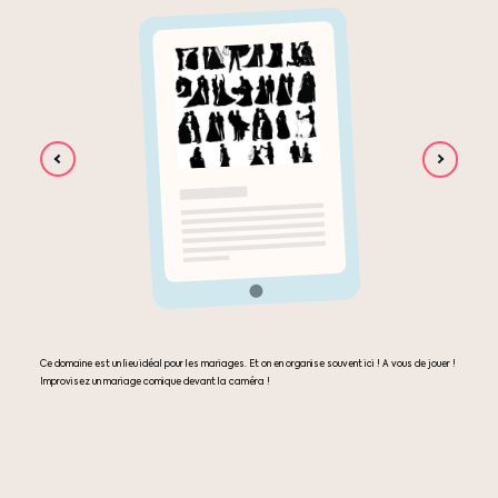
Ce domaine est un lieu idéal pour les mariages. Et on en organise souvent ici ! A vous de jouer !
Improvisez un mariage comique devant la caméra !