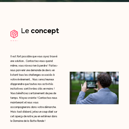
concept
Le
Il est fort possible que vous ayez trouvé
une solution… Contactez-nous quand
même, vous n’avez rien à perdre ! Faites-
nous parvenir une demande de devis en
listant tous les challenges associés à
votre événement… Vous serez heureux
d’apprendre que toutes nos activités
incitatives sont livrées clés en mains !
Vous bénéficiez certainement de peu de
temps. N’ayez crainte ! Contactez-nous
maintenant et nous vous
accompagnerons dans votre démarche.
Mais tout d’abord, jetez un coup d’œil sur
cet aperçu de notre jeu en extérieur dans
le Domaine de la Butte Ronde !