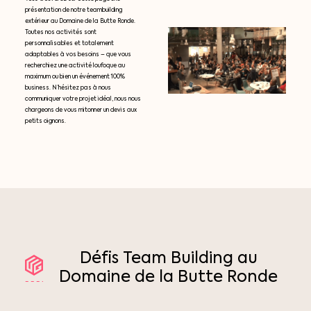
présentation de notre teambuilding
extérieur au Domaine de la Butte Ronde.
Toutes nos activités sont
personnalisables et totalement
adaptables à vos besoins – que vous
recherchiez une activité loufoque au
maximum ou bien un événement 100%
business. N’hésitez pas à nous
communiquer votre projet idéal, nous nous
chargeons de vous mitonner un devis aux
petits oignons.
Défis
Team
Building
au
Domaine
de
la
Butte
Ronde