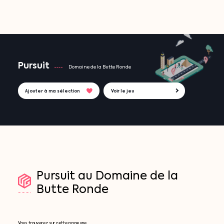
Pursuit
Domaine de la Butte Ronde
Ajouter à ma sélection
Voir le jeu
Pursuit
au
Domaine
de
la
Butte
Ronde
Vous trouverez sur cette page une