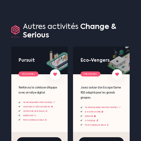
Change
&
Autres
activités
Serious
Pursuit
Eco-Vengers
PRESENTIEL
PRESENTIEL
Renforcez la cohésion d’équipe
Jouez autour d’un Escape Game
avec un rallye digital.
RSE adapté pour les grands
groupes.
TEAM BUILDING PRÉSENTIEL 📍
CULTURE ET DÉCOUVERTE 🧠
TEAM BUILDING EN PRÉSENTIEL 📍
OUTDOOR (EN VILLE) 🌞
ESCAPE GAME 🔐
ITINÉRANT 🏃
INDOOR 🏠
PERSONNALISABLE 🎨
STATIQUE 🪑
PERSONNALISABLE 🎨