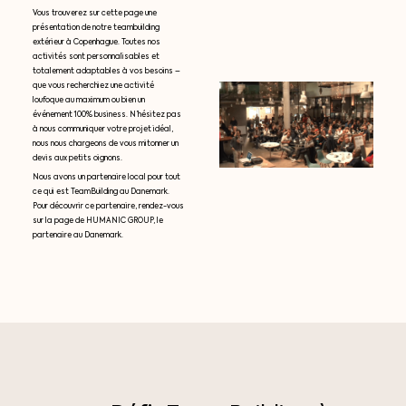
Vous trouverez sur cette page une
présentation de notre teambuilding
extérieur à Copenhague. Toutes nos
activités sont personnalisables et
totalement adaptables à vos besoins –
que vous recherchiez une activité
loufoque au maximum ou bien un
événement 100% business. N’hésitez pas
à nous communiquer votre projet idéal,
nous nous chargeons de vous mitonner un
devis aux petits oignons.
Nous avons un partenaire local pour tout
ce qui est TeamBuilding au Danemark.
Pour découvrir ce partenaire, rendez-vous
sur la page de HUMANIC GROUP, le
partenaire au Danemark.