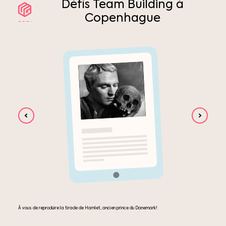
Défis
Team
Building
à
Copenhague
À vous de reproduire la tirade de Hamlet, ancien prince du Danemark!