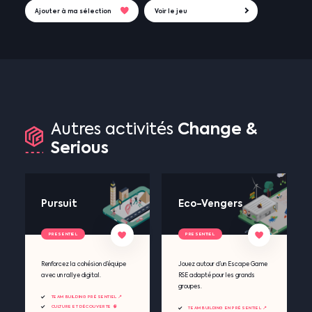
Ajouter à ma sélection
Voir le jeu
Change
&
Autres
activités
Serious
Pursuit
Eco-Vengers
PRESENTIEL
PRESENTIEL
Renforcez la cohésion d’équipe
Jouez autour d’un Escape Game
avec un rallye digital.
RSE adapté pour les grands
groupes.
TEAM BUILDING PRÉSENTIEL 📍
CULTURE ET DÉCOUVERTE 🧠
TEAM BUILDING EN PRÉSENTIEL 📍