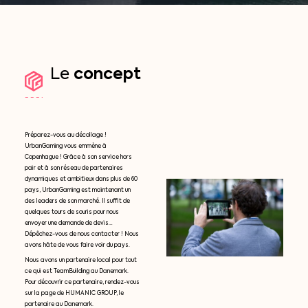
concept
Le
Préparez-vous au décollage !
UrbanGaming vous emmène à
Copenhague ! Grâce à son service hors
pair et à son réseau de partenaires
dynamiques et ambitieux dans plus de 60
pays, UrbanGaming est maintenant un
des leaders de son marché. Il suffit de
quelques tours de souris pour nous
envoyer une demande de devis…
Dépêchez-vous de nous contacter ! Nous
avons hâte de vous faire voir du pays.
Nous avons un partenaire local pour tout
ce qui est TeamBuilding au Danemark.
Pour découvrir ce partenaire, rendez-vous
sur la page de HUMANIC GROUP, le
partenaire au Danemark.