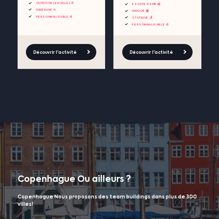
OUTDOOR (EN VILLE) 🌞
ESCAPE GAME 🔐
ITINÉRANT 🏃
INDOOR 🏠
PERSONNALISABLE 🎨
STATIQUE 🪑
PERSONNALISABLE 🎨
Découvrir l'activité
Découvrir l'activité
Copenhague
Ou ailleurs ?
Copenhague Nous proposons des team buildings dans plus de 300
villes!