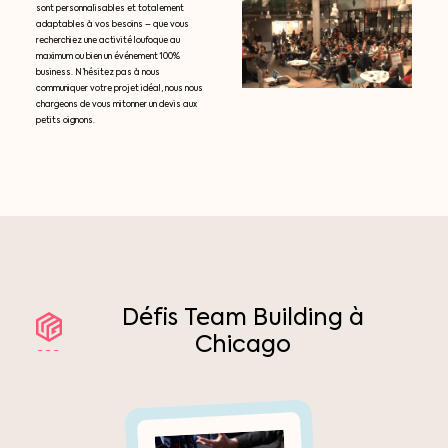
sont personnalisables et totalement
adaptables à vos besoins – que vous
recherchiez une activité loufoque au
maximum ou bien un événement 100%
business. N’hésitez pas à nous
communiquer votre projet idéal, nous nous
chargeons de vous mitonner un devis aux
petits oignons.
Défis
Team
Building
à
Chicago