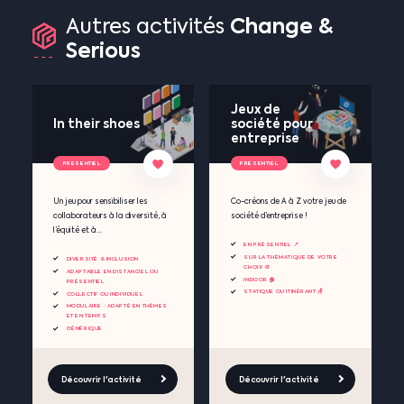
Change
&
Autres
activités
Serious
Jeux de
In their shoes
société pour
entreprise
PRESENTIEL
PRESENTIEL
Un jeu pour sensibiliser les
Co-créons de A à Z votre jeu de
collaborateurs à la diversité, à
société d’entreprise !
l’équité et à...
EN PRÉSENTIEL 📍
SUR LA THÉMATIQUE DE VOTRE
DIVERSITÉ & INCLUSION
CHOIX 🎨
ADAPTABLE EN DISTANCIEL OU
INDOOR 🏠
PRÉSENTIEL
STATIQUE OU ITINÉRANT 🪑
COLLECTIF OU INDIVIDUEL
MODULAIRE : ADAPTÉ EN THÈMES
ET EN TEMPS
GÉNÉRIQUE
Découvrir l'activité
Découvrir l'activité