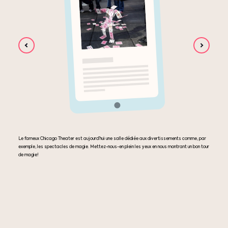
Le fameux Chicago Theater est aujourd’hui une salle dédiée aux divertissements comme, par
exemple, les spectacles de magie. Mettez-nous-en plein les yeux en nous montrant un bon tour
de magie!