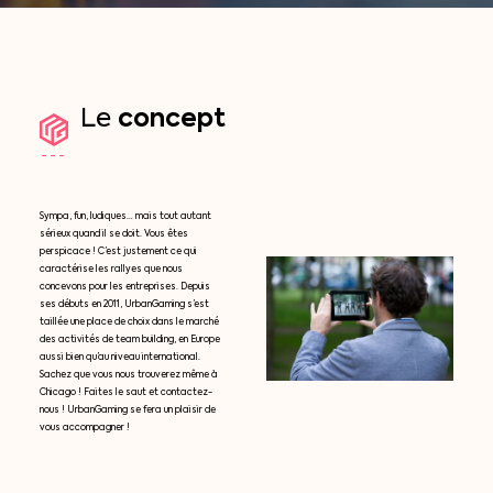
concept
Le
Sympa, fun, ludiques… mais tout autant
sérieux quand il se doit. Vous êtes
perspicace ! C’est justement ce qui
caractérise les rallyes que nous
concevons pour les entreprises. Depuis
ses débuts en 2011, UrbanGaming s’est
taillée une place de choix dans le marché
des activités de team building, en Europe
aussi bien qu’au niveau international.
Sachez que vous nous trouverez même à
Chicago ! Faites le saut et contactez-
nous ! UrbanGaming se fera un plaisir de
vous accompagner !