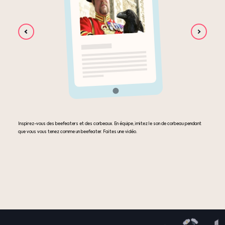
Inspirez-vous des beefeaters et des corbeaux. En équipe, imitez le son de corbeau pendant
que vous vous tenez comme un beefeater. Faites une vidéo.