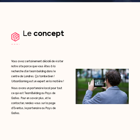
concept
Le
Vous avez certainement décidé de visiter
notre site parce que vous êtes à la
recherche d’un team building dans le
centre de Londres. Ça tombe bien !
UrbanGaming est un expert en la matière !
Nous avons un partenaire local pour tout
ce qui est TeamBuilding au Pays de
Galles. Pour en savoir plus, et le
contacter, rendez-vous sur la page
d’Eventus, le partenaire au Pays de
Galles.