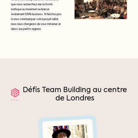
que vous recherchiez une activité
loufoque au maximum ou bien un
événement 100% business. N’hésitez pas
à nous communiquer votre projet idéal,
nous nous chargeons de vous mitonner un
devis aux petits oignons.
Défis
Team
Building
au
centre
de
Londres