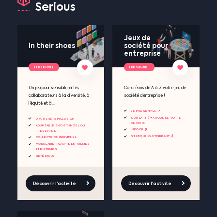
Serious
Jeux de
In their shoes
société pour
entreprise
PRESENTIEL
PRESENTIEL
Un jeu pour sensibiliser les
Co-créons de A à Z votre jeu de
collaborateurs à la diversité, à
société d’entreprise !
l’équité et à...
EN PRÉSENTIEL 📍
SUR LA THÉMATIQUE DE VOTRE
DIVERSITÉ & INCLUSION
CHOIX 🎨
ADAPTABLE EN DISTANCIEL OU
INDOOR 🏠
PRÉSENTIEL
STATIQUE OU ITINÉRANT 🪑
COLLECTIF OU INDIVIDUEL
MODULAIRE : ADAPTÉ EN THÈMES
ET EN TEMPS
GÉNÉRIQUE
Découvrir l'activité
Découvrir l'activité