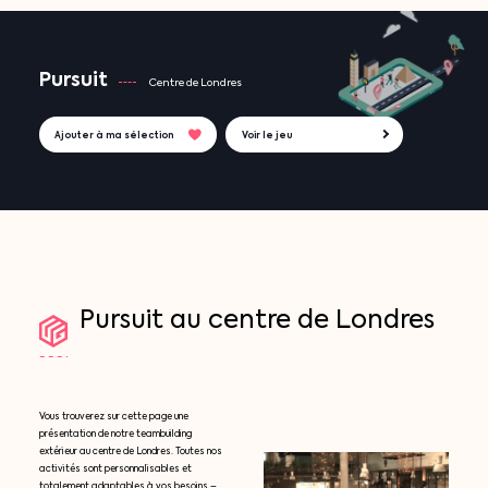
Pursuit
Centre de Londres
Ajouter à ma sélection
Voir le jeu
Pursuit
au
centre
de
Londres
Vous trouverez sur cette page une
présentation de notre teambuilding
extérieur au centre de Londres. Toutes nos
activités sont personnalisables et
totalement adaptables à vos besoins –