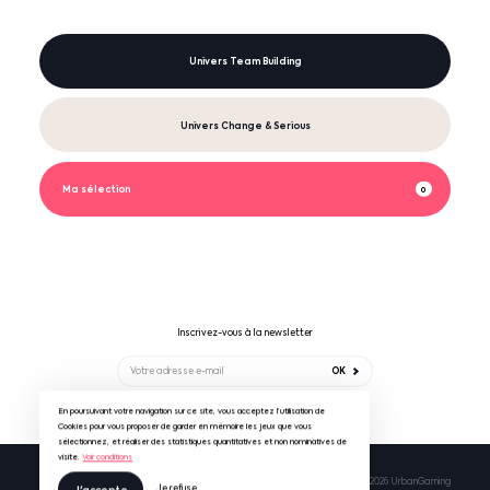
Univers Team Building
Univers Change & Serious
Ma sélection
0
Inscrivez-vous à la newsletter
OK
En poursuivant votre navigation sur ce site, vous acceptez l’utilisation de
Suivez-nous sur
Cookies pour vous proposer de garder en mémoire les jeux que vous
sélectionnez, et réaliser des statistiques quantitatives et non nominatives de
visite.
Voir conditions
Mentions légales & RGPD
CGV UrbanGaming
© 2026 UrbanGaming
Je refuse