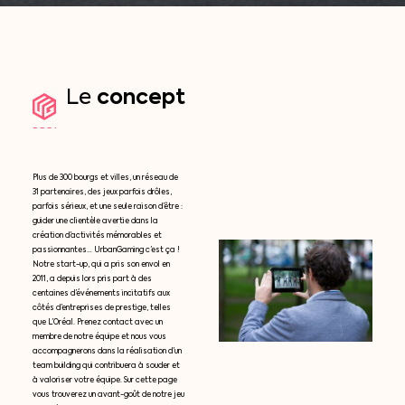
concept
Le
Plus de 300 bourgs et villes, un réseau de
31 partenaires, des jeux parfois drôles,
parfois sérieux, et une seule raison d’être :
guider une clientèle avertie dans la
création d’activités mémorables et
passionnantes… UrbanGaming c’est ça !
Notre start-up, qui a pris son envol en
2011, a depuis lors pris part à des
centaines d’événements incitatifs aux
côtés d’entreprises de prestige, telles
que L’Oréal. Prenez contact avec un
membre de notre équipe et nous vous
accompagnerons dans la réalisation d’un
team building qui contribuera à souder et
à valoriser votre équipe. Sur cette page
vous trouverez un avant-goût de notre jeu