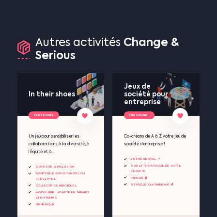
Change
&
Autres
activités
Serious
Jeux de
In their shoes
société pour
entreprise
PRESENTIEL
PRESENTIEL
Un jeu pour sensibiliser les
Co-créons de A à Z votre jeu de
collaborateurs à la diversité, à
société d’entreprise !
l’équité et à...
EN PRÉSENTIEL 📍
SUR LA THÉMATIQUE DE VOTRE
DIVERSITÉ & INCLUSION
CHOIX 🎨
ADAPTABLE EN DISTANCIEL OU
INDOOR 🏠
PRÉSENTIEL
STATIQUE OU ITINÉRANT 🪑
COLLECTIF OU INDIVIDUEL
MODULAIRE : ADAPTÉ EN THÈMES
ET EN TEMPS
GÉNÉRIQUE