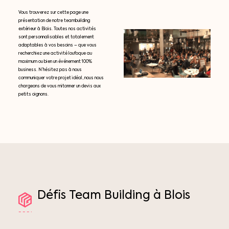
Vous trouverez sur cette page une
présentation de notre teambuilding
extérieur à Blois. Toutes nos activités
sont personnalisables et totalement
adaptables à vos besoins – que vous
recherchiez une activité loufoque au
maximum ou bien un événement 100%
business. N’hésitez pas à nous
communiquer votre projet idéal, nous nous
chargeons de vous mitonner un devis aux
petits oignons.
Défis
Team
Building
à
Blois