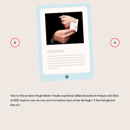
Voici la Maison de la Magie Robert-Houdin, inspirée du célèbre illusionniste français né à Blois
en 1805. Inspirez-vous-en vous aussi et montrez-nous un tour de magie ! Il faut l’enregistrer,
bien sûr !