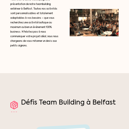
présentation de notre teambuilding
extérieur à Belfast. Toutes nos activités
sont personnalisables et totalement
adaptables à vos besoins – que vous
recherchiez une activité loufoque au
maximum ou bien un événement 100%
business. N’hésitez pas à nous
communiquer votre projet idéal, nous nous
chargeons de vous mitonner un devis aux
petits oignons.
Défis
Team
Building
à
Belfast