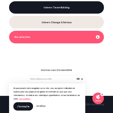
Univers Team Building
Univers Change & Serious
Ma sélection
0
Inscrivez-vous à la newsletter
OK
En poursuivant votre navigation sur ce site, vous acceptez l’utilisation de
Suivez-nous sur
Cookies pour vous proposer de garder en mémoire les jeux que vous
0
sélectionnez, et réaliser des statistiques quantitatives et non nominatives de
visite.
Voir conditions
Devis
Mentions légales & RGPD
CGV UrbanGaming
© 2026 UrbanGaming
Je refuse
J'accepte