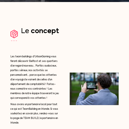
concept
Le
Les team buildings d’UrbanGaming vous
feront découvrir Belfast et ses quartiers
d’un regard nouveau… Parfois audacieux,
parfois sérieux, nos activités se
personnalisent… parce que les attentes
d’un voyagiste varient de celles d’un
département de comptabilité ! Faites-
nous connaitre vos contraintes ! Les
membres de notre équipe trouveront le jeu
qui correspond à vos attentes !
Nous avons un partenaire local pour tout
ce qui est TeamBuilding en Irlande. Si vous
souhaitez en savoir plus, rendez-vous sur
la page de TEAM BUILD, le partenaire en
Irlande.