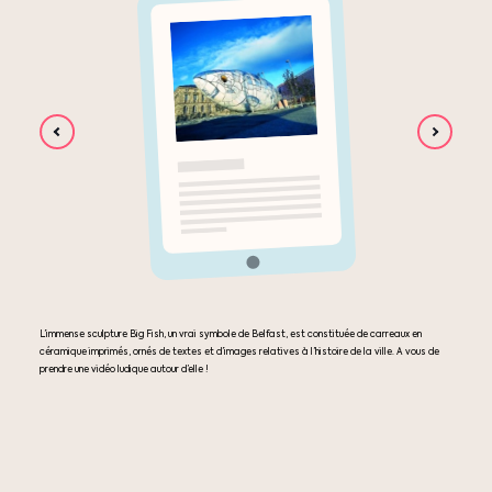
L’immense sculpture Big Fish, un vrai symbole de Belfast, est constituée de carreaux en
céramique imprimés, ornés de textes et d’images relatives à l’histoire de la ville. A vous de
prendre une vidéo ludique autour d’elle !