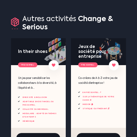
Change
&
Autres
activités
Serious
Jeux de
In their shoes
société pour
entreprise
PRESENTIEL
PRESENTIEL
Un jeu pour sensibiliser les
Co-créons de A à Z votre jeu de
collaborateurs à la diversité, à
société d’entreprise !
l’équité et à...
EN PRÉSENTIEL 📍
SUR LA THÉMATIQUE DE VOTRE
DIVERSITÉ & INCLUSION
CHOIX 🎨
ADAPTABLE EN DISTANCIEL OU
INDOOR 🏠
PRÉSENTIEL
STATIQUE OU ITINÉRANT 🪑
COLLECTIF OU INDIVIDUEL
MODULAIRE : ADAPTÉ EN THÈMES
ET EN TEMPS
GÉNÉRIQUE