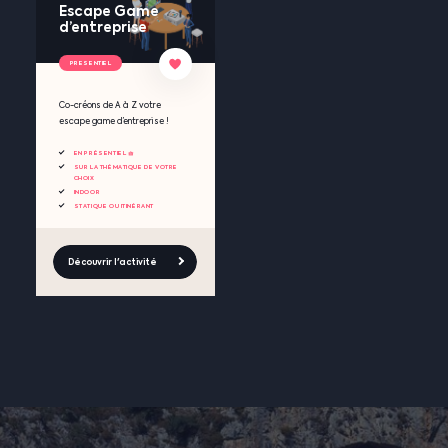
Escape Game
d’entreprise
PRESENTIEL
Co-créons de A à Z votre
escape game d’entreprise !
EN PRÉSENTIEL 🧺
SUR LA THÉMATIQUE DE VOTRE
CHOIX
INDOOR
STATIQUE OU ITINÉRANT
Découvrir l'activité