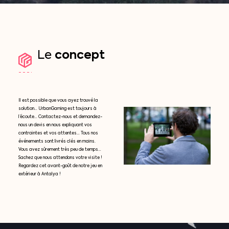
concept
Le
Il est possible que vous ayez trouvé la
solution… UrbanGaming est toujours à
l’écoute… Contactez-nous et demandez-
nous un devis en nous expliquant vos
contraintes et vos attentes… Tous nos
événements sont livrés clés en mains.
Vous avez sûrement très peu de temps…
Sachez que nous attendons votre visite !
Regardez cet avant-goût de notre jeu en
extérieur à Antalya !