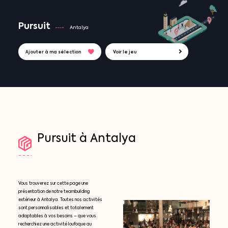
Pursuit
Antalya
Ajouter à ma sélection
Voir le jeu
Pursuit
à
Antalya
Vous trouverez sur cette page une
présentation de notre teambuilding
extérieur à Antalya. Toutes nos activités
sont personnalisables et totalement
adaptables à vos besoins – que vous
recherchiez une activité loufoque au