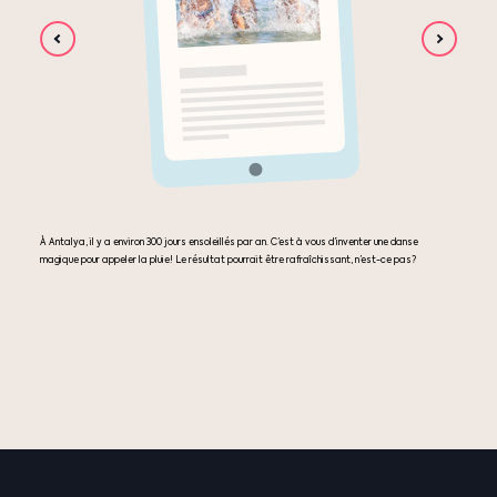
À Antalya, il y a environ 300 jours ensoleillés par an. C’est à vous d’inventer une danse
magique pour appeler la pluie! Le résultat pourrait être rafraîchissant, n’est-ce pas?