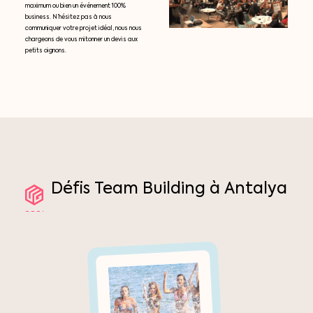
maximum ou bien un événement 100%
business. N’hésitez pas à nous
communiquer votre projet idéal, nous nous
chargeons de vous mitonner un devis aux
petits oignons.
Défis
Team
Building
à
Antalya