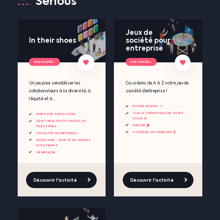
Serious
Jeux de
In their shoes
société pour
entreprise
PRESENTIEL
PRESENTIEL
Un jeu pour sensibiliser les
Co-créons de A à Z votre jeu de
collaborateurs à la diversité, à
société d’entreprise !
l’équité et à...
EN PRÉSENTIEL 📍
SUR LA THÉMATIQUE DE VOTRE
DIVERSITÉ & INCLUSION
CHOIX 🎨
ADAPTABLE EN DISTANCIEL OU
INDOOR 🏠
PRÉSENTIEL
STATIQUE OU ITINÉRANT 🪑
COLLECTIF OU INDIVIDUEL
MODULAIRE : ADAPTÉ EN THÈMES
ET EN TEMPS
GÉNÉRIQUE
Découvrir l'activité
Découvrir l'activité