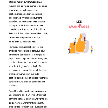
immersion
ateliers misent sur l’
. À
serious games
escape
travers des
,
games
et jeux de société, les
participants ne se contentent pas
d’écouter : ils vivent des situations
concrètes et interrogent leurs propres
perceptions. Un levier puissant pour
aborder avec impact des thématiques
diversité
fondamentales telles que la
,
inclusion
cybersécurité
l’
, la
, le
handicap
RSE
ou encore la
.
Pourquoi cette approche est-elle si
efficace ? Parce qu’elle conjugue deux
dimensions essentielles : le ludique et
l’expertise. Chaque atelier est conçu en
collaboration avec des spécialistes du
sujet traité, garantissant à la fois
pertinence et rigueur. Ce modèle hybride
crée une dynamique unique où la
participation active stimule la rétention
et favorise une prise de conscience en
profondeur.
sensibilisation
Avec UrbanGaming, la
ne se résume plus à un simple transfert
d’informations. Elle devient une véritable
expérience
, un moment marquant,
propice à la réflexion et à l’évolution des