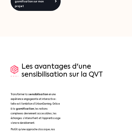
gamification sur mon
projet
Les
avantages
d'une
sensibilisation
sur
la
QVT
sensibilisation
Transformer la
en une
expérience engageante et interactive :
telle est l’ambition d’UrbanGaming. Grâce
gamification
à la
, les notions
complexes deviennent accessibles, les
échanges s’intensifient et l’apprentissage
s’ancre durablement.
Plutôt qu’une approche classique, nos