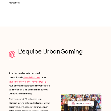
mentalités.
L'équipe
UrbanGaming
Avec 14 ans d’expérience dans la
Sensibilisation
conception de
sur la
Qualité de Vie au Travail (QVT)
,
nous offrons une approche innovante de la
gamification, à mi-chemin entre Serious
Game et Team Building.
Notre équipe de 15 collaborateurs
s’appuie sur une solution technique interne
éprouvée, développée et optimisée par