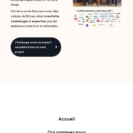
notre propre département d’IT et Game
Design.
Fort de ce savoir-faire, nous avons déjà
créativité
créé plus de 500 jeux, alliant
,
technologie
expertise
et
, pour des
expériences immersives et mémorables.
J'échange avec un expert
sensibilisation sur mon
projet
Accueil
Qui sommes nous