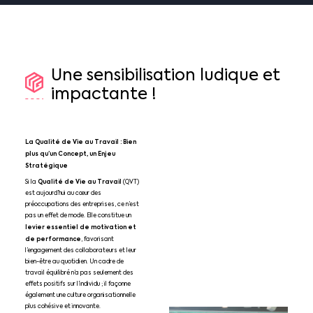
Une
sensibilisation
ludique
et
impactante
!
La Qualité de Vie au Travail : Bien
plus qu’un Concept, un Enjeu
Stratégique
Qualité de Vie au Travail
Si la
(QVT)
est aujourd’hui au cœur des
préoccupations des entreprises, ce n’est
pas un effet de mode. Elle constitue un
levier essentiel de motivation et
de performance
, favorisant
l’engagement des collaborateurs et leur
bien-être au quotidien. Un cadre de
travail équilibré n’a pas seulement des
effets positifs sur l’individu ; il façonne
également une culture organisationnelle
plus cohésive et innovante.