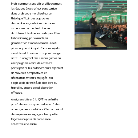
Mais comment sensibiliser efficacement
les équipes à ces enjeux sans tomber
dans un discours moralisateur ou
théorique ? Loin des approches
descendantes, certaines méthodes
immersives permettent d’ancrer
durablement les bonnes pratiques. Chez
UrbanGaming, par exemple, la
gamification s’impose comme un outil
démystifier
puissant pour
des sujets
sensibles et favoriser un apprentissage
actif. En intégrant des serious games ou
escape games dans des ateliers
participatifs, les collaborateurs explorent
de nouvelles perspectives et
déconstruisent leurs préjugés, qu’il
s’agisse de diversité, de bien-être au
travail ou encore de collaboration
efficace.
Ainsi, sensibiliser à la QVT ne se limite
pas à des actions ponctuelles ou à des
aménagements matériels. C’est en créant
des expériences engageantes que l’on
façonne une prise de conscience
collective et durable.