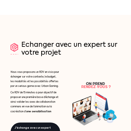
Echanger
avec
un
expert
sur
votre
projet
Nous vous proposons un RDV en visio pour
échanger sur votre contexte, le budget,
les modalités et les possibilités offertes
par un serious game avec Urban Gaming.
Ce RDV de 15 minutes a pour objectif de
proposer une première base d’échange et
ainsi valider les axes de collaboration
communs en vue de l’animation ou la
une sensibilisation
cocréation d’
J'échange avec un expert