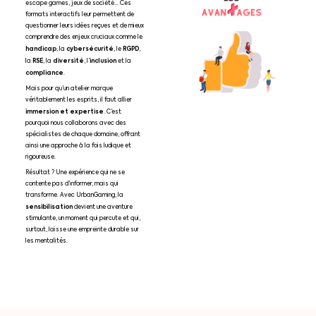
escape games, jeux de société… Ces
formats interactifs leur permettent de
questionner leurs idées reçues et de mieux
comprendre des enjeux cruciaux comme le
handicap
cybersécurité
RGPD
, la
, le
,
RSE
diversité
inclusion
la
, la
, l’
et la
compliance
.
Mais pour qu’un atelier marque
véritablement les esprits, il faut allier
immersion et expertise
. C’est
pourquoi nous collaborons avec des
spécialistes de chaque domaine, offrant
ainsi une approche à la fois ludique et
rigoureuse.
Résultat ? Une expérience qui ne se
contente pas d’informer, mais qui
transforme. Avec UrbanGaming, la
sensibilisation
devient une aventure
stimulante, un moment qui percute et qui,
surtout, laisse une empreinte durable sur
les mentalités.