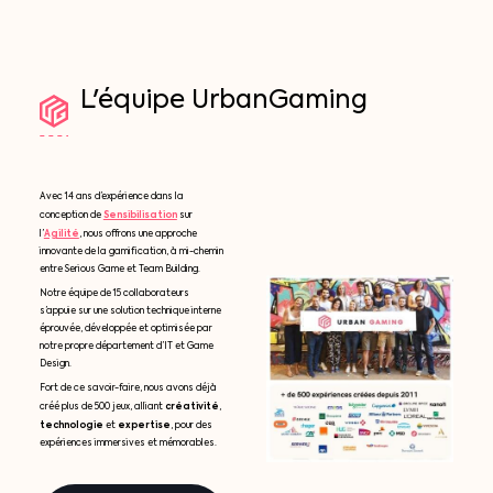
L'équipe
UrbanGaming
Avec 14 ans d’expérience dans la
Sensibilisation
conception de
sur
Agilité
l’
, nous offrons une approche
innovante de la gamification, à mi-chemin
entre Serious Game et Team Building.
Notre équipe de 15 collaborateurs
s’appuie sur une solution technique interne
éprouvée, développée et optimisée par
notre propre département d’IT et Game
Design.
Fort de ce savoir-faire, nous avons déjà
créativité
créé plus de 500 jeux, alliant
,
technologie
expertise
et
, pour des
expériences immersives et mémorables.