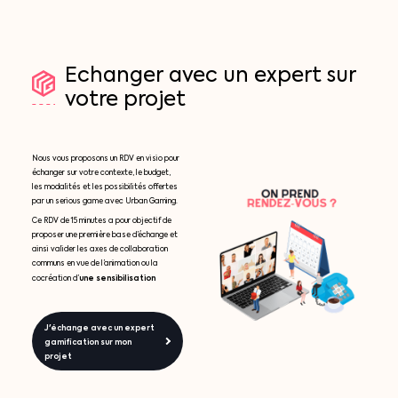
Echanger
avec
un
expert
sur
votre
projet
Nous vous proposons un RDV en visio pour
échanger sur votre contexte, le budget,
les modalités et les possibilités offertes
par un serious game avec Urban Gaming.
Ce RDV de 15 minutes a pour objectif de
proposer une première base d’échange et
ainsi valider les axes de collaboration
communs en vue de l’animation ou la
une sensibilisation
cocréation d’
J'échange avec un expert
gamification sur mon
projet