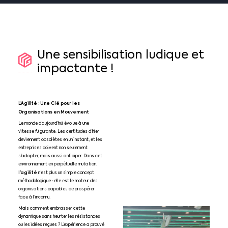
Une
sensibilisation
ludique
et
impactante
!
L’Agilité : Une Clé pour les
Organisations en Mouvement
Le monde d’aujourd’hui évolue à une
vitesse fulgurante. Les certitudes d’hier
deviennent obsolètes en un instant, et les
entreprises doivent non seulement
s’adapter, mais aussi anticiper. Dans cet
environnement en perpétuelle mutation,
l’agilité
n’est plus un simple concept
méthodologique : elle est le moteur des
organisations capables de prospérer
face à l’inconnu.
Mais comment embrasser cette
dynamique sans heurter les résistances
ou les idées reçues ? L’expérience a prouvé