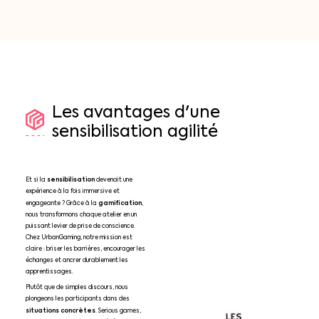
Les
avantages
d'une
sensibilisation
agilité
sensibilisation
Et si la
devenait une
expérience à la fois immersive et
gamification
engageante ? Grâce à la
,
nous transformons chaque atelier en un
puissant levier de prise de conscience.
Chez UrbanGaming, notre mission est
claire : briser les barrières, encourager les
échanges et ancrer durablement les
apprentissages.
Plutôt que de simples discours, nous
plongeons les participants dans des
situations concrètes
. Serious games,