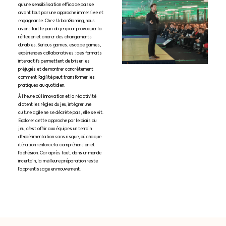
qu’une sensibilisation efficace passe
avant tout par une approche immersive et
engageante. Chez UrbanGaming, nous
avons fait le pari du jeu pour provoquer la
réflexion et ancrer des changements
durables. Serious games, escape games,
expériences collaboratives : ces formats
interactifs permettent de briser les
préjugés et de montrer concrètement
comment l’agilité peut transformer les
pratiques au quotidien.
À l’heure où l’innovation et la réactivité
dictent les règles du jeu, intégrer une
culture agile ne se décrète pas, elle se vit.
Explorer cette approche par le biais du
jeu, c’est offrir aux équipes un terrain
d’expérimentation sans risque, où chaque
itération renforce la compréhension et
l’adhésion. Car après tout, dans un monde
incertain, la meilleure préparation reste
l’apprentissage en mouvement.