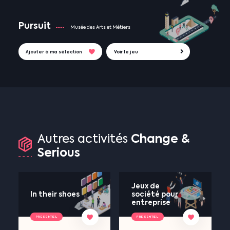
Pursuit
Musée des Arts et Métiers
Ajouter à ma sélection
Voir le jeu
Change
&
Autres
activités
Serious
Jeux de
In their shoes
société pour
entreprise
PRESENTIEL
PRESENTIEL