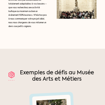
activités sont personnalisables et
totalement adaptables à vos besoins –
que vous recherchiez une activité
loufoque au maximum ou bien un
événement 100% business. N’hésitez pas
à nous communiquer votre projet idéal,
nous nous chargeons de vous mitonner un
devis aux petits oignons.
Exemples
de
défis
au
Musée
des
Arts
et
Métiers