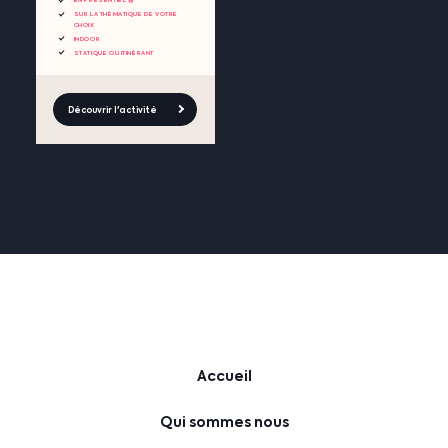
EN PRÉSENTIEL 🧺
SUR LA THÉMATIQUE DE VOTRE
CHOIX
INDOOR
STATIQUE OU ITINÉRANT
Découvrir l'activité
Accueil
Qui sommes nous