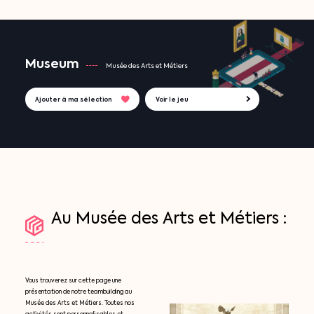
Museum
Musée des Arts et Métiers
Ajouter à ma sélection
Voir le jeu
Au
Musée
des
Arts
et
Métiers
:
Vous trouverez sur cette page une
présentation de notre teambuilding au
Musée des Arts et Métiers. Toutes nos