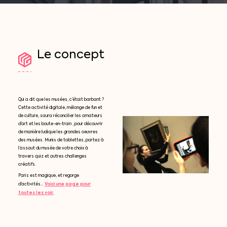
Le
concept
Qui a dit que les musées, c’était barbant ?
Cette activité digitale, mélange de fun et
de culture, saura réconcilier les amateurs
d’art et les boute-en-train , pour découvrir
de manière ludique les grandes oeuvres
des musées. Munis de tablettes, partez à
l’assaut du musée de votre choix à
travers quiz et autres challenges
créatifs.
Paris est magique, et regorge
Voici une page pour
d’activités…
toutes les voir.