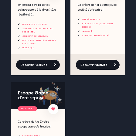
Un jeu pour sensibiliser les
Co-créons de A à Z votre jeu de
collaborateurs à la diversité, à
société d’entreprise !
l’équité et à...
EN PRÉSENTIEL 📍
SUR LA THÉMATIQUE DE VOTRE
DIVERSITÉ & INCLUSION
CHOIX 🎨
ADAPTABLE EN DISTANCIEL OU
INDOOR 🏠
PRÉSENTIEL
STATIQUE OU ITINÉRANT 🪑
COLLECTIF OU INDIVIDUEL
MODULAIRE : ADAPTÉ EN THÈMES
ET EN TEMPS
GÉNÉRIQUE
Découvrir l'activité
Découvrir l'activité
Escape Game
d’entreprise
PRESENTIEL
Co-créons de A à Z votre
escape game d’entreprise !