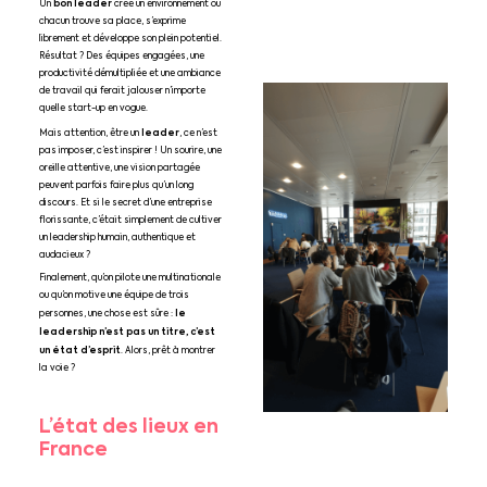
bon leader
Un
crée un environnement où
chacun trouve sa place, s’exprime
librement et développe son plein potentiel.
Résultat ? Des équipes engagées, une
productivité démultipliée et une ambiance
de travail qui ferait jalouser n’importe
quelle start-up en vogue.
leader
Mais attention, être un
, ce n’est
pas imposer, c’est inspirer ! Un sourire, une
oreille attentive, une vision partagée
peuvent parfois faire plus qu’un long
discours. Et si le secret d’une entreprise
florissante, c’était simplement de cultiver
un leadership humain, authentique et
audacieux ?
Finalement, qu’on pilote une multinationale
ou qu’on motive une équipe de trois
le
personnes, une chose est sûre :
leadership n’est pas un titre, c’est
un état d’esprit
. Alors, prêt à montrer
la voie ?
L’état des lieux en
France