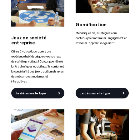
Gamification
Mécaniques de jeu intégrées aux
Jeux de société
contenus pour maximiser l’engagement et
entreprise
favoriser l’apprentissage actif.
Offrez à vos collaborateurs une
expérience hybride unique avec nos jeux
de société phygitaux ! Conçus pour être à
la fois physiques et digitaux, ils combinent
la convivialité des jeux traditionnels avec
des mécaniques modernes et
interactives.
Je découvre le type
Je découvre le type