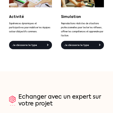
Activité
Simulation
Expériences dynamiques et
Reproductions réalistes de situations
participatives pour mobiliser les équipes
professionnelles pour tester les réflexes,
autour d’objectifs communs.
affiner les compétences et apprendre par
l’action.
Je découvre le type
Je découvre le type
Echanger
avec
un
expert
sur
votre
projet