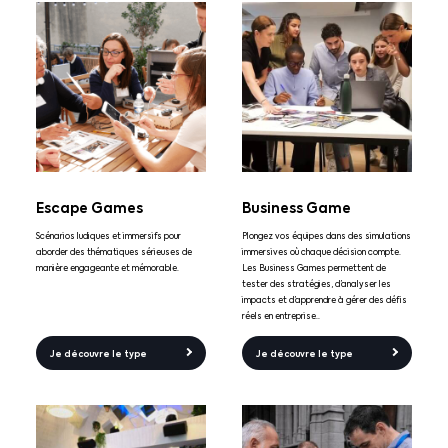
Escape Games
Business Game
Scénarios ludiques et immersifs pour
Plongez vos équipes dans des simulations
aborder des thématiques sérieuses de
immersives où chaque décision compte.
manière engageante et mémorable.
Les Business Games permettent de
tester des stratégies, d’analyser les
impacts et d’apprendre à gérer des défis
réels en entreprise..
Je découvre le type
Je découvre le type