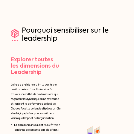
Pourquoi
sensibiliser
sur
le
leadership
Explorer toutes
les dimensions du
Leadership
leadership
Le
ne se limite pas à une
position ou à un titre. Il s’exprime à
travers une multitude de dimensions qui
façonnent la dynamique d’une entreprise
et inspirent la performance collective.
Chaque facette du leadership joue un rôle
stratégique, influençant aussi bien la
vision que l’impact de l’organisation.
Leadership inspirant :
Un véritable
leader ne se contente pas de diriger, il