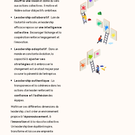
insuffle une vision
et donne du sens
aux actions collectives. Il motive et
fédère autour d’objectifs ambitieux.
Leadership collaboratif :
Loin de
l’autorité verticale, un leadership
une intelligence
efficace repose sur
collective
. Encourager l’échange et la
coopération renforce l’engagement et
l’innovation.
Leadership adaptatif :
Dans un
monde en constante évolution, la
ajuster ses
capacité à
stratégies
et à embrasser le
changement est un atout majeur pour
assurer la pérennité de l’entreprise.
Leadership authentique :
La
transparence et la cohérence dans les
actions d’un leader renforcent la
confiance et l’adhésion
des
équipes.
Maîtriser ces différentes dimensions du
leadership, c’est créer un environnement
épanouissement
propice à l’
, à
innovation
l’
et à la réussite collective.
Un leadership bien équilibré inspire,
transforme et laisse une empreinte