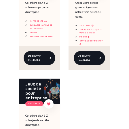
Co-créons de A à Z
Créez votre serious
votre escape game
game en ligne avec
d’entreprise !
notre studio de serious
game.
EN PRÉSENTIEL 🧺
SUR LA THÉMATIQUE DE
A DISTANCE 🎧
VOTRE CHOIX
SUR LA THÉMATIQUE DE
INDOOR
VOTRE CHOIX 🎨
STATIQUE OU ITINÉRANT
INDOOR 🏠
STATIQUE OU ITINÉRANT
🪑
Découvrir
Découvrir
l'activité
l'activité
Jeux de
société
pour
entreprise
PRESENTIEL
Co-créons de A à Z
votre jeu de société
d’entreprise !