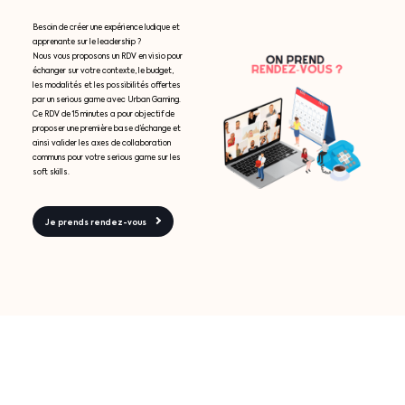
Besoin de créer une expérience ludique et
apprenante sur le leadership ?
Nous vous proposons un RDV en visio pour
échanger sur votre contexte, le budget,
les modalités et les possibilités offertes
par un serious game avec Urban Gaming.
Ce RDV de 15 minutes a pour objectif de
proposer une première base d’échange et
ainsi valider les axes de collaboration
communs pour votre serious game sur les
soft skills.
Je prends rendez-vous