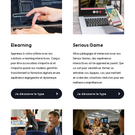
Elearning
Serious Game
Apprenez à votre rythme avec nos
Alliez pédagogie et immersion avec nos
solutions e-learning interactives. Conçus
Serious Games, des expériences
pour être accessibles n’importe où et
interactives où l’on apprend en jouant. Que
n’importe quand, nos modules gamifiés
ce soit pour sensibiliser, former, ou
transforment la formation digitale en une
entraîner vos équipes, ces jeux mettent
expérience engageante et dynamique.
en scène des situations réalistes pour une
meilleure compréhension.
Je découvre le type
Je découvre le type