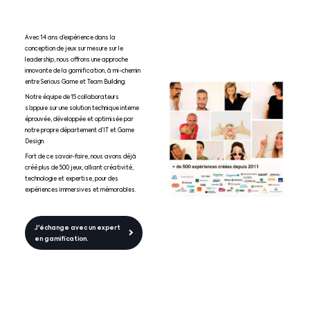
Avec 14 ans d’expérience dans la
conception de jeux sur mesure sur le
leadership, nous offrons une approche
innovante de la gamification, à mi-chemin
entre Serious Game et Team Building.
Notre équipe de 15 collaborateurs
s’appuie sur une solution technique interne
éprouvée, développée et optimisée par
notre propre département d’IT et Game
Design.
Fort de ce savoir-faire, nous avons déjà
créé plus de 500 jeux, alliant créativité,
technologie et expertise, pour des
expériences immersives et mémorables.
J'échange avec un expert
en gamification.