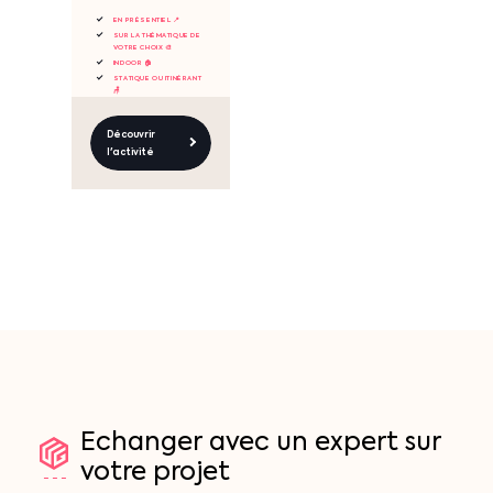
EN PRÉSENTIEL 📍
SUR LA THÉMATIQUE DE
VOTRE CHOIX 🎨
INDOOR 🏠
STATIQUE OU ITINÉRANT
🪑
Découvrir
l'activité
Echanger
avec
un
expert
sur
votre
projet