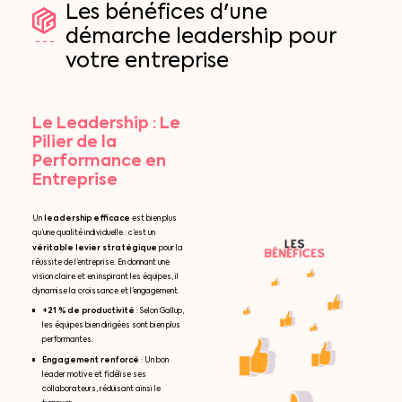
Les
bénéfices
d'une
démarche
leadership
pour
votre
entreprise
Le Leadership : Le
Pilier de la
Performance en
Entreprise
leadership efficace
Un
est bien plus
qu’une qualité individuelle : c’est un
véritable levier stratégique
pour la
réussite de l’entreprise. En donnant une
vision claire et en inspirant les équipes, il
dynamise la croissance et l’engagement.
+21 % de productivité
: Selon Gallup,
les équipes bien dirigées sont bien plus
performantes.
Engagement renforcé
: Un bon
leader motive et fidélise ses
collaborateurs, réduisant ainsi le