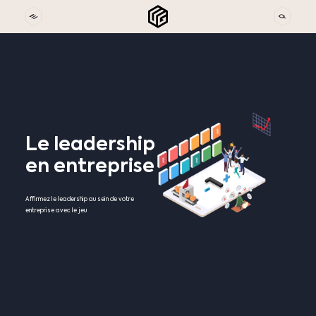
Le
leadership
en
entreprise
Affirmez le leadership au sein de votre
entreprise avec le jeu