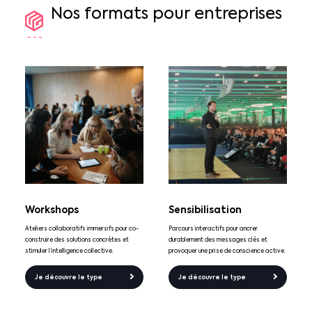
Nos
formats
pour
entreprises
Workshops
Sensibilisation
Ateliers collaboratifs immersifs pour co-
Parcours interactifs pour ancrer
construire des solutions concrètes et
durablement des messages clés et
stimuler l’intelligence collective.
provoquer une prise de conscience active.
Je découvre le type
Je découvre le type