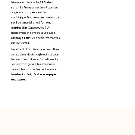
52 % des
Selon une étude récente,
salariés français
estiment que leurs
dirigeants manquent de vision
1 manager
stratégique. Pire, seulement
sur 3
se sent réellement formé au
leadership
. Conséquence ? Un
6
engagement en berne puisque seuls
employés sur 10
se déclarent motivés
par leur travail.
Le défi est clair : développer une culture
leadership
de
plus agile et inspirante.
En investissant dans la formation et la
posture managériale, les entreprises
Un
peuvent transformer leur performance.
leader inspiré, c’est une équipe
engagée.