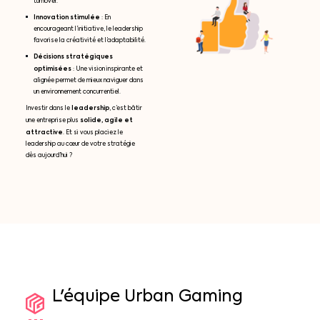
turnover.
Innovation stimulée
: En
encourageant l’initiative, le leadership
favorise la créativité et l’adaptabilité.
Décisions stratégiques
optimisées
: Une vision inspirante et
alignée permet de mieux naviguer dans
un environnement concurrentiel.
leadership
Investir dans le
, c’est bâtir
solide, agile et
une entreprise plus
attractive
. Et si vous placiez le
leadership au cœur de votre stratégie
dès aujourd’hui ?
L'équipe
Urban
Gaming