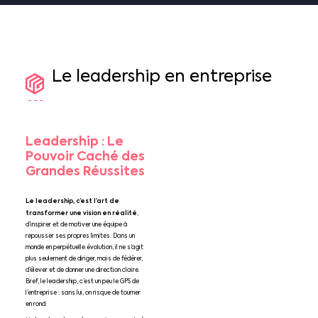
Le
leadership
en
entreprise
Leadership : Le
Pouvoir Caché des
Grandes Réussites
Le leadership, c’est l’art de
transformer une vision en réalité
,
d’inspirer et de motiver une équipe à
repousser ses propres limites. Dans un
monde en perpétuelle évolution, il ne s’agit
plus seulement de diriger, mais de fédérer,
d’élever et de donner une direction claire.
Bref, le leadership, c’est un peu le GPS de
l’entreprise : sans lui, on risque de tourner
en rond.