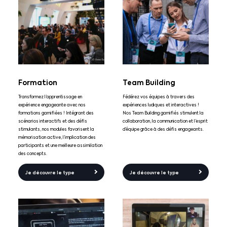
Formation
Team Building
Transformez l’apprentissage en
Fédérez vos équipes à travers des
expérience engageante avec nos
expériences ludiques et interactives !
formations gamifiées ! Intégrant des
Nos Team Building gamifiés stimulent la
scénarios interactifs et des défis
collaboration, la communication et l’esprit
stimulants, nos modules favorisent la
d’équipe grâce à des défis engageants.
mémorisation active, l’implication des
participants et une meilleure assimilation
des concepts.
Je découvre le type
Je découvre le type