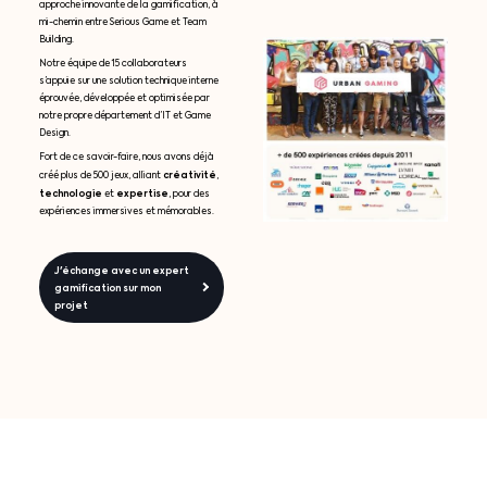
approche innovante de la gamification, à
mi-chemin entre Serious Game et Team
Building.
Notre équipe de 15 collaborateurs
s’appuie sur une solution technique interne
éprouvée, développée et optimisée par
notre propre département d’IT et Game
Design.
Fort de ce savoir-faire, nous avons déjà
créativité
créé plus de 500 jeux, alliant
,
technologie
expertise
et
, pour des
expériences immersives et mémorables.
J'échange avec un expert
gamification sur mon
projet