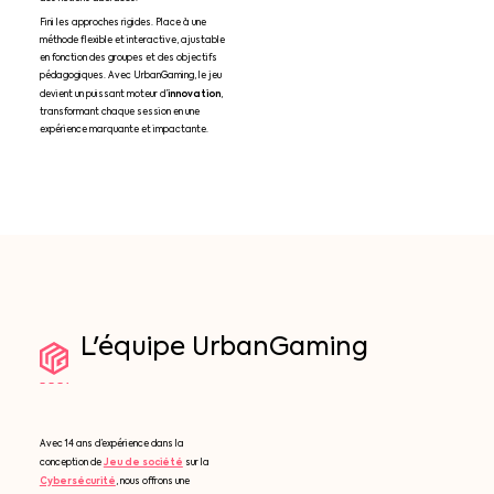
Fini les approches rigides. Place à une
méthode flexible et interactive, ajustable
en fonction des groupes et des objectifs
pédagogiques. Avec UrbanGaming, le jeu
innovation
devient un puissant moteur d’
,
transformant chaque session en une
expérience marquante et impactante.
L'équipe
UrbanGaming
Avec 14 ans d’expérience dans la
Jeu de société
conception de
sur la
Cybersécurité
, nous offrons une