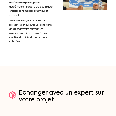
données en temps réel, permet
d’expérimenter l’impact d’une organisation
efficace dans un cadre dynamique et
stimulant.
Moins de stress, plus de clarté : en
recréant les enjeux du travail sous forme
de jeu, on démontre comment une
organisation maîtrisée libère l’énergie
créative et optimise la performance
collective.
Echanger
avec
un
expert
sur
votre
projet