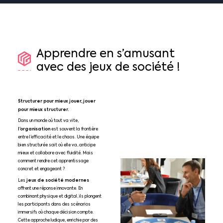
Apprendre
en
s’amusant
avec
des
jeux
de
société
!
Structurer pour mieux jouer, jouer
pour mieux structurer.
Dans un monde où tout va vite,
l’organisation
est souvent la frontière
entre l’efficacité et le chaos. Une équipe
bien structurée sait où elle va, anticipe
mieux et collabore avec fluidité. Mais
comment rendre cet apprentissage
concret et engageant ?
jeux de société modernes
Les
offrent une réponse innovante. En
combinant physique et digital, ils plongent
les participants dans des scénarios
immersifs où chaque décision compte.
Cette approche ludique, enrichie par des