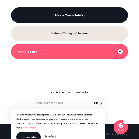
Univers Team Building
Univers Change & Serious
Ma sélection
0
Inscrivez-vous à la newsletter
OK
Suivez-nous sur
En poursuivant votre navigation sur ce site, vous acceptez l’utilisation de
Cookies pour vous proposer de garder en mémoire les jeux que vous
0
sélectionnez, et réaliser des statistiques quantitatives et non nominatives de
visite.
Voir conditions
Devis
Mentions légales & RGPD
CGV UrbanGaming
© 2026 UrbanGaming
Je refuse
J'accepte