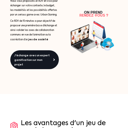
Nous vous proposons un RDV en visio pour
échanger sur votre contexte, le budget,
les modalités et les possibilités offertes
par un serious game avec Urban Gaming.
Ce RDV de 15 minutes a pour objectif de
proposer une première base d’échange et
ainsi valider les axes de collaboration
communs en vue de l’animation ou la
jeu de société
cocréation d’un
J'échange avec un expert
gamification sur mon
projet
Les
avantages
d'un
jeu
de