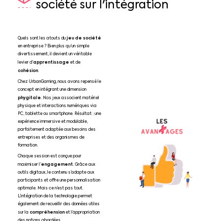
société
sur
l'intégration
jeu de société
Quels sont les atouts du
en entreprise ? Bien plus qu’un simple
divertissement, il devient un véritable
apprentissage
levier d’
et de
cohésion
.
Chez UrbanGaming, nous avons repensé le
concept en intégrant une dimension
phygitale
. Nos jeux associent matériel
physique et interactions numériques via
PC, tablette ou smartphone. Résultat : une
expérience immersive et modulable,
parfaitement adaptée aux besoins des
entreprises et des organismes de
formation.
Chaque session est conçue pour
engagement
maximiser l’
. Grâce aux
outils digitaux, le contenu s’adapte aux
participants et offre une personnalisation
optimale. Mais ce n’est pas tout.
L’intégration de la technologie permet
également de recueillir des données utiles
compréhension
sur la
et l’appropriation
des notions abordées.