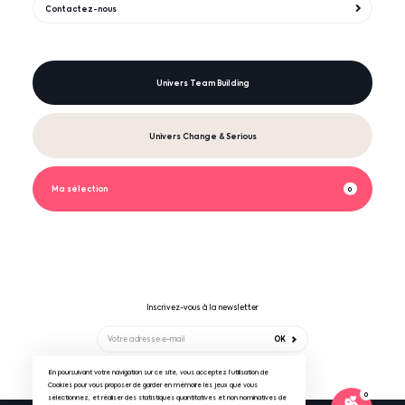
Contactez-nous
Univers Team Building
Univers Change & Serious
Ma sélection
0
Inscrivez-vous à la newsletter
OK
En poursuivant votre navigation sur ce site, vous acceptez l’utilisation de
Suivez-nous sur
Cookies pour vous proposer de garder en mémoire les jeux que vous
0
sélectionnez, et réaliser des statistiques quantitatives et non nominatives de