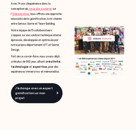
Avec 14 ans d’expérience dans la
Jeux de société
conception de
sur
Onboarding
l’
, nous offrons une approche
innovante de la gamification, à mi-chemin
entre Serious Game et Team Building.
Notre équipe de 15 collaborateurs
s’appuie sur une solution technique interne
éprouvée, développée et optimisée par
notre propre département d’IT et Game
Design.
Fort de ce savoir-faire, nous avons déjà
créativité
créé plus de 500 jeux, alliant
,
technologie
expertise
et
, pour des
expériences immersives et mémorables.
J'échange avec un expert
gamification sur mon
projet