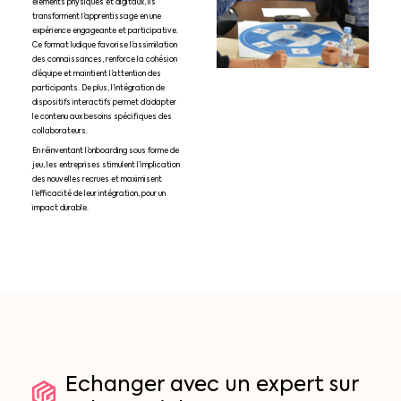
éléments physiques et digitaux, ils
transforment l’apprentissage en une
expérience engageante et participative.
Ce format ludique favorise l’assimilation
des connaissances, renforce la cohésion
d’équipe et maintient l’attention des
participants. De plus, l’intégration de
dispositifs interactifs permet d’adapter
le contenu aux besoins spécifiques des
collaborateurs.
En réinventant l’onboarding sous forme de
jeu, les entreprises stimulent l’implication
des nouvelles recrues et maximisent
l’efficacité de leur intégration, pour un
impact durable.
Echanger
avec
un
expert
sur