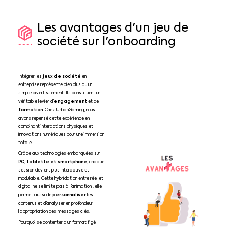
Les
avantages
d'un
jeu
de
société
sur
l'onboarding
jeux de société
Intégrer les
en
entreprise représente bien plus qu’un
simple divertissement. Ils constituent un
engagement
véritable levier d’
et de
formation
. Chez UrbanGaming, nous
avons repensé cette expérience en
combinant interactions physiques et
innovations numériques pour une immersion
totale.
Grâce aux technologies embarquées sur
PC, tablette et smartphone
, chaque
session devient plus interactive et
modulable. Cette hybridation entre réel et
digital ne se limite pas à l’animation : elle
personnaliser
permet aussi de
les
contenus et d’analyser en profondeur
l’appropriation des messages clés.
Pourquoi se contenter d’un format figé