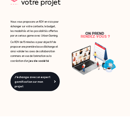
votre
projet
Nous vous proposons un RDV en visio pour
échanger sur votre contexte, le budget,
les modalités et les possibilités offertes
par un serious game avec Urban Gaming.
Ce RDV de 15 minutes a pour objectif de
proposer une première base d’échange et
ainsi valider les axes de collaboration
communs en vue de l’animation ou la
jeu de société
cocréation d’un
J'échange avec un expert
gamification sur mon
projet