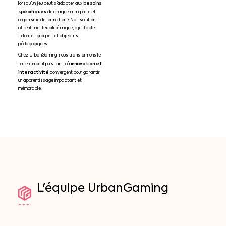
besoins
lorsqu’un jeu peut s’adapter aux
spécifiques
de chaque entreprise et
organisme de formation ? Nos solutions
offrent une flexibilité unique, ajustable
selon les groupes et objectifs
pédagogiques.
Chez UrbanGaming, nous transformons le
innovation et
jeu en un outil puissant, où
interactivité
convergent pour garantir
un apprentissage impactant et
mémorable.
L'équipe
UrbanGaming