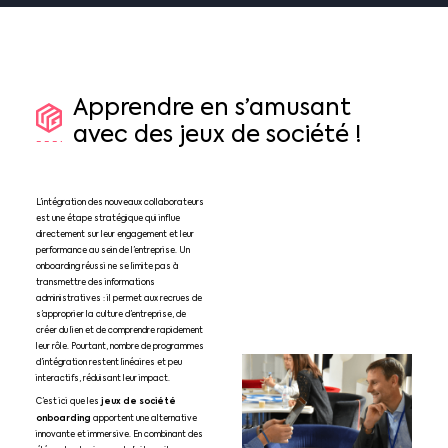
Apprendre
en
s’amusant
avec
des
jeux
de
société
!
L’intégration des nouveaux collaborateurs
est une étape stratégique qui influe
directement sur leur engagement et leur
performance au sein de l’entreprise. Un
onboarding réussi ne se limite pas à
transmettre des informations
administratives : il permet aux recrues de
s’approprier la culture d’entreprise, de
créer du lien et de comprendre rapidement
leur rôle. Pourtant, nombre de programmes
d’intégration restent linéaires et peu
interactifs, réduisant leur impact.
jeux de société
C’est ici que les
onboarding
apportent une alternative
innovante et immersive. En combinant des