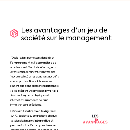
Les
avantages
d'un
jeu
de
société
sur
le
management
“Quels leviers permettent d’optimiser
engagement
apprentissage
l’
et l’
en entreprise ? Chez UrbanGaming, nous
avons choisi de réinventer l’univers des
jeux de société en les adaptant aux défis
contemporains. Nos solutions ne se
limitent pas à une approche traditionnelle
phygitale
: elles intègrent une dimension
,
fusionnant supports physiques et
interactions numériques pour une
immersion sans précédent.
outils digitaux
Grâce à l’utilisation d’
sur PC, tablette ou smartphone, chaque
interactive
session devient plus
et
personnalisable. Cette approche ne se