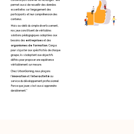
contente pas d’animer les échanges : elle
permet aussi de recueillir des données
essentielles sur l’engagement des
participants et leur compréhension des
contenus.
Mais au-delà du simple divertissement,
nos jeux constituent de véritables
solutions pédagogiques adaptées aux
entreprises
besoins des
et des
organismes de formation
. Conçus
pour s’ajuster aux spécificités de chaque
groupe, ils s’adaptent aux objectifs
définis pour proposer une expérience
véritablement sur mesure.
Chez UrbanGaming, nous plaçons
innovation
interactivité
l’
et l’
au
service du développement professionnel.
Parce que jouer, c’est aussi apprendre
durablement.”