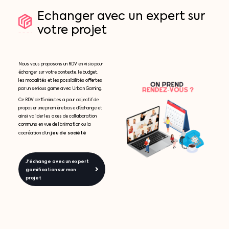
Echanger
avec
un
expert
sur
votre
projet
Nous vous proposons un RDV en visio pour
échanger sur votre contexte, le budget,
les modalités et les possibilités offertes
par un serious game avec Urban Gaming.
Ce RDV de 15 minutes a pour objectif de
proposer une première base d’échange et
ainsi valider les axes de collaboration
communs en vue de l’animation ou la
jeu de société
cocréation d’un
J'échange avec un expert
gamification sur mon
projet