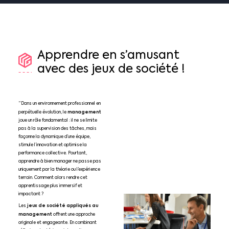
Apprendre
en
s’amusant
avec
des
jeux
de
société
!
“Dans un environnement professionnel en
management
perpétuelle évolution, le
joue un rôle fondamental : il ne se limite
pas à la supervision des tâches, mais
façonne la dynamique d’une équipe,
stimule l’innovation et optimise la
performance collective. Pourtant,
apprendre à bien manager ne passe pas
uniquement par la théorie ou l’expérience
terrain. Comment alors rendre cet
apprentissage plus immersif et
impactant ?
jeux de société appliqués au
Les
management
offrent une approche
originale et engageante. En combinant