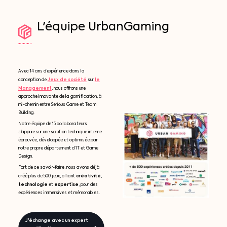
L'équipe
UrbanGaming
Avec 14 ans d’expérience dans la
Jeux de société
le
conception de
sur
Management
, nous offrons une
approche innovante de la gamification, à
mi-chemin entre Serious Game et Team
Building.
Notre équipe de 15 collaborateurs
s’appuie sur une solution technique interne
éprouvée, développée et optimisée par
notre propre département d’IT et Game
Design.
Fort de ce savoir-faire, nous avons déjà
créativité
créé plus de 500 jeux, alliant
,
technologie
expertise
et
, pour des
expériences immersives et mémorables.
J'échange avec un expert