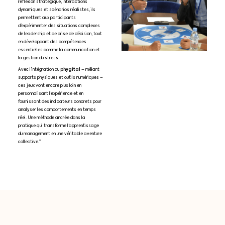
réflexion stratégique, interactions
dynamiques et scénarios réalistes, ils
permettent aux participants
d’expérimenter des situations complexes
de leadership et de prise de décision, tout
en développant des compétences
essentielles comme la communication et
la gestion du stress.
phygital
Avec l’intégration du
– mêlant
supports physiques et outils numériques –
ces jeux vont encore plus loin en
personnalisant l’expérience et en
fournissant des indicateurs concrets pour
analyser les comportements en temps
réel. Une méthode ancrée dans la
pratique qui transforme l’apprentissage
du management en une véritable aventure
collective.”