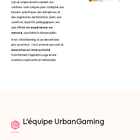
Loin du simple divertissement, nos
solutions sont conçues pour s’adapter aux
besoins spécifiques des entreprises et
des organismes de formation. Quels que
soient les objectifs pédagogiques, nos
expérience sur
jeux offrent une
mesure
, ajustable à chaque public.
Avec UrbanGaming, le jeu devient bien
plus qu’un loisir : c’est un levier puissant où
innovation et interactivité
transforment l’apprentissage en une
aventure captivante et mémorable.
L'équipe
UrbanGaming