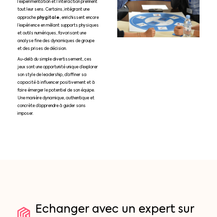
l’expérimentation et l’interaction prennent
tout leur sens. Certains, intégrant une
phygitale
approche
, enrichissent encore
l’expérience en mêlant supports physiques
et outils numériques, favorisant une
analyse fine des dynamiques de groupe
et des prises de décision.
Au-delà du simple divertissement, ces
jeux sont une opportunité unique d’explorer
son style de leadership, d’affiner sa
capacité à influencer positivement et à
faire émerger le potentiel de son équipe.
Une manière dynamique, authentique et
concrète d’apprendre à guider sans
imposer.
Echanger
avec
un
expert
sur