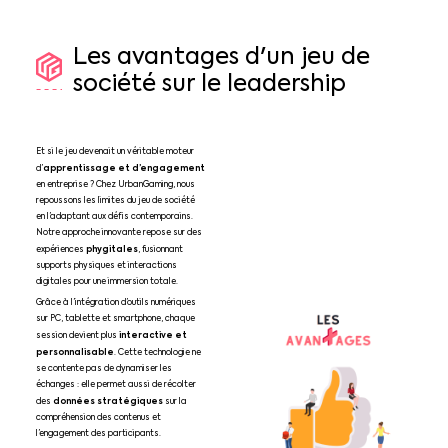
Les
avantages
d'un
jeu
de
société
sur
le
leadership
Et si le jeu devenait un véritable moteur
apprentissage et d’engagement
d’
en entreprise ? Chez UrbanGaming, nous
repoussons les limites du jeu de société
en l’adaptant aux défis contemporains.
Notre approche innovante repose sur des
phygitales
expériences
, fusionnant
supports physiques et interactions
digitales pour une immersion totale.
Grâce à l’intégration d’outils numériques
sur PC, tablette et smartphone, chaque
interactive et
session devient plus
personnalisable
. Cette technologie ne
se contente pas de dynamiser les
échanges : elle permet aussi de récolter
données stratégiques
des
sur la
compréhension des contenus et
l’engagement des participants.