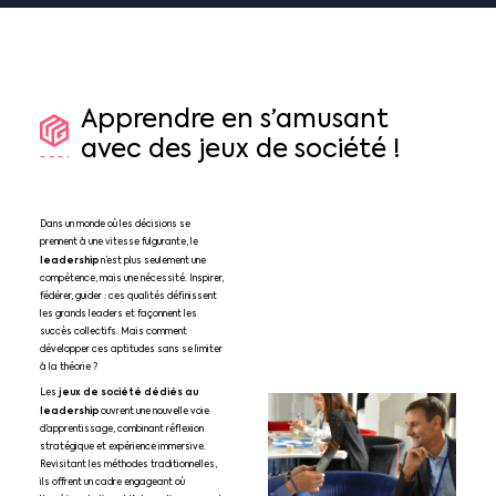
Apprendre
en
s’amusant
avec
des
jeux
de
société
!
Dans un monde où les décisions se
prennent à une vitesse fulgurante, le
leadership
n’est plus seulement une
compétence, mais une nécessité. Inspirer,
fédérer, guider : ces qualités définissent
les grands leaders et façonnent les
succès collectifs. Mais comment
développer ces aptitudes sans se limiter
à la théorie ?
jeux de société dédiés au
Les
leadership
ouvrent une nouvelle voie
d’apprentissage, combinant réflexion
stratégique et expérience immersive.
Revisitant les méthodes traditionnelles,
ils offrent un cadre engageant où