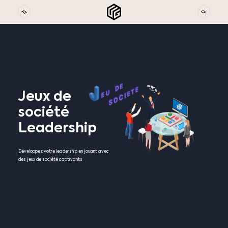
Jeux
de
société
Leadership
Développez votre leadership en jouant avec
des jeux de société captivants