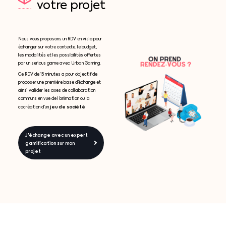
votre
projet
Nous vous proposons un RDV en visio pour
échanger sur votre contexte, le budget,
les modalités et les possibilités offertes
par un serious game avec Urban Gaming.
Ce RDV de 15 minutes a pour objectif de
proposer une première base d’échange et
ainsi valider les axes de collaboration
communs en vue de l’animation ou la
jeu de société
cocréation d’un
J'échange avec un expert
gamification sur mon
projet