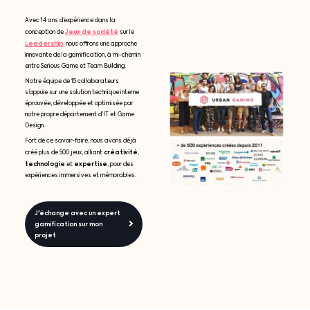
Avec 14 ans d’expérience dans la
Jeux de société
conception de
sur le
Leadership
, nous offrons une approche
innovante de la gamification, à mi-chemin
entre Serious Game et Team Building.
Notre équipe de 15 collaborateurs
s’appuie sur une solution technique interne
éprouvée, développée et optimisée par
notre propre département d’IT et Game
Design.
Fort de ce savoir-faire, nous avons déjà
créativité
créé plus de 500 jeux, alliant
,
technologie
expertise
et
, pour des
expériences immersives et mémorables.
J'échange avec un expert
gamification sur mon
projet