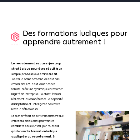
Des
formations
ludiques
pour
apprendre
autrement
!
Le recrutement est un enjeu trop
stratégique pour être réduit à un
simple processus administratif.
Trouver la bonne personne, ce n’est pas
empiler des CV : c’est identifier des
talents, créer une dynamique et renforcer
l’agilité de l’entreprise. Pourtant, évaluer
réellement les compétences, la capacité
d’adaptation et l’intelligence collective
reste un défi colossal.
Et si on arrêtait de se fier uniquement aux
entretiens classiques pour voir les
candidats sous leur vrai jour ? C’est là
formation ludique
qu’intervient la
appliquée au recrutement
. En