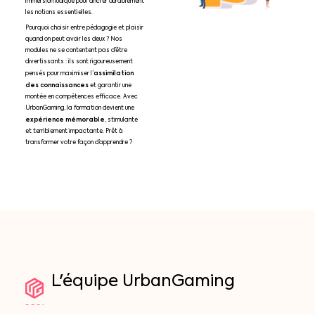
immersion ludique pour ancrer durablement
les notions essentielles.
Pourquoi choisir entre pédagogie et plaisir
quand on peut avoir les deux ? Nos
modules ne se contentent pas d’être
divertissants : ils sont rigoureusement
assimilation
pensés pour maximiser l’
des connaissances
et garantir une
montée en compétences efficace. Avec
UrbanGaming, la formation devient une
expérience mémorable
, stimulante
et terriblement impactante. Prêt à
transformer votre façon d’apprendre ?
L'équipe
UrbanGaming