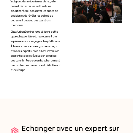
intégrant des mécanismes de jeu, elle
permet de tester les soft skills en
situation réelle, d’observer les prises de
décision et de révéler les potentiels
autrement qu’avec des questions
théoriques.
Chez UrbanGaming, nous utilisons cette
approche pour faire du recrutement une
expérience aussi engageante qu’efficace.
serious games
À travers des
conçus
avec des experts, nous allions immersion,
apprentissage et évaluation concrète
des talents. Parce qu’embaucher, ce n’est
pas cocher des cases : c’est bâtir l’avenir
d’une équipe.
Echanger
avec
un
expert
sur