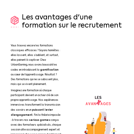
Les
avantages
d'une
formation
sur
le
recrutement
Vous trouvez encore les formations
classiques efficaces ? Soyons honnêtes :
elles lassent, elles s’oublient, et surtout,
elles peinent à captiver. Chez
UrbanGaming, nous avons bousculé les
gamification
codes en introduisant la
au cœur de l’apprentissage. Résultat ?
Des formations qui ne se subissent plus,
mais qui se vivent pleinement.
Imaginez une formation où chaque
participant devient un acteur clé de son
propre apprentissage. Nos expériences
immersives transforment la transmission
puissant levier
des savoirs en un
d’engagement
. Fini la théorie imposée
serious games
: à travers nos
conçus
avec des formateurs spécialisés, chaque
session allie accompagnement expert et