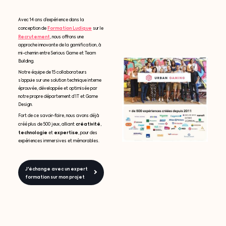
Avec 14 ans d’expérience dans la
Formation Ludique
conception de
sur le
Recrutement
, nous offrons une
approche innovante de la gamification, à
mi-chemin entre Serious Game et Team
Building.
Notre équipe de 15 collaborateurs
s’appuie sur une solution technique interne
éprouvée, développée et optimisée par
notre propre département d’IT et Game
Design.
Fort de ce savoir-faire, nous avons déjà
créativité
créé plus de 500 jeux, alliant
,
technologie
expertise
et
, pour des
expériences immersives et mémorables.
J'échange avec un expert
formation sur mon projet