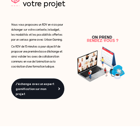
votre
projet
Nous vous proposons un RDV en visio pour
échanger sur votre contexte, le budget,
les modalités et les possibilités offertes
par un serious game avec Urban Gaming.
Ce RDV de 15 minutes a pour objectif de
proposer une première base d’échange et
ainsi valider les axes de collaboration
communs en vue de l’animation ou la
cocréation d’une formation ludique.
J'échange avec un expert
gamification sur mon
projet