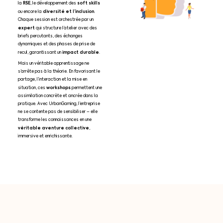
RSE
soft skills
la
, le développement des
diversité et l’inclusion
ou encore la
.
Chaque session est orchestrée par un
expert
qui structure l’atelier avec des
briefs percutants, des échanges
dynamiques et des phases de prise de
impact durable
recul, garantissant un
.
Mais un véritable apprentissage ne
s’arrête pas à la théorie. En favorisant le
partage, l’interaction et la mise en
workshops
situation, ces
permettent une
assimilation concrète et ancrée dans la
pratique. Avec UrbanGaming, l’entreprise
ne se contente pas de sensibiliser – elle
transforme les connaissances en une
véritable aventure collective
,
immersive et enrichissante.