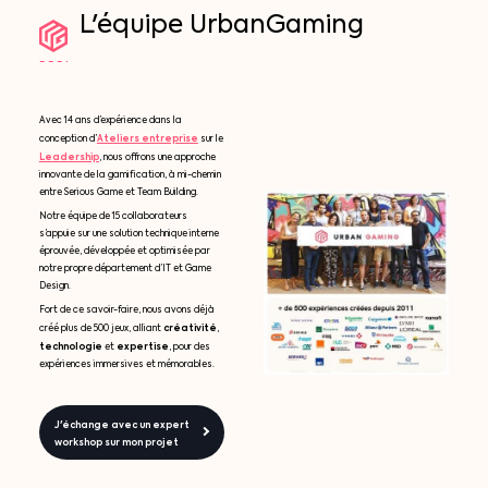
L'équipe
UrbanGaming
Avec 14 ans d’expérience dans la
Ateliers entreprise
conception d’
sur le
Leadership
, nous offrons une approche
innovante de la gamification, à mi-chemin
entre Serious Game et Team Building.
Notre équipe de 15 collaborateurs
s’appuie sur une solution technique interne
éprouvée, développée et optimisée par
notre propre département d’IT et Game
Design.
Fort de ce savoir-faire, nous avons déjà
créativité
créé plus de 500 jeux, alliant
,
technologie
expertise
et
, pour des
expériences immersives et mémorables.
J'échange avec un expert
workshop sur mon projet