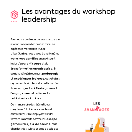
Les
avantages
du
workshop
leadership
Pourquoi se contenter de transmettre une
information quand on peut en faire une
expérience marquante ? Chez
UrbanGaming, nous avons transformé les
workshops gamifiés
en un puissant
apprentissage
levier d’
et de
transformation en entreprise
. En
pédagogie
combinant ingénieusement
expériences ludiques
et
, ces ateliers
dépassent le simple cadre de l’animation.
réflexion
Ils encouragent la
, stimulent
engagement
l’
et renforcent la
cohésion des équipes
.
Comment rendre des thématiques
complexes à la fois accessibles et
captivantes ? En s’appuyant sur des
escape
formats immersifs comme les
games
jeux de société
et les
, nous
abordons des sujets essentiels tels que