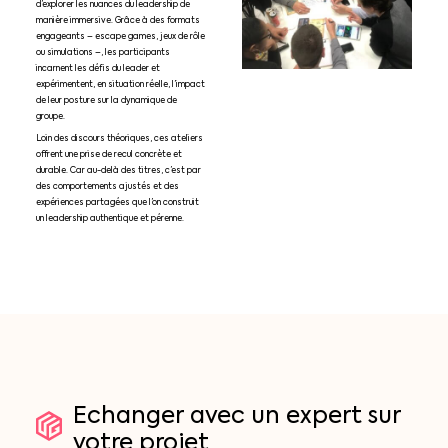
d’explorer les nuances du leadership de
manière immersive. Grâce à des formats
engageants – escape games, jeux de rôle
ou simulations –, les participants
incarnent les défis du leader et
expérimentent, en situation réelle, l’impact
de leur posture sur la dynamique de
groupe.
Loin des discours théoriques, ces ateliers
offrent une prise de recul concrète et
durable. Car au-delà des titres, c’est par
des comportements ajustés et des
expériences partagées que l’on construit
un leadership authentique et pérenne.
Echanger
avec
un
expert
sur
votre
projet