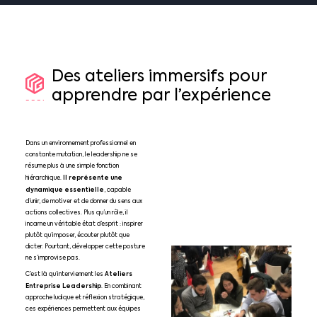
Des
ateliers
immersifs
pour
apprendre
par
l’expérience
Dans un environnement professionnel en
constante mutation, le leadership ne se
résume plus à une simple fonction
Il représente une
hiérarchique.
dynamique essentielle
, capable
d’unir, de motiver et de donner du sens aux
actions collectives. Plus qu’un rôle, il
incarne un véritable état d’esprit : inspirer
plutôt qu’imposer, écouter plutôt que
dicter. Pourtant, développer cette posture
ne s’improvise pas.
Ateliers
C’est là qu’interviennent les
Entreprise Leadership
. En combinant
approche ludique et réflexion stratégique,
ces expériences permettent aux équipes