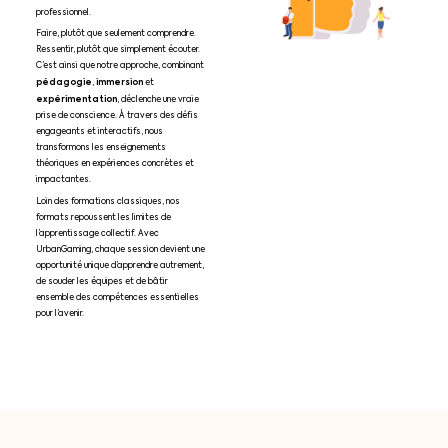
professionnel.
Faire, plutôt que seulement comprendre.
Ressentir, plutôt que simplement écouter.
C’est ainsi que notre approche, combinant
pédagogie
immersion
,
et
expérimentation
, déclenche une vraie
prise de conscience. À travers des défis
engageants et interactifs, nous
transformons les enseignements
théoriques en expériences concrètes et
impactantes.
Loin des formations classiques, nos
formats repoussent les limites de
l’apprentissage collectif. Avec
UrbanGaming, chaque session devient une
opportunité unique d’apprendre autrement,
de souder les équipes et de bâtir
ensemble des compétences essentielles
pour l’avenir.