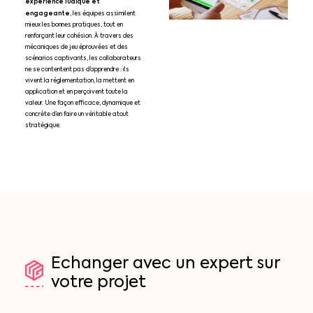
expérience ludique et
engageante
, les équipes assimilent
mieux les bonnes pratiques, tout en
renforçant leur cohésion. À travers des
mécaniques de jeu éprouvées et des
scénarios captivants, les collaborateurs
ne se contentent pas d’apprendre : ils
vivent la réglementation, la mettent en
application et en perçoivent toute la
valeur. Une façon efficace, dynamique et
concrète d’en faire un véritable atout
stratégique.
Echanger
avec
un
expert
sur
votre
projet