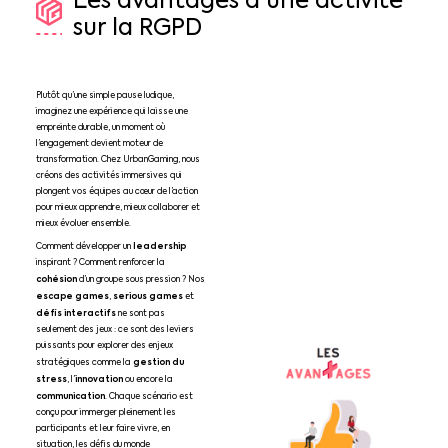
Les
avantages
d'une
activité
sur
la
RGPD
Plutôt qu’une simple pause ludique,
imaginez une expérience qui laisse une
empreinte durable, un moment où
l’engagement devient moteur de
transformation. Chez UrbanGaming, nous
créons des activités immersives qui
plongent vos équipes au cœur de l’action
pour mieux apprendre, mieux collaborer et
mieux évoluer ensemble.
leadership
Comment développer un
inspirant ? Comment renforcer la
cohésion
d’un groupe sous pression ? Nos
escape games
serious games
,
et
défis interactifs
ne sont pas
seulement des jeux : ce sont des leviers
puissants pour explorer des enjeux
gestion du
stratégiques comme la
stress
innovation
, l’
ou encore la
communication
. Chaque scénario est
conçu pour immerger pleinement les
participants et leur faire vivre, en
situation, les défis du monde