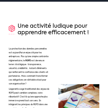
Une
activité
ludique
pour
apprendre
efficacement
!
La protection des données personnelles
est aujourd’hui un enjeu clé pour les
entreprises. Plus qu’une simple contrainte
RGPD
réglementaire, le
est devenu un
levier stratégique : transparence,
sécurité, crédibilité… Autant d’éléments
qui renforcent la confiance des clients et
partenaires. Mais comment transformer
ces obligations en véritable atout pour
son organisation ?
L’apprentissage traditionnel des enjeux du
RGPD peut sembler complexe, voire
rébarbatif. C’est là qu’une approche plus
immersive prend tout son sens. En
intégrant les principes du RGPD dans une