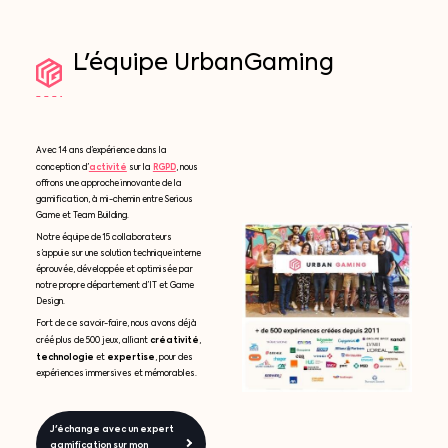
L'équipe
UrbanGaming
Avec 14 ans d’expérience dans la
activité
RGPD
conception d’
sur la
, nous
offrons une approche innovante de la
gamification, à mi-chemin entre Serious
Game et Team Building.
Notre équipe de 15 collaborateurs
s’appuie sur une solution technique interne
éprouvée, développée et optimisée par
notre propre département d’IT et Game
Design.
Fort de ce savoir-faire, nous avons déjà
créativité
créé plus de 500 jeux, alliant
,
technologie
expertise
et
, pour des
expériences immersives et mémorables.
J'échange avec un expert
gamification sur mon